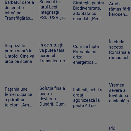
cauza
Scandal în
cumpărături
Bărbatul care a
bombă pe
Strategia pentru
Arad a
blocajului de la
jurul Legii
desenat o
aeroportul
Biodiversitate,
rămas fără
ANCPI
Integrității.
inimă pe
din Leipzig
adoptată cu
kerosen
PSD: USR și
Transfăgărășan
scandal. „Peste
pentru o
PNL au
ar putea crea
noapte, PSD s-a
cursă spre
contestat la
un precedent.
trezit că mai
Antalya. O
CCR
Ghid de turism:
are încă 300 de
cisternă cu
„Nu este
amendamente”
combustibi
În ciuda
singurul”
În ce situații
Surpriză în
nu a ajuns
Cum se luptă
secetei,
va putea tăia
prima seară la
la timp
România cu
România a
curentul
Untold. Cine va
criza
rămas cel
Transelectrica.
urca pe scenă
energetică.
mai mare
Bolojan:
Orașele au
exportator
„Cetățenii nu
devenit mai
de grâu din
vor fi limitați,
întunecate. „Nu
UE.
doar clienții
înseamnă că
Recoltele
Vremea
industriali”
Soluția finală
trebuie să ne
Pățania unei
au atins
Italienii, cehii și
severă a
pentru
întoarcem în
femei după ce
niveluri
croații
lovit după
devierea
beznă”
a primit un
record
agonizează la
caniculă și
Dunării. Cum
telefon. „Am
peste 40 de
secetă. Do
vor fi
început să
grade Celsius.
bărbați au
scufundate
tremur când
În Slovacia,
fost loviți
barjele care
am auzit că e
debitul Dunării
de trăsnet
trebuie să
vorba despre
are cel mai
în timp ce
Ploi
salveze