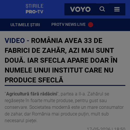
StirilePROTV
CAUTA
VOYO
TOATE 
PROTV NEWS LIVE
ULTIMELE ȘTIRI
VIDEO -
ROMÂNIA AVEA 33 DE
FABRICI DE ZAHĂR, AZI MAI SUNT
DOUĂ. IAR SFECLA APARE DOAR ÎN
NUMELE UNUI INSTITUT CARE NU
PRODUCE SFECLĂ
”
Agricultură fără rădăcini
”, partea a II-a. Zahărul se
regăsește în foarte multe produse, pentru gust sau
conservare. Societatea modernă este un mare consumator
de zahar, dar România mai produce puțin, mult sub
necesarul pieței.
17-05-2026 | 18:50