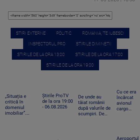
STIRI EXTERNE
POLITIC
ROMANIA, TE IUBESC!
INSPECTORUL PRO
STIRILE DIMINETII
STIRILE DE LA ORA 13:00
STIRILE DE LA ORA 17:00
STIRILE DE LA ORA 19:00
Cu ce era
Știrile ProTV
„Situația e
De unde au
încărcat
de la ora 19:00
critică în
tăiat românii
avionul
- 06.08.2026
domeniul
după valurile de
cargo
imobiliar”.
scumpiri. De
ucrainean
Românii cu
jumătate de an
Antonov
credite
pun tot mai
lângă care
aprobate riscă
puține produse
s-a găsit o
să le piardă din
în coșul de
dronă cu
Aeroportul