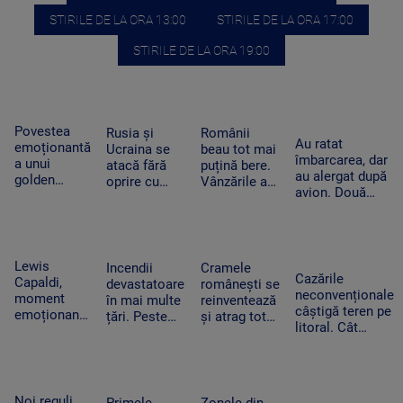
STIRILE DE LA ORA 13:00
STIRILE DE LA ORA 17:00
STIRILE DE LA ORA 19:00
Povestea
Rusia și
Românii
Au ratat
emoționantă
Ucraina se
beau tot mai
îmbarcarea, dar
a unui
atacă fără
puțină bere.
au alergat după
golden
oprire cu
Vânzările au
avion. Două
retriever și a
drone și
scăzut cu
pasagere au
unui rățoi.
rachete. Zeci
peste 10% în
ajuns lângă o
Prietenia
de oameni
prima
aeronavă aflată
care i-a
au fost uciși
jumătate a
în mișcare, la
schimbat
sau răniți în
anului
Lewis
Incendii
Cramele
Moscova
viața
Cazările
doar o zi
Capaldi,
devastatoare
românești se
cățelușei
neconvenționale
moment
în mai multe
reinventează
câștigă teren pe
emoționant
țări. Peste
și atrag tot
litoral. Cât
la UNTOLD:
20.000 de
mai mulți
costă o nopate
„Someone
oameni au
turiști.
de cazare la
You Loved”
fugit din
Proprietarii
container și ce
a răsunat pe
calea
investesc în
facilități sunt
Cluj Arena
flăcărilor în
petreceri și
Noi reguli
Primele
Zonele din