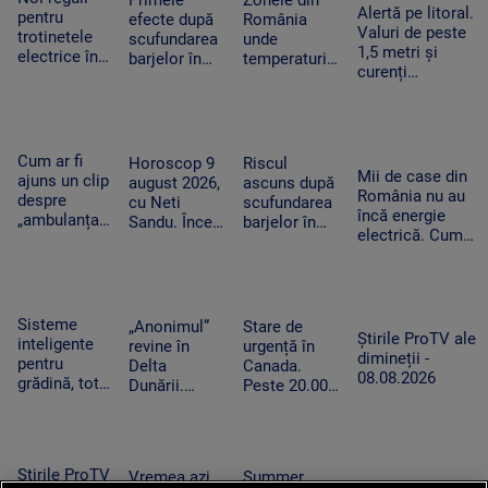
Alertă pe litoral.
Canada
muzică live
pentru
efecte după
România
Valuri de peste
trotinetele
scufundarea
unde
1,5 metri și
electrice în
barjelor în
temperaturile
curenți
București.
Dunăre. Câte
ajung la 36
puternici. Un
Amenzi de
zile de
de grade.
bărbat de 56 de
până la
funcționare a
Nopțile vor fi
ani a murit în
5.000 de lei
primit în plus
tropicale
Mamaia Nord
pentru cei
reactorul de
Cum ar fi
Horoscop 9
Riscul
care le
Mii de case din
la Cernavodă
ajuns un clip
august 2026,
ascuns după
încalcă
România nu au
despre
cu Neti
scufundarea
încă energie
„ambulanța
Sandu. Încep
barjelor în
electrică. Cum
neagră” să
să vină bani
Dunăre. Ce
ajung panourile
ducă la
în cont
au constatat
fotovoltaice în
atacul cu
specialiștii în
cătunele izolate
bâte și
timpul
topoare din
operațiunii
Sisteme
„Anonimul”
Stare de
Cluj. Trei
Știrile ProTV ale
de la
inteligente
revine în
urgență în
tineri,
dimineții -
Cernavodă
pentru
Delta
Canada.
reținuți
08.08.2026
grădină, tot
Dunării.
Peste 20.000
mai căutate
Festivalul
de persoane
pe fondul
aduce filme
au fost
secetei. Cât
independente
evacuate din
costă și
și proiecții
calea
Știrile ProTV
Vremea azi,
Summer
cum
sub cerul
flăcărilor