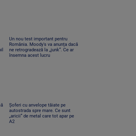
Un nou test important pentru
România. Moody's va anunța dacă
il
ne retrogradează la „junk”. Ce ar
însemna acest lucru
să
Șoferi cu anvelope tăiate pe
autostrada spre mare. Ce sunt
„aricii” de metal care tot apar pe
A2