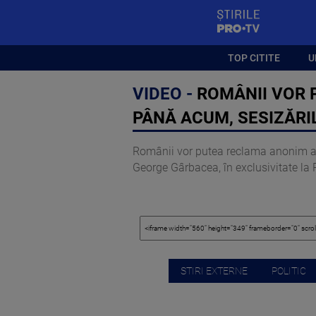
StirilePROTV
TOP CITITE
U
VIDEO -
ROMÂNII VOR 
PÂNĂ ACUM, SESIZĂRI
Românii vor putea reclama anonim acti
George Gârbacea, în exclusivitate la
STIRI EXTERNE
POLITIC