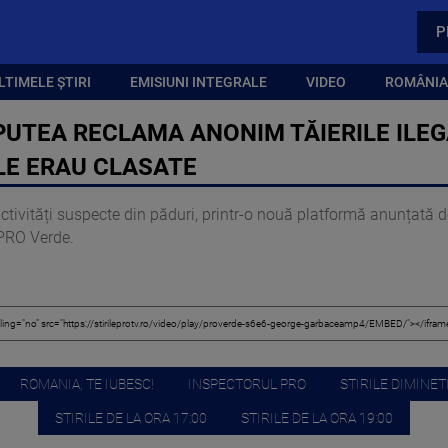
P
LTIMELE ȘTIRI
EMISIUNI INTEGRALE
VIDEO
ROMÂNIA,
PUTEA RECLAMA ANONIM TĂIERILE ILEG
LE ERAU CLASATE
vități suspecte din păduri, printr-o nouă platformă anunțată de 
 PRO Verde.
ROMANIA, TE IUBESC!
INSPECTORUL PRO
STIRILE DIMINETI
STIRILE DE LA ORA 17:00
STIRILE DE LA ORA 19:00