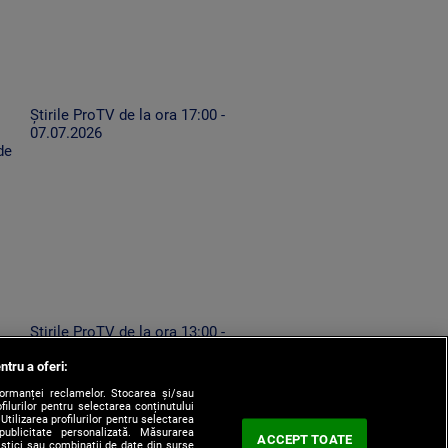
Știrile ProTV de la ora 17:00 -
07.07.2026
de
Știrile ProTV de la ora 13:00 -
ă
07.08.2026
ntru a oferi:
formanței reclamelor. Stocarea și/sau
filurilor pentru selectarea conținutului
Utilizarea profilurilor pentru selectarea
 publicitate personalizată. Măsurarea
ACCEPT TOATE
tistici sau combinații de date din surse