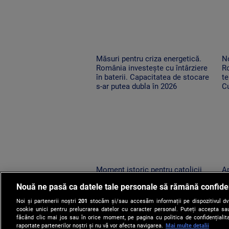
Măsuri pentru criza energetică.
No
România investește cu întârziere
R
în baterii. Capacitatea de stocare
te
s-ar putea dubla în 2026
Cu
o
Moment istoric pentru catolicii
Ap
din România. Relicva Sfântului
lo
Nouă ne pasă ca datele tale personale să rămână confide
Francisc din Assisi a ajuns la Arad
su
vi
Noi și partenerii noștri
201
stocăm și/sau accesăm informații pe dispozitivul dvs.
cookie unici pentru prelucrarea datelor cu caracter personal. Puteți accepta sau
făcând clic mai jos sau în orice moment, pe pagina cu politica de confidențialita
raportate partenerilor noștri și nu vă vor afecta navigarea.
Mai multe detalii