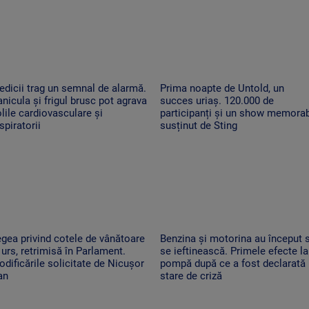
dicii trag un semnal de alarmă.
Prima noapte de Untold, un
nicula și frigul brusc pot agrava
succes uriaș. 120.000 de
lile cardiovasculare și
participanți și un show memorab
spiratorii
susținut de Sting
gea privind cotele de vânătoare
Benzina și motorina au început 
 urs, retrimisă în Parlament.
se ieftinească. Primele efecte la
dificările solicitate de Nicușor
pompă după ce a fost declarată
an
stare de criză