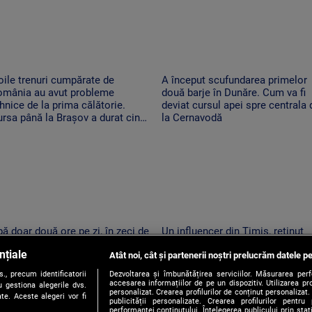
ile trenuri cumpărate de
A început scufundarea primelor
omânia au avut probleme
două barje în Dunăre. Cum va fi
hnice de la prima călătorie.
deviat cursul apei spre centrala 
rsa până la Brașov a durat cinci
la Cernavodă
re
ă doar două ore pe zi, în zeci de
Un influencer din Timiș, reținut
calități din Mureș. Localnicii
pentru provocări cu tentă sexual
nțiale
nt revoltați: apa de la robinet
Atât noi, cât și partenerii noștri prelucrăm datele pe
pe TikTok
ne la ore imposibile
, precum identificatorii
Dezvoltarea și îmbunătățirea serviciilor. Măsurarea per
accesarea informațiilor de pe un dispozitiv. Utilizarea pro
 gestiona alegerile dvs.
personalizat. Crearea profilurilor de conținut personalizat. 
te. Aceste alegeri vor fi
publicității personalizate. Crearea profilurilor pentru
performanței conținutului. Înțelegerea publicului prin sta