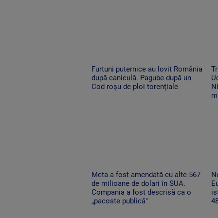
Furtuni puternice au lovit România
Tr
după caniculă. Pagube după un
Uc
Cod roşu de ploi torenţiale
Ni
m
Meta a fost amendată cu alte 567
No
de milioane de dolari în SUA.
Eu
Compania a fost descrisă ca o
is
„pacoste publică"
48