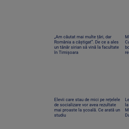
„Am căutat mai multe țări, dar
Me
România a câștigat”. De ce a ales
Ca
un tânăr sirian să vină la facultate
bo
în Timișoara
re
Elevii care stau de mici pe rețelele
Le
de socializare vor avea rezultate
la
mai proaste la școală. Ce arată un
Mo
studiu
D