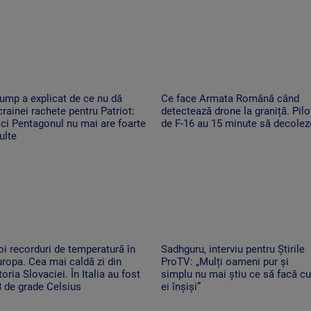
ump a explicat de ce nu dă
Ce face Armata Română când
rainei rachete pentru Patriot:
detectează drone la graniță. Piloț
ci Pentagonul nu mai are foarte
de F-16 au 15 minute să decolez
ulte
i recorduri de temperatură în
Sadhguru, interviu pentru Știrile
ropa. Cea mai caldă zi din
ProTV: „Mulți oameni pur și
toria Slovaciei. În Italia au fost
simplu nu mai știu ce să facă cu
 de grade Celsius
ei înșiși”