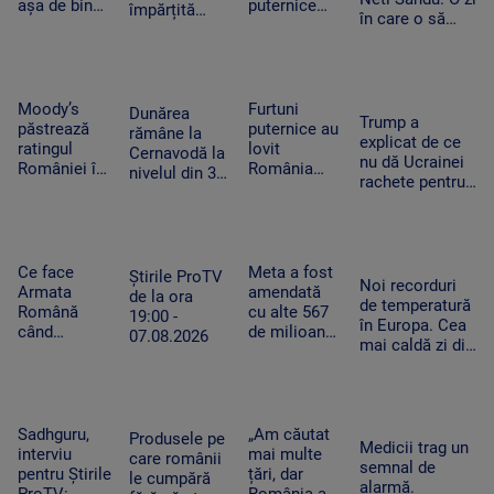
similare
nici 2 ani
așa de bine”
puternice
împărțită
în care o să
– fanii Two
care au lovit
între caniculă
cheltuim cu
Feet, în
România
și furtună
măsură banii
extaz la
după
Summer
caniculă.
Well. „100
„Oamenii au
Moody’s
Furtuni
Dunărea
Trump a
din 10”
încercat să
păstrează
puternice au
rămâne la
explicat de ce
pentru
se ascundă”
ratingul
lovit
Cernavodă la
nu dă Ucrainei
artistul
României în
România
nivelul din 3
rachete pentru
american
categoria
după
august. În
Patriot: Nici
„recomandat
caniculă.
Ungaria,
Pentagonul nu
investiţiilor”,
Pagube după
debitul a
mai are foarte
cu
un Cod roşu
crescut cu 6
multe
perspectiva
de ploi
Ce face
Meta a fost
centimetri în
Știrile ProTV
Noi recorduri
negativă
torenţiale
Armata
amendată
ultimele 3
de la ora
de temperatură
Română
cu alte 567
zile la Paks
19:00 -
în Europa. Cea
când
de milioane
07.08.2026
mai caldă zi din
detectează
de dolari în
istoria
drone la
SUA.
Slovaciei. În
graniță.
Compania a
Italia au fost 48
Piloții de F-
fost
de grade
16 au 15
descrisă ca
Sadhguru,
„Am căutat
Produsele pe
Celsius
Medicii trag un
minute să
o „pacoste
interviu
mai multe
care românii
semnal de
decoleze
publică"
pentru Știrile
țări, dar
le cumpără
alarmă.