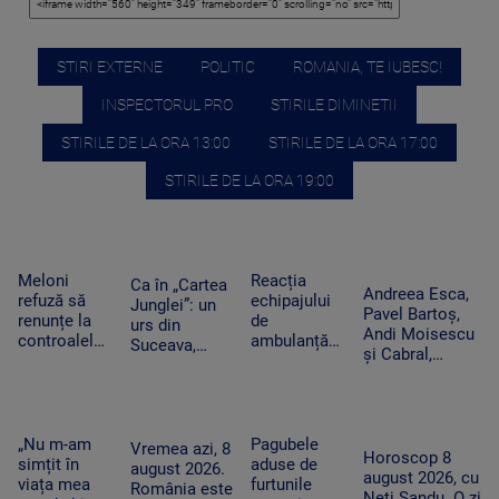
STIRI EXTERNE
POLITIC
ROMANIA, TE IUBESC!
INSPECTORUL PRO
STIRILE DIMINETII
STIRILE DE LA ORA 13:00
STIRILE DE LA ORA 17:00
STIRILE DE LA ORA 19:00
Meloni
Reacția
Ca în „Cartea
Andreea Esca,
refuză să
echipajului
Junglei”: un
Pavel Bartoș,
renunțe la
de
urs din
Andi Moisescu
controalele
ambulanță
Suceava,
și Cabral,
la frontieră
din Bacău
surprins în
surpriza PRO
după valul
acuzat că a
timp ce se
TV pe scena
de migranți
oprit la piață
scarpină de
UNTOLD. „Ne
din Ceuta.
în plină
copac,
vedem în
Spania
misiune.
„Nu m-am
Pagubele
precum
Vremea azi, 8
toamnă!”
Horoscop 8
ripostează
Pacient era
simțit în
aduse de
adevăratul
august 2026.
august 2026, cu
cu măsuri
un copil de
viața mea
furtunile
Baloo
România este
Neti Sandu. O zi