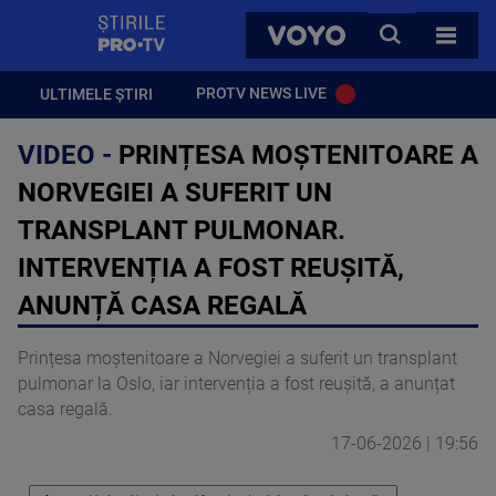
StirilePROTV
CAUTA
VOYO
TOATE 
PROTV NEWS LIVE
ULTIMELE ȘTIRI
VIDEO -
PRINȚESA MOȘTENITOARE A
NORVEGIEI A SUFERIT UN
TRANSPLANT PULMONAR.
INTERVENȚIA A FOST REUȘITĂ,
ANUNȚĂ CASA REGALĂ
Prințesa moștenitoare a Norvegiei a suferit un transplant
pulmonar la Oslo, iar intervenția a fost reușită, a anunțat
casa regală.
17-06-2026 | 19:56