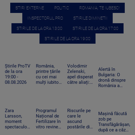
STIRI EXTERNE
POLITIC
ROMANIA, TE IUBESC!
INSPECTORUL PRO
STIRILE DIMINETII
STIRILE DE LA ORA 13:00
STIRILE DE LA ORA 17:00
STIRILE DE LA ORA 19:00
Știrile ProTV
România,
Volodimir
Alertă în
de la ora
printre țările
Zelenski,
Bulgaria: O
19:00 -
cu cei mai
apel disperat
dronă dinspre
08.08.2026
mulți iubitori
către aliați:
România a
de pisici.
„Rachetele
explodat lângă
Peste 4
voastre din
un gazoduct.
milioane de
depozite ar
Premierul a
feline trăiesc
putea salva
convocat
în gospodării
vieți în
Zara
Programul
Riscurile pe
Consiliul de
Mașină făcută
Ucraina”
Larsson,
Național de
care le
Securitate
zob pe
moment
Fertilizare în
ascund
Transfăgărășan,
spectaculos
vitro revine.
postările din
după ce a căzut
la UNTOLD.
Câte cupluri
vacanțe. Ce