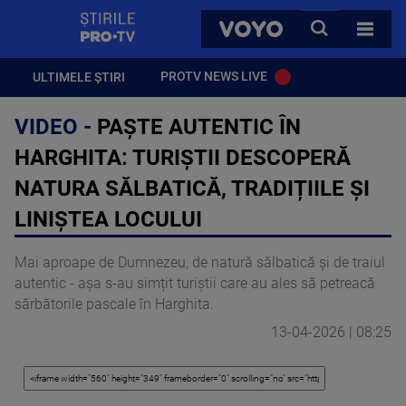
StirilePROTV
CAUTA
VOYO
TOATE 
PROTV NEWS LIVE
ULTIMELE ȘTIRI
VIDEO -
PAȘTE AUTENTIC ÎN
HARGHITA: TURIȘTII DESCOPERĂ
NATURA SĂLBATICĂ, TRADIȚIILE ȘI
LINIȘTEA LOCULUI
Mai aproape de Dumnezeu, de natură sălbatică și de traiul
autentic - așa s-au simțit turiștii care au ales să petreacă
sărbătorile pascale în Harghita.
13-04-2026 | 08:25