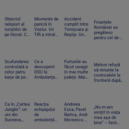
zeci de metri
O fană a
pot beneficia
detalii nu
printre stânci.
urcat pe
de sprijin și
trebuie să
Ce a uitat
scenă și a
care sunt
apară pe
șoferul să facă
dansat
condițiile
social media
Obiectul
Momente de
Accident
Finanțele
alături de
nelipisit al
panică în
cumplit între
României se
artista
turiștilor de
Vaslui. Un
Timișoara și
pregătesc
suedeză
pe litoral. Ce
TIR a intrat
Reșița. Un
pentru cel de-al
riscuri există
în bucătăria
șofer a murit
treilea test.
dacă stă
unei familii.
carbonizat
Standard &
prea mult la
Oamenii
după ce s-a
Poor’s decide
soare
dormeau în
izbit cu
dacă scapăm
camera
mașina
Scufundarea
Ce a
Furtunile au
de „junk”
Meloni refuză
alăturată
frontal de un
controlată a
descoperit
făcut ravagii
să renunțe la
TIR
celor patru
DSU la
în mai multe
controalele la
barje de pe
Ambulanța
județe. Mai
frontieră după
Dunăre
Bacău după
mulți copaci
valul de
continuă.
ce o mamă a
au fost
migranți din
Motivul
acuzat că un
doborâți și
Ceuta. Spania
pentru sunt
echipaj s-a
zeci de
ripostează cu
coborâte
oprit la piață
mașini au
Ca în „Cartea
Reacția
Andreea
măsuri similare
„Nu m-am
treptat în
în timpul
fost avariate
Junglei”: un
echipajului
Esca, Pavel
simțit în viața
apă
unei misiuni
urs din
de
Bartoș, Andi
mea așa de
Suceava,
ambulanță
Moisescu și
bine” – fanii
surprins în
din Bacău
Cabral,
Two Feet, în