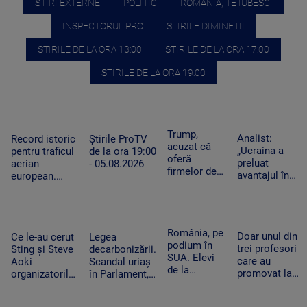
STIRI EXTERNE
POLITIC
ROMANIA, TE IUBESC!
INSPECTORUL PRO
STIRILE DIMINETII
STIRILE DE LA ORA 13:00
STIRILE DE LA ORA 17:00
STIRILE DE LA ORA 19:00
Trump,
Analist:
Record istoric
Știrile ProTV
acuzat că
„Ucraina a
pentru traficul
de la ora 19:00
oferă
preluat
aerian
- 05.08.2026
firmelor de
avantajul în
european.
pe Wall
războiul
Aeroporturile
Street acces
dronelor și
operează la
plătit în
pune presiune
capacitate
avans la
pe Rusia”.
maximă și în
România, pe
postările
Doar unul din
Cum schimbă
Ce le-au cerut
Legea
România
podium în
care pot
trei profesori
acest lucru
Sting și Steve
decarbonizării.
SUA. Elevi
mișca
care au
războiul
Aoki
Scandal uriaș
de la
piețele
promovat la
organizatorilor
în Parlament,
Colegiului
titularizare va
Untold.
din cauza
„Tudor
obține un post
Festivalul va
voturilor PSD
Vianu” au