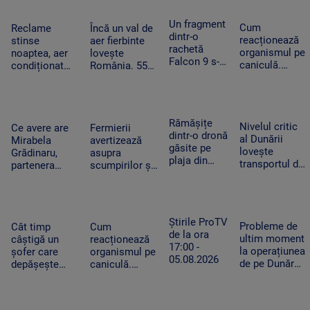
pe perioadă
începe joi
și AUR, privind
obținut 39
nedeterminată
centralele pe
Un fragment
de medalii la
Cum
Reclame
Încă un val de
cărbune
dintr-o
Olimpiada
reacționează
stinse
aer fierbinte
rachetă
NEO
organismul pe
noaptea, aer
lovește
Falcon 9 s-a
Science
caniculă.
condiționat
România. 55
izbit de
Temperatura
limitat și
de grade la
Lună. Ce au
resimțită
autobuze
nivelul
descoperit
poate depăși
electrice
asfaltului în
oamenii de
50 de grade.
neîncărcate la
Timișoara.
Rămășițe
știință după
Nivelul critic
Cum ne
Ce avere are
Fermierii
ore de vârf.
„Aerul devine
dintr-o dronă
impact
al Dunării
protejăm
Mirabela
avertizează
Cum
irespirabil”
găsite pe
lovește
Grădinaru,
asupra
economisesc
plaja din
transportul de
partenera
scumpirilor și
magazinele
Mamaia. Ce
mărfuri. Ce
președintelui.
lipsei unor
i-a convins
înseamnă
Câți bani a
produse din
pe turiștii
prăbușirea
încasat anul
cauza secetei.
care au
traficului
trecut
„Avem deja de
Știrile ProTV
văzut-o să
Probleme de
fluvial pentru
Cât timp
Cum
achitat facturi
de la ora
sune la 112
ultim moment
economie
câștigă un
reacționează
uriașe”
17:00 -
la operațiunea
șofer care
organismul pe
05.08.2026
de pe Dunăre.
depășește
caniculă.
Lipsa
limita de
Temperatura
documentelor
viteză.
resimțită
pentru barje a
Concluziile
poate depăși