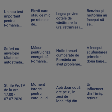
tânăr sirian
participanți
moment.
cardiovasculare
să vină la
și un show
Vânzările au
și respiratorii
facultate în
memorabil
Elevii care
Benzina și
explodat
Un nou test
Legea privind
Timișoara
susținut de
stau de mici
motorina au
important
cotele de
Sting
pe rețelele
început să
pentru
vânătoare la
de
se
România.
urs, retrimisă în
socializare
ieftinească.
Moody's va
Parlament.
vor avea
Primele
anunța dacă
Modificările
rezultate
efecte la
ne
solicitate de
mai proaste
pompă după
retrogradează
Nicușor Dan
la școală.
ce a fost
Măsuri
A început
la „junk”. Ce
Șoferi cu
Noile trenuri
Ce arată un
declarată
pentru criza
scufundarea
ar însemna
anvelope
cumpărate de
studiu
stare de
energetică.
primelor
acest lucru
tăiate pe
România au
criză
România
două barje
autostrada
avut probleme
investește
în Dunăre.
spre mare.
tehnice de la
cu întârziere
Cum va fi
Ce sunt
prima călătorie.
în baterii.
deviat cursul
„aricii” de
Cursa până la
Capacitatea
apei spre
metal care
Brașov a durat
de stocare
centrala de
Moment
Un
tot apar pe
Știrile ProTV
cinci ore
Apă doar două
s-ar putea
la
istoric
influencer
A2
de la ora
ore pe zi, în
dubla în
Cernavodă
pentru
din Timiș,
17:00 -
zeci de
2026
catolicii din
reținut
07.07.2026
localități din
România.
pentru
Mureș.
Relicva
provocări cu
Localnicii sunt
Sfântului
tentă