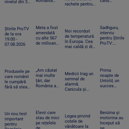
România
când
nivelul din 3
rachete pentru
după
detectează
august. În
Patriot: Nici
caniculă.
drone la
Ungaria,
Pentagonul nu
Pagube după
graniță.
debitul a
mai are foarte
un Cod roşu
Piloții de F-
crescut cu 6
multe
de ploi
16 au 15
Meta a fost
Sadhguru,
centimetri în
Știrile ProTV
Noi recorduri
torenţiale
minute să
amendată
interviu
ultimele 3
de la ora
de temperatură
decoleze
cu alte 567
pentru Știrile
zile la Paks
19:00 -
în Europa. Cea
de milioane
ProTV:
07.08.2026
mai caldă zi din
de dolari în
„Mulți
istoria
SUA.
oameni pur
Slovaciei. În
Compania a
și simplu nu
Italia au fost 48
fost
mai știu ce
de grade
descrisă ca
să facă cu ei
„Am căutat
Prima
Produsele pe
Celsius
Medicii trag un
o „pacoste
înșiși”
mai multe
noapte de
care românii
semnal de
publică"
țări, dar
Untold, un
le cumpără
alarmă.
România a
succes
fără să stea
Canicula și
câștigat”. De
uriaș.
pe gânduri în
frigul brusc pot
ce a ales un
120.000 de
acest
agrava bolile
tânăr sirian
participanți
moment.
cardiovasculare
să vină la
și un show
Vânzările au
și respiratorii
facultate în
memorabil
Elevii care
Benzina și
explodat
Un nou test
Legea privind
Timișoara
susținut de
stau de mici
motorina au
important
cotele de
Sting
pe rețelele
început să
pentru
vânătoare la
de
se