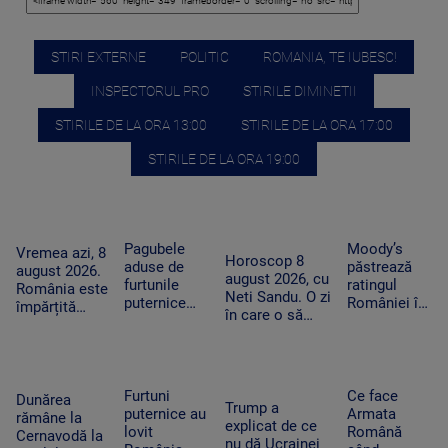
STIRI EXTERNE
POLITIC
ROMANIA, TE IUBESC!
INSPECTORUL PRO
STIRILE DIMINETII
STIRILE DE LA ORA 13:00
STIRILE DE LA ORA 17:00
STIRILE DE LA ORA 19:00
Pagubele
Moody’s
Vremea azi, 8
Horoscop 8
aduse de
păstrează
august 2026.
august 2026, cu
furtunile
ratingul
România este
Neti Sandu. O zi
puternice
României în
împărțită
în care o să
care au lovit
categoria
între caniculă
cheltuim cu
România
„recomandat
și furtună
măsură banii
după
investiţiilor”,
caniculă.
cu
„Oamenii au
perspectiva
Furtuni
Ce face
Dunărea
Trump a
încercat să
negativă
puternice au
Armata
rămâne la
explicat de ce
se ascundă”
lovit
Română
Cernavodă la
nu dă Ucrainei