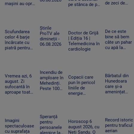
de zeci de
mașini au oprit
pe stânca de pe
polițiști,
pe drumul
Transfăgărășan.
jandarmi și
expres. Un TIR
Ar putea fi
pompieri, dup
condus de un
obligat să
ce a dispărut
șofer neatent
șteargă „opera”
Știrile
de acasă
le-a lovit
De ce este
Scufundarea
Doctor de Grijă
ProTV ale
bine să bem
celor 4 barje
| Ediția 16 |
dimineții -
câte un pahar
încărcate cu
Telemedicina în
06.08.2026
cu apă la
piatră pentru
cardiologie
fiecare oră în
redirecționarea
zilele
curentului pe
caniculare și
Dunărea Veche
cum ajută
se va relua joi
Incendiu de
organismul să
Bărbatul din
Vremea azi, 6
Copacii care
amploare în
funcționeze
Hunedoara
august. Zi
pun în pericol
Mehedinți.
care și-a
sufocantă în
liniile de
Peste 100
amenințat
aproape toată
energie
de hectare
copilul de 2
țara, iar după-
electrică din
de
ani cu un
amiază va
Apuseni au fost
vegetație
cutter a fost
ploua torențial
tăiați, după
uscată au
reținut. „Nu
în mai multe
pana uriașă de
fost
Speranță
am vrut să fac
zone
Record istoric
curent din iarnă
Imagini
mistuite de
Horoscop 6
pentru
rău”
pentru traficul
spectaculoase
flăcări
august 2026, cu
persoanele
aerian
cu suprafața
Neti Sandu. O
alergice la