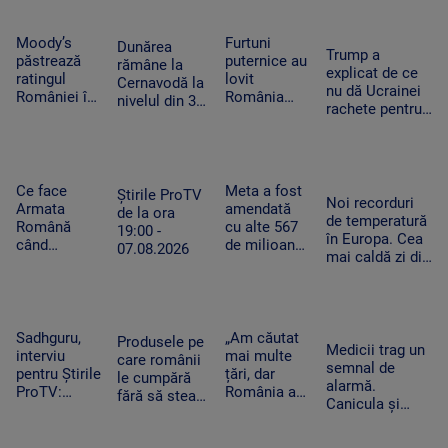
extaz la
după
Summer
caniculă.
Well. „100
„Oamenii au
Moody’s
Furtuni
Dunărea
Trump a
din 10”
încercat să
păstrează
puternice au
rămâne la
explicat de ce
pentru
se ascundă”
ratingul
lovit
Cernavodă la
nu dă Ucrainei
artistul
României în
România
nivelul din 3
rachete pentru
american
categoria
după
august. În
Patriot: Nici
„recomandat
caniculă.
Ungaria,
Pentagonul nu
investiţiilor”,
Pagube după
debitul a
mai are foarte
cu
un Cod roşu
crescut cu 6
multe
perspectiva
de ploi
Ce face
Meta a fost
centimetri în
Știrile ProTV
Noi recorduri
negativă
torenţiale
Armata
amendată
ultimele 3
de la ora
de temperatură
Română
cu alte 567
zile la Paks
19:00 -
în Europa. Cea
când
de milioane
07.08.2026
mai caldă zi din
detectează
de dolari în
istoria
drone la
SUA.
Slovaciei. În
graniță.
Compania a
Italia au fost 48
Piloții de F-
fost
de grade
16 au 15
descrisă ca
Sadhguru,
„Am căutat
Produsele pe
Celsius
Medicii trag un
minute să
o „pacoste
interviu
mai multe
care românii
semnal de
decoleze
publică"
pentru Știrile
țări, dar
le cumpără
alarmă.
ProTV:
România a
fără să stea
Canicula și
„Mulți
câștigat”. De
pe gânduri în
frigul brusc pot
oameni pur
ce a ales un
acest
agrava bolile
și simplu nu
tânăr sirian