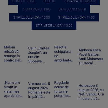
STIRI EXTERNE
POLITIC
ROMANIA, TE IUBESC!
INSPECTORUL PRO
STIRILE DIMINETII
STIRILE DE LA ORA 13:00
STIRILE DE LA ORA 17:00
STIRILE DE LA ORA 19:00
Meloni
Reacția
Ca în „Cartea
Andreea Esca,
refuză să
echipajului
Junglei”: un
Pavel Bartoș,
renunțe la
de
urs din
Andi Moisescu
controalele
ambulanță
Suceava,
și Cabral,
la frontieră
din Bacău
surprins în
surpriza PRO
după valul
acuzat că a
timp ce se
TV pe scena
de migranți
oprit la piață
scarpină de
UNTOLD. „Ne
din Ceuta.
în plină
copac,
vedem în
Spania
misiune.
„Nu m-am
Pagubele
precum
Vremea azi, 8
toamnă!”
Horoscop 8
ripostează
Pacient era
simțit în
aduse de
adevăratul
august 2026.
august 2026, cu
cu măsuri
un copil de
viața mea
furtunile
Baloo
România este
Neti Sandu. O zi
similare
nici 2 ani
așa de bine”
puternice
împărțită
în care o să
– fanii Two
care au lovit
între caniculă
cheltuim cu
Feet, în
România
și furtună
măsură banii