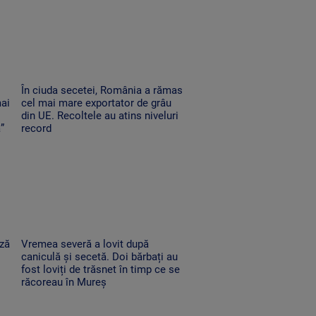
În ciuda secetei, România a rămas
mai
cel mai mare exportator de grâu
din UE. Recoltele au atins niveluri
”
record
ază
Vremea severă a lovit după
caniculă și secetă. Doi bărbați au
fost loviți de trăsnet în timp ce se
răcoreau în Mureș