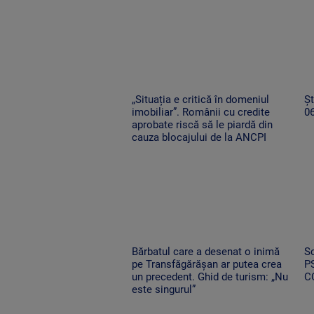
„Situația e critică în domeniul
Șt
imobiliar”. Românii cu credite
0
aprobate riscă să le piardă din
cauza blocajului de la ANCPI
Bărbatul care a desenat o inimă
Sc
pe Transfăgărășan ar putea crea
PS
un precedent. Ghid de turism: „Nu
C
este singurul”