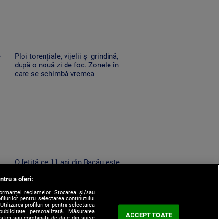
e
Ploi torențiale, vijelii și grindină,
după o nouă zi de foc. Zonele în
care se schimbă vremea
O fetiță de 11 ani din Bacău este
căutată de zeci de polițiști,
ntru a oferi:
at
jandarmi și pompieri, după ce a
dispărut de acasă
formanței reclamelor. Stocarea și/sau
filurilor pentru selectarea conținutului
Utilizarea profilurilor pentru selectarea
 publicitate personalizată. Măsurarea
ACCEPT TOATE
tistici sau combinații de date din surse