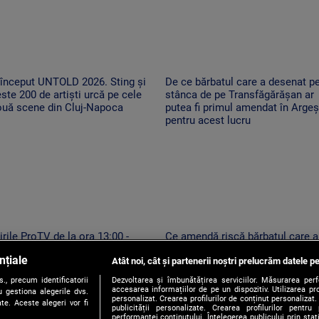
 început UNTOLD 2026. Sting și
De ce bărbatul care a desenat p
ste 200 de artiști urcă pe cele
stânca de pe Transfăgărășan ar
ouă scene din Cluj-Napoca
putea fi primul amendat în Argeș
pentru acest lucru
irile ProTV de la ora 13:00 -
Ce amendă riscă bărbatul care a
6.08.2026
desenat pe stânca de pe
nțiale
Atât noi, cât și partenerii noștri prelucrăm datele pe
Transfăgărășan. Ar putea fi oblig
să șteargă „opera”
, precum identificatorii
Dezvoltarea și îmbunătățirea serviciilor. Măsurarea per
accesarea informațiilor de pe un dispozitiv. Utilizarea pro
 gestiona alegerile dvs.
personalizat. Crearea profilurilor de conținut personalizat. 
te. Aceste alegeri vor fi
publicității personalizate. Crearea profilurilor pentru
performanței conținutului. Înțelegerea publicului prin sta