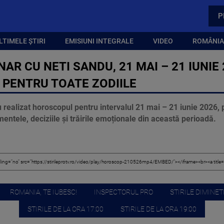
P
LTIMELE ȘTIRI
EMISIUNI INTEGRALE
VIDEO
ROMÂNIA,
R CU NETI SANDU, 21 MAI – 21 IUNIE 
 PENTRU TOATE ZODIILE
realizat horoscopul pentru intervalul 21 mai – 21 iunie 2026, 
entele, deciziile și trăirile emoționale din această perioadă.
ROMANIA, TE IUBESC!
INSPECTORUL PRO
STIRILE DIMINETI
STIRILE DE LA ORA 17:00
STIRILE DE LA ORA 19:00