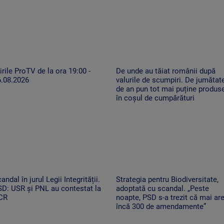
irile ProTV de la ora 19:00 -
De unde au tăiat românii după
6.08.2026
valurile de scumpiri. De jumătat
de an pun tot mai puține produs
în coșul de cumpărături
andal în jurul Legii Integrității.
Strategia pentru Biodiversitate,
D: USR și PNL au contestat la
adoptată cu scandal. „Peste
CR
noapte, PSD s-a trezit că mai ar
încă 300 de amendamente”