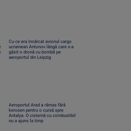
Cu ce era încărcat avionul cargo
e
ucrainean Antonov lângă care s-a
e
găsit o dronă cu bombă pe
aeroportul din Leipzig
Aeroportul Arad a rămas fără
kerosen pentru o cursă spre
e
Antalya. O cisternă cu combustibil
nu a ajuns la timp