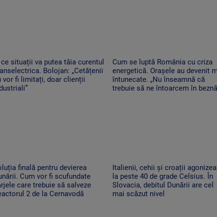
 ce situații va putea tăia curentul
Cum se luptă România cu criza
anselectrica. Bolojan: „Cetățenii
energetică. Orașele au devenit 
 vor fi limitați, doar clienții
întunecate. „Nu înseamnă că
dustriali”
trebuie să ne întoarcem în beznă
luția finală pentru devierea
Italienii, cehii și croații agonize
nării. Cum vor fi scufundate
la peste 40 de grade Celsius. În
rjele care trebuie să salveze
Slovacia, debitul Dunării are cel
actorul 2 de la Cernavodă
mai scăzut nivel