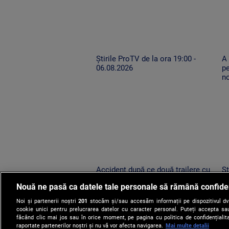
Știrile ProTV de la ora 19:00 -
A
06.08.2026
pe
n
Accident după ce două trailere cu
Șt
mașini au oprit pe drumul expres.
0
Nouă ne pasă ca datele tale personale să rămână confide
Un TIR condus de un șofer neatent
le-a lovit
Noi și partenerii noștri
201
stocăm și/sau accesăm informații pe dispozitivul dvs.
cookie unici pentru prelucrarea datelor cu caracter personal. Puteți accepta sau
făcând clic mai jos sau în orice moment, pe pagina cu politica de confidențialita
raportate partenerilor noștri și nu vă vor afecta navigarea.
Mai multe detalii