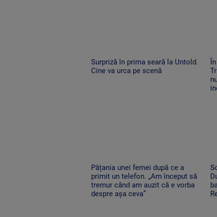
Surpriză în prima seară la Untold.
În
Cine va urca pe scenă
Tr
nu
in
Pățania unei femei după ce a
So
primit un telefon. „Am început să
Du
tremur când am auzit că e vorba
ba
despre așa ceva”
Re