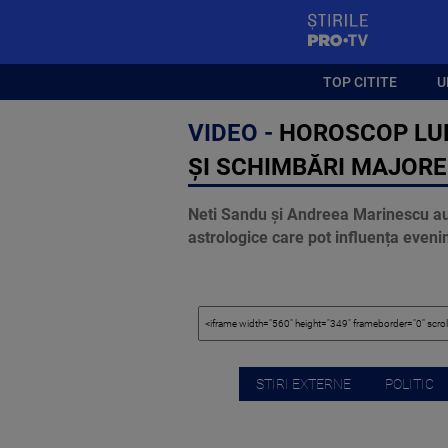
StirilePROTV
TOP CITITE
U
VIDEO -
HOROSCOP LUNA
ȘI SCHIMBĂRI MAJORE
Neti Sandu și Andreea Marinescu au 
astrologice care pot influența evenim
STIRI EXTERNE
POLITIC