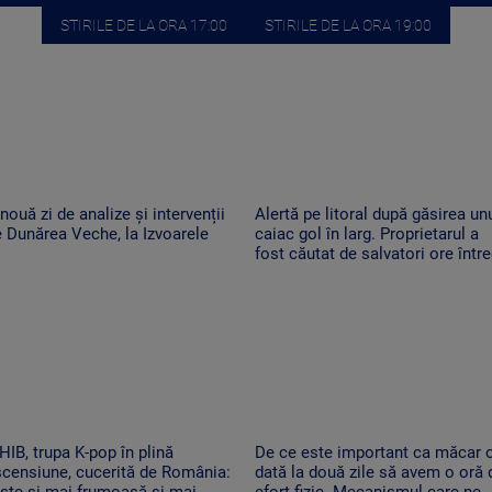
STIRILE DE LA ORA 17:00
STIRILE DE LA ORA 19:00
nouă zi de analize și intervenții
Alertă pe litoral după găsirea un
 Dunărea Veche, la Izvoarele
caiac gol în larg. Proprietarul a
fost căutat de salvatori ore între
IB, trupa K-pop în plină
De ce este important ca măcar 
censiune, cucerită de România:
dată la două zile să avem o oră 
ste și mai frumoasă și mai
efort fizic. Mecanismul care ne