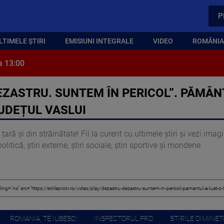
P
LTIMELE ȘTIRI
EMISIUNI INTEGRALE
VIDEO
ROMÂNIA,
a 13:00
EZASTRU. SUNTEM ÎN PERICOL”. PĂMÂNT
UDEȚUL VASLUI
țară și din străinătate! Fii la curent cu ultimele știri și vezi ima
itică, știri externe, știri sociale, știri sportive și mondene.
ROMANIA, TE IUBESC!
INSPECTORUL PRO
STIRILE DIMINETI