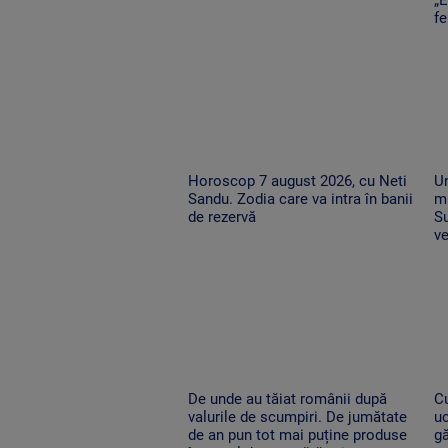
f
Horoscop 7 august 2026, cu Neti
Un
Sandu. Zodia care va intra în banii
mu
de rezervă
Su
ve
De unde au tăiat românii după
Cu
valurile de scumpiri. De jumătate
uc
de an pun tot mai puține produse
g