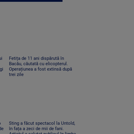
ui
Fetița de 11 ani dispărută în
Bacău, căutată cu elicopterul.
gi
Operațiunea a fost extinsă după
trei zile
o
Sting a făcut spectacol la Untold,
de
în fața a zeci de mii de fani.
Artistul a salutat publicul în limba