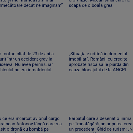
ermecătoare decât ne imaginam”
scapă de o boală grea
 motociclist de 23 de ani a
„Situația e critică în domeniul
rit într-un accident grav la
imobiliar”. Românii cu credite
ceava. Nu avea permis, iar
aprobate riscă să le piardă din
hiculul nu era înmatriculat
cauza blocajului de la ANCPI
 ce era încărcat avionul cargo
Bărbatul care a desenat o inimă
rainean Antonov lângă care s-a
pe Transfăgărășan ar putea crea
ăsit o dronă cu bombă pe
un precedent. Ghid de turism: „