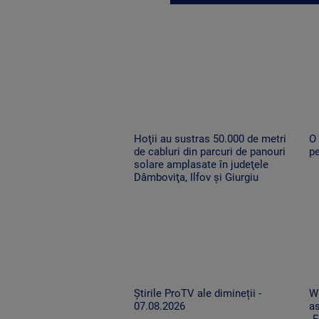
Hoţii au sustras 50.000 de metri
O 
de cabluri din parcuri de panouri
pe
solare amplasate în judeţele
Dâmboviţa, Ilfov şi Giurgiu
Știrile ProTV ale dimineții -
WH
07.08.2026
as
„E