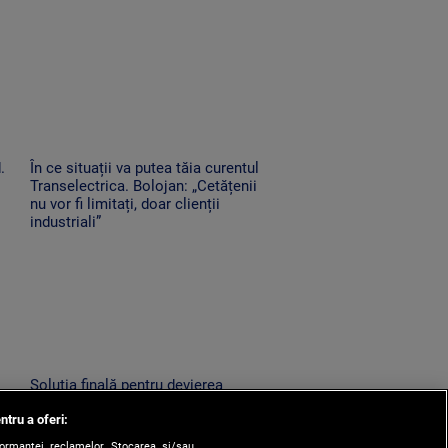
.
În ce situații va putea tăia curentul
Transelectrica. Bolojan: „Cetățenii
nu vor fi limitați, doar clienții
industriali”
Soluția finală pentru devierea
ă
Dunării. Cum vor fi scufundate
ntru a oferi:
barjele care trebuie să salveze
Reactorul 2 de la Cernavodă
formanței reclamelor. Stocarea și/sau