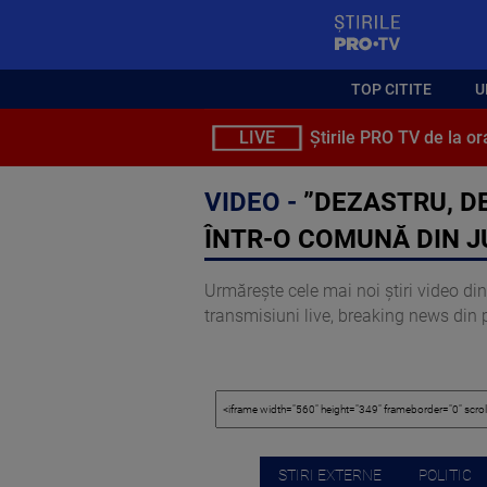
StirilePROTV
TOP CITITE
U
LIVE
Știrile PRO TV de la or
VIDEO -
”DEZASTRU, D
ÎNTR-O COMUNĂ DIN J
Urmărește cele mai noi știri video din 
transmisiuni live, breaking news din pol
STIRI EXTERNE
POLITIC