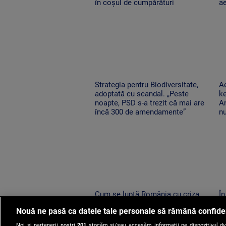
în coșul de cumpărături
ae
Strategia pentru Biodiversitate,
Ae
adoptată cu scandal. „Peste
ke
noapte, PSD s-a trezit că mai are
An
încă 300 de amendamente”
nu
Cum se luptă România cu criza
În
energetică. Orașele au devenit mai
ce
Nouă ne pasă ca datele tale personale să rămână confide
întunecate. „Nu înseamnă că
di
trebuie să ne întoarcem în beznă”
r
Noi și partenerii noștri
201
stocăm și/sau accesăm informații pe dispozitivul dvs.