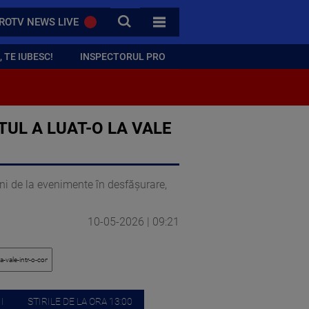
CAUTA
ROTV NEWS LIVE
TOATE CATEGORIILE
 TE IUBESC!
INSPECTORUL PRO
UL A LUAT-O LA VALE
gini de la evenimente în desfășurare,
10-05-2026 | 09:21
I
STIRILE DE LA ORA 13:00