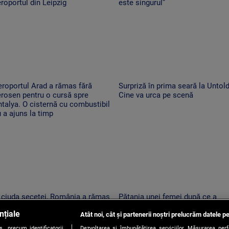
roportul din Leipzig
este singurul”
roportul Arad a rămas fără
Surpriză în prima seară la Untold
rosen pentru o cursă spre
Cine va urca pe scenă
talya. O cisternă cu combustibil
 a ajuns la timp
 ciuda secetei, România a rămas
Pățania unei femei după ce a
l mai mare exportator de grâu
primit un telefon. „Am început s
nțiale
n UE. Recoltele au atins niveluri
Atât noi, cât și partenerii noștri prelucrăm datele pe
tremur când am auzit că e vorba
ecord
despre așa ceva”
, precum identificatorii
Dezvoltarea și îmbunătățirea serviciilor. Măsurarea per