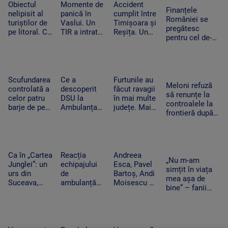
dansat
condițiile
social media
Obiectul
Momente de
Accident
Finanțele
alături de
nelipisit al
panică în
cumplit între
României se
artista
turiștilor de
Vaslui. Un
Timișoara și
pregătesc
suedeză
pe litoral. Ce
TIR a intrat
Reșița. Un
pentru cel de-al
riscuri există
în bucătăria
șofer a murit
treilea test.
dacă stă
unei familii.
carbonizat
Standard &
prea mult la
Oamenii
după ce s-a
Poor’s decide
soare
dormeau în
izbit cu
dacă scapăm
camera
mașina
Scufundarea
Ce a
Furtunile au
de „junk”
Meloni refuză
alăturată
frontal de un
controlată a
descoperit
făcut ravagii
să renunțe la
TIR
celor patru
DSU la
în mai multe
controalele la
barje de pe
Ambulanța
județe. Mai
frontieră după
Dunăre
Bacău după
mulți copaci
valul de
continuă.
ce o mamă a
au fost
migranți din
Motivul
acuzat că un
doborâți și
Ceuta. Spania
pentru sunt
echipaj s-a
zeci de
ripostează cu
coborâte
oprit la piață
mașini au
Ca în „Cartea
Reacția
Andreea
măsuri similare
„Nu m-am
treptat în
în timpul
fost avariate
Junglei”: un
echipajului
Esca, Pavel
simțit în viața
apă
unei misiuni
urs din
de
Bartoș, Andi
mea așa de
Suceava,
ambulanță
Moisescu și
bine” – fanii
surprins în
din Bacău
Cabral,
Two Feet, în
timp ce se
acuzat că a
surpriza PRO
extaz la
scarpină de
oprit la piață
TV pe scena
Summer Well.
copac,
în plină
UNTOLD.
„100 din 10”