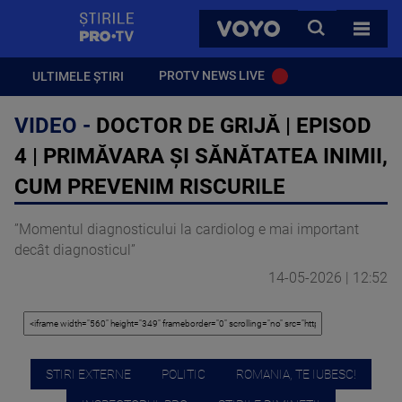
StirilePROTV
CAUTA
VOYO
TOATE 
PROTV NEWS LIVE
ULTIMELE ȘTIRI
VIDEO -
DOCTOR DE GRIJĂ | EPISOD
4 | PRIMĂVARA ȘI SĂNĂTATEA INIMII,
CUM PREVENIM RISCURILE
”Momentul diagnosticului la cardiolog e mai important
decât diagnosticul”
14-05-2026 | 12:52
STIRI EXTERNE
POLITIC
ROMANIA, TE IUBESC!