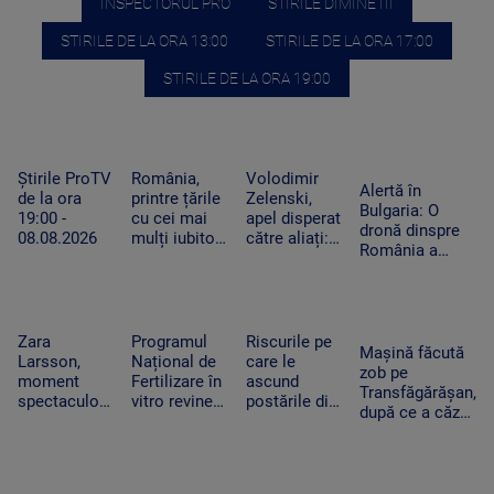
INSPECTORUL PRO
STIRILE DIMINETII
STIRILE DE LA ORA 13:00
STIRILE DE LA ORA 17:00
STIRILE DE LA ORA 19:00
Știrile ProTV
România,
Volodimir
Alertă în
de la ora
printre țările
Zelenski,
Bulgaria: O
19:00 -
cu cei mai
apel disperat
dronă dinspre
08.08.2026
mulți iubitori
către aliați:
România a
de pisici.
„Rachetele
explodat lângă
Peste 4
voastre din
un gazoduct.
milioane de
depozite ar
Premierul a
feline trăiesc
putea salva
convocat
în gospodării
vieți în
Zara
Programul
Riscurile pe
Consiliul de
Mașină făcută
Ucraina”
Larsson,
Național de
care le
Securitate
zob pe
moment
Fertilizare în
ascund
Transfăgărășan,
spectaculos
vitro revine.
postările din
după ce a căzut
la UNTOLD.
Câte cupluri
vacanțe. Ce
zeci de metri
O fană a
pot beneficia
detalii nu
printre stânci.
urcat pe
de sprijin și
trebuie să
Ce a uitat
scenă și a
care sunt
apară pe
șoferul să facă