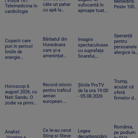
| Ediția 16 |
Mehedinți.
câte un pahar
sufocantă în
Telemedicina în
Peste 100
cu apă la
aproape toată
cardiologie
de hectare
fiecare oră în
țara, iar după-
de
zilele
amiază va
vegetație
caniculare și
ploua torențial
uscată au
cum ajută
în mai multe
fost
Speranță
organismul să
zone
Bărbatul din
Imagini
mistuite de
Copacii care
pentru
funcționeze
Hunedoara
spectaculoase
flăcări
pun în pericol
persoanele
care și-a
cu suprafața
liniile de
alergice la
amenințat
Soarelui,
energie
câini.
copilul de 2
surprinse în
electrică din
Cercetători
ani cu un
cele mai mici
Apuseni au fost
au creat
cutter a fost
detalii cu cel
tăiați, după
exemplare
reținut. „Nu
mai
pana uriașă de
care nu mai
Trump,
am vrut să fac
performant
Record istoric
curent din iarnă
Știrile ProTV
provoacă
Horoscop 6
acuzat că
rău”
telescop solar
pentru traficul
de la ora 19:00
alergii
august 2026, cu
oferă
din lume
aerian
- 05.08.2026
Neti Sandu. O
firmelor de
european.
zodie va primi
pe Wall
Aeroporturile
un bonus la
Street
operează la
locul de muncă
acces plătit
capacitate
în avans la
maximă și în
postările
România,
România
Ce le-au cerut
Legea
care pot
Analist:
pe podium
Sting și Steve
decarbonizării.
mișca
„Ucraina a