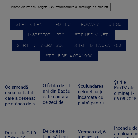
STIRI EXTERNE
POLITIC
ROMANIA, TE IUBESC!
INSPECTORUL PRO
STIRILE DIMINETII
STIRILE DE LA ORA 13:00
STIRILE DE LA ORA 17:00
STIRILE DE LA ORA 19:00
Știrile
O fetiță de 11
Scufundarea
Ce amendă
ProTV ale
ani din Bacău
celor 4 barje
riscă bărbatul
dimineții -
este căutată
încărcate cu
care a desenat
06.08.2026
de zeci de
piatră pentru
pe stânca de pe
polițiști,
redirecționarea
Transfăgărășan.
jandarmi și
curentului pe
Ar putea fi
pompieri, după
Dunărea Veche
obligat să
ce a dispărut
se va relua joi
șteargă „opera”
Incendiu de
de acasă
De ce este
Vremea azi, 6
Doctor de Grijă
amploare î
bine să bem
august. Zi