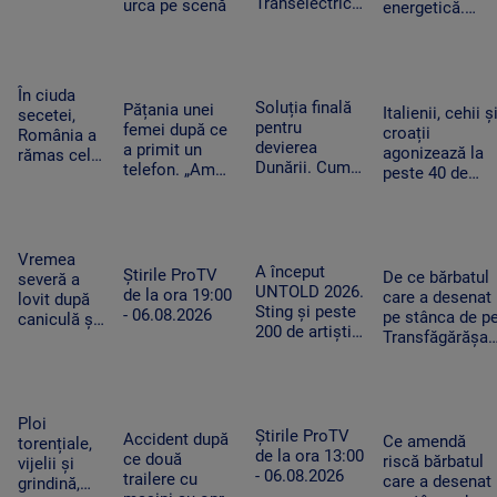
Transelectrica.
urca pe scenă
energetică.
pentru o
Bolojan:
Orașele au
cursă spre
„Cetățenii nu
devenit mai
Antalya. O
vor fi limitați,
întunecate. „Nu
cisternă cu
doar clienții
înseamnă că
combustibil
În ciuda
industriali”
Soluția finală
trebuie să ne
Pățania unei
nu a ajuns
Italienii, cehii ș
secetei,
pentru
întoarcem în
femei după ce
la timp
croații
România a
devierea
beznă”
a primit un
agonizează la
rămas cel
Dunării. Cum
telefon. „Am
peste 40 de
mai mare
vor fi
început să
grade Celsius.
exportator
scufundate
tremur când
În Slovacia,
de grâu din
barjele care
am auzit că e
debitul Dunării
UE.
trebuie să
vorba despre
are cel mai
Recoltele
Vremea
salveze
așa ceva”
A început
scăzut nivel
Știrile ProTV
au atins
De ce bărbatul
severă a
Reactorul 2 de
UNTOLD 2026.
de la ora 19:00
niveluri
care a desenat
lovit după
la Cernavodă
Sting și peste
- 06.08.2026
record
pe stânca de p
caniculă și
200 de artiști
Transfăgărășan
secetă. Doi
urcă pe cele
ar putea fi
bărbați au
nouă scene
primul amenda
fost loviți
din Cluj-
în Argeș pentru
de trăsnet
Napoca
acest lucru
în timp ce
Ploi
Știrile ProTV
Accident după
se răcoreau
Ce amendă
torențiale,
de la ora 13:00
ce două
în Mureș
riscă bărbatul
vijelii și
- 06.08.2026
trailere cu
care a desenat
grindină,