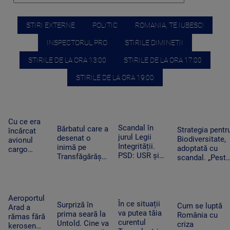
STIRI EXTERNE
POLITIC
ROMANIA, TE IUBESC!
INSPECTORUL PRO
STIRILE DIMINETII
STIRILE DE LA ORA 13:00
STIRILE DE LA ORA 17:00
STIRILE DE LA ORA 19:00
Cu ce era
Scandal în
Bărbatul care a
Strategia pentr
încărcat
jurul Legii
desenat o
Biodiversitate,
avionul
Integrității.
inimă pe
adoptată cu
cargo
PSD: USR și
Transfăgărășan
scandal. „Peste
ucrainean
PNL au
ar putea crea
noapte, PSD s-
Antonov
contestat la
un precedent.
trezit că mai
lângă care
CCR
Ghid de turism:
are încă 300 de
s-a găsit o
„Nu este
amendamente”
dronă cu
Aeroportul
singurul”
În ce situații
Surpriză în
bombă pe
Cum se luptă
Arad a
va putea tăia
prima seară la
aeroportul
România cu
rămas fără
curentul
Untold. Cine va
din Leipzig
criza
kerosen