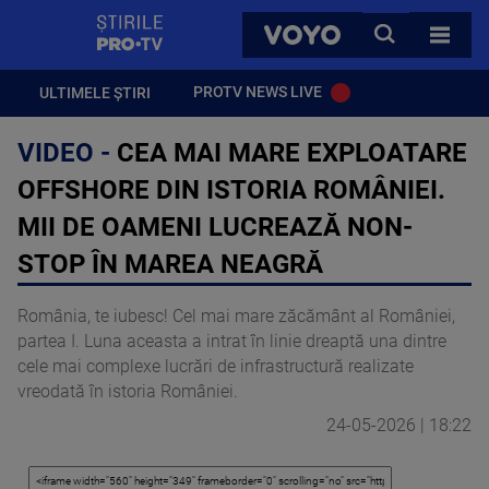
StirilePROTV
CAUTA
VOYO
TOATE 
PROTV NEWS LIVE
ULTIMELE ȘTIRI
VIDEO -
CEA MAI MARE EXPLOATARE
OFFSHORE DIN ISTORIA ROMÂNIEI.
MII DE OAMENI LUCREAZĂ NON-
STOP ÎN MAREA NEAGRĂ
România, te iubesc! Cel mai mare zăcământ al României,
partea I. Luna aceasta a intrat în linie dreaptă una dintre
cele mai complexe lucrări de infrastructură realizate
vreodată în istoria României.
24-05-2026 | 18:22