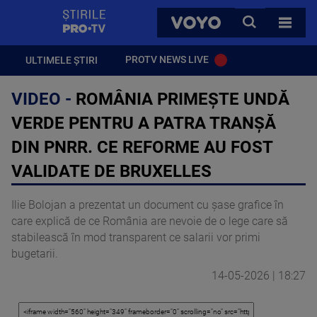
StirilePROTV
CAUTA
VOYO
TOATE 
PROTV NEWS LIVE
ULTIMELE ȘTIRI
VIDEO -
ROMÂNIA PRIMEȘTE UNDĂ
VERDE PENTRU A PATRA TRANȘĂ
DIN PNRR. CE REFORME AU FOST
VALIDATE DE BRUXELLES
Ilie Bolojan a prezentat un document cu șase grafice în
care explică de ce România are nevoie de o lege care să
stabilească în mod transparent ce salarii vor primi
bugetarii.
14-05-2026 | 18:27