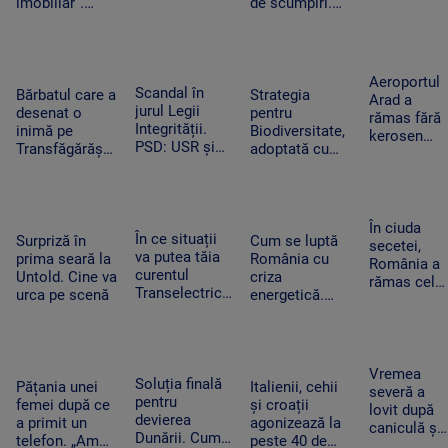
imobiliar”.
de scumpiri.
ucrainean
Românii cu
De jumătate de
Antonov
credite
an pun tot mai
lângă care
aprobate riscă
puține produse
s-a găsit o
să le piardă din
în coșul de
dronă cu
Aeroportul
Scandal în
cauza
cumpărături
Bărbatul care a
Strategia
bombă pe
Arad a
jurul Legii
blocajului de la
desenat o
pentru
aeroportul
rămas fără
Integrității.
ANCPI
inimă pe
Biodiversitate,
din Leipzig
kerosen
PSD: USR și
Transfăgărășan
adoptată cu
pentru o
PNL au
ar putea crea
scandal. „Peste
cursă spre
contestat la
un precedent.
noapte, PSD s-
Antalya. O
CCR
Ghid de turism:
a trezit că mai
cisternă cu
„Nu este
are încă 300 de
combustibil
În ciuda
În ce situații
singurul”
amendamente”
Surpriză în
Cum se luptă
nu a ajuns
secetei,
va putea tăia
prima seară la
România cu
la timp
România a
curentul
Untold. Cine va
criza
rămas cel
Transelectrica.
urca pe scenă
energetică.
mai mare
Bolojan:
Orașele au
exportator
„Cetățenii nu
devenit mai
de grâu din
vor fi limitați,
întunecate. „Nu
UE.
doar clienții
înseamnă că
Recoltele
Vremea
industriali”
Soluția finală
trebuie să ne
Pățania unei
Italienii, cehii
au atins
severă a
pentru
întoarcem în
femei după ce
și croații
niveluri
lovit după
devierea
beznă”
a primit un
agonizează la
record
caniculă și
Dunării. Cum
telefon. „Am
peste 40 de
secetă. Doi