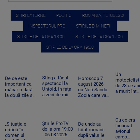
STIRI EXTERNE
POLITIC
ROMANIA, TE IUBESC!
INSPECTORUL PRO
STIRILE DIMINETII
STIRILE DE LA ORA 13:00
STIRILE DE LA ORA 17:00
STIRILE DE LA ORA 19:00
Un
Sting a făcut
De ce este
Horoscop 7
motociclist
spectacol la
important ca
august 2026,
de 23 de an
Untold, în fața
măcar o dată
cu Neti Sandu.
a murit într-
a zeci de mii
la două zile să
Zodia care va
un accident
de fani.
avem o oră de
intra în banii de
grav la
Artistul a
efort fizic.
rezervă
Suceava.
salutat
Mecanismul
Nu avea
publicul în
care ne scapă
permis, iar
Cu ce era
limba română
Știrile ProTV
de o boală grea
„Situația e
De unde au
vehiculul nu
încărcat
de la ora 19:00
critică în
tăiat românii
era
avionul
- 06.08.2026
domeniul
după valurile
înmatricula
cargo