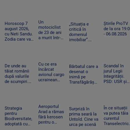
România:
de fani.
avem o oră de
„Este și mai
Artistul a
efort fizic.
frumoasă și
salutat
Mecanismul
mai
publicul în
care ne scapă
fermecătoare
Un
limba român
Știrile ProTV
de o boală grea
Horoscop 7
„Situația e
decât ne
motociclist
de la ora 19:
august 2026,
critică în
imaginam”
de 23 de ani
- 06.08.2026
cu Neti Sandu.
domeniul
a murit într-
Zodia care va
imobiliar”.
un accident
intra în banii
Românii cu
grav la
de rezervă
credite
Suceava. Nu
aprobate riscă
avea permis,
să le piardă din
iar vehiculul
Cu ce era
Scandal în
cauza
De unde au
Bărbatul care a
nu era
încărcat
jurul Legii
blocajului de la
tăiat românii
desenat o
înmatriculat
avionul cargo
Integrității.
ANCPI
după valurile
inimă pe
ucrainean
PSD: USR și
de scumpiri.
Transfăgărășan
Antonov
PNL au
De jumătate
ar putea crea
lângă care s-
contestat la
de an pun tot
un precedent.
a găsit o
CCR
mai puține
Ghid de turism:
dronă cu
produse în
„Nu este
bombă pe
Aeroportul
coșul de
În ce situații
singurul”
Strategia
Surpriză în
aeroportul
Arad a rămas
cumpărături
va putea tăia
pentru
prima seară la
din Leipzig
fără kerosen
curentul
Biodiversitate,
Untold. Cine va
pentru o
Transelectric
adoptată cu
urca pe scenă
cursă spre
Bolojan:
scandal.