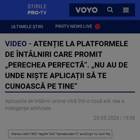
StirilePROTV
CAUTA
VOYO
TOATE 
PROTV NEWS LIVE
ULTIMELE ȘTIRI
VIDEO -
ATENȚIE LA PLATFORMELE
DE ÎNTÂLNIRI CARE PROMIT
„PERECHEA PERFECTĂ”. „NU AU DE
UNDE NIȘTE APLICAȚII SĂ TE
CUNOASCĂ PE TINE”
Aplicațiile de întâlniri online intră într-o nouă eră: cea a
inteligenței artificiale.
23-05-2026 | 19:38