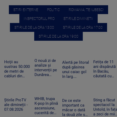
STIRI EXTERNE
POLITIC
ROMANIA, TE IUBESC!
INSPECTORUL PRO
STIRILE DIMINETII
STIRILE DE LA ORA 13:00
STIRILE DE LA ORA 17:00
STIRILE DE LA ORA 19:00
O nouă zi de
Fetița de 11
Hoţii au
Alertă pe litoral
analize și
ani dispărută
sustras 50.000
după găsirea
intervenții pe
în Bacău,
de metri de
unui caiac gol
Dunărea
căutată cu
cabluri din
în larg.
Veche, la
elicopterul.
parcuri de
Proprietarul a
Izvoarele
Operațiunea 
panouri solare
fost căutat de
fost extinsă
amplasate în
salvatori ore
după trei zile
judeţele
întregi
WHIB, trupa
Dâmboviţa,
Sting a făcut
Știrile ProTV
De ce este
K-pop în plină
Ilfov şi Giurgiu
spectacol la
ale dimineții -
important ca
ascensiune,
Untold, în faț
07.08.2026
măcar o dată
cucerită de
a zeci de mii
la două zile să