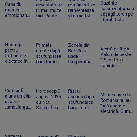
Moscova
viața
Cazările
doar o zi
Capaldi,
devastatoare
românești se
cățelușei
neconvenționale
moment
în mai multe
reinventează
câștigă teren pe
emoționant
țări. Peste
și atrag tot
litoral. Cât
la UNTOLD:
20.000 de
mai mulți
costă o nopate
„Someone
oameni au
turiști.
de cazare la
You Loved”
fugit din
Proprietarii
container și ce
a răsunat pe
calea
investesc în
facilități sunt
Cluj Arena
flăcărilor în
petreceri și
Noi reguli
Primele
Zonele din
Alertă pe litoral.
Canada
muzică live
pentru
efecte după
România
Valuri de peste
trotinetele
scufundarea
unde
1,5 metri și
electrice în
barjelor în
temperaturile
curenți
București.
Dunăre. Câte
ajung la 36
puternici. Un
Amenzi de
zile de
de grade.
bărbat de 56 de
până la
funcționare a
Nopțile vor fi
ani a murit în
5.000 de lei
primit în plus
tropicale
Mamaia Nord
pentru cei
reactorul de
Cum ar fi
Horoscop 9
Riscul
care le
Mii de case din
la Cernavodă
ajuns un clip
august 2026,
ascuns după
încalcă
România nu au
despre
cu Neti
scufundarea
încă energie
„ambulanța
Sandu. Încep
barjelor în
electrică. Cum
neagră” să
să vină bani
Dunăre. Ce
ajung panourile
ducă la
în cont
au constatat
fotovoltaice în
atacul cu
specialiștii în
cătunele izolate
bâte și
timpul
topoare din
operațiunii
Sisteme
„Anonimul”
Stare de