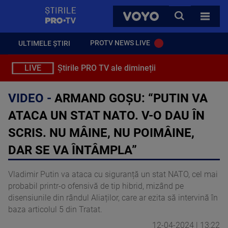
StirilePROTV
CAUTA
VOYO
TOATE 
PROTV NEWS LIVE
ULTIMELE ȘTIRI
LIVE
Știrile PRO TV ale dimineții
VIDEO -
ARMAND GOȘU: “PUTIN VA
ATACA UN STAT NATO. V-O DAU ÎN
SCRIS. NU MÂINE, NU POIMÂINE,
DAR SE VA ÎNTÂMPLA”
Vladimir Putin va ataca cu siguranță un stat NATO, cel mai
probabil printr-o ofensivă de tip hibrid, mizând pe
disensiunile din rândul Aliaților, care ar ezita să intervină în
baza articolul 5 din Tratat.
12-04-2024 | 13:22