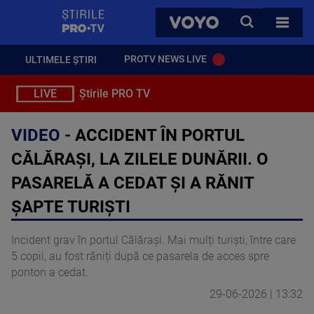
StirilePROTV
CAUTA
VOYO
TOATE 
PROTV NEWS LIVE
ULTIMELE ȘTIRI
LIVE
Știrile PRO TV
VIDEO -
ACCIDENT ÎN PORTUL
CĂLĂRAȘI, LA ZILELE DUNĂRII. O
PASARELĂ A CEDAT ȘI A RĂNIT
ȘAPTE TURIȘTI
Incident grav în portul Călărași. Mai mulți turiști, între care
5 copii, au fost răniți după ce pasarela de acces spre
ponton a cedat.
29-06-2026 | 13:32