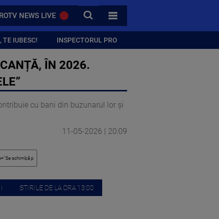
CAUTA
ROTV NEWS LIVE
TOATE CATEGORIILE
 TE IUBESC!
INSPECTORUL PRO
ANȚĂ, ÎN 2026.
ELE”
ntribuie cu bani din buzunarul lor și
11-05-2026 | 20:09
I
STIRILE DE LA ORA 13:00