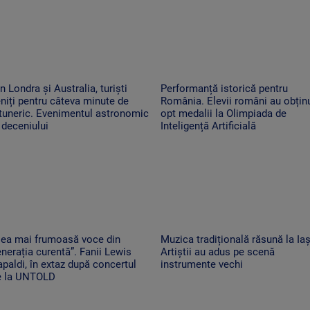
n Londra și Australia, turiști
Performanță istorică pentru
niți pentru câteva minute de
România. Elevii români au obțin
tuneric. Evenimentul astronomic
opt medalii la Olimpiada de
 deceniului
Inteligență Artificială
Cea mai frumoasă voce din
Muzica tradițională răsună la Iaș
nerația curentă”. Fanii Lewis
Artiștii au adus pe scenă
paldi, în extaz după concertul
instrumente vechi
e la UNTOLD