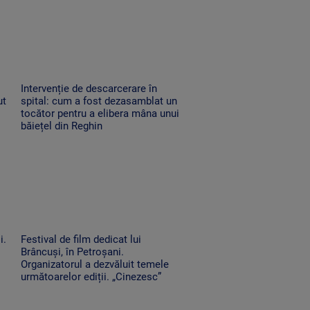
Intervenție de descarcerare în
ut
spital: cum a fost dezasamblat un
tocător pentru a elibera mâna unui
băiețel din Reghin
i.
Festival de film dedicat lui
Brâncuși, în Petroșani.
Organizatorul a dezvăluit temele
următoarelor ediții. „Cinezesc”