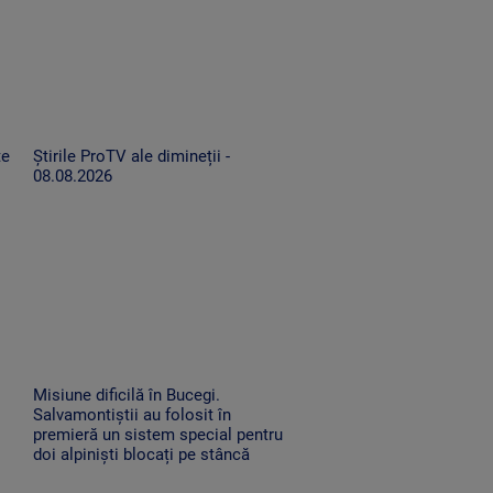
te
Știrile ProTV ale dimineții -
08.08.2026
Misiune dificilă în Bucegi.
Salvamontiștii au folosit în
premieră un sistem special pentru
doi alpiniști blocați pe stâncă