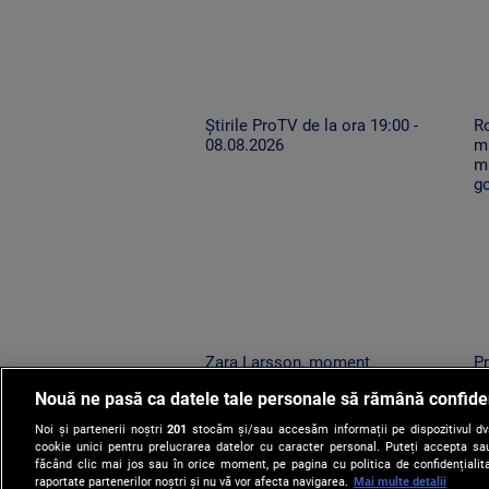
Știrile ProTV de la ora 19:00 -
Ro
08.08.2026
mu
mi
g
Zara Larsson, moment
Pr
spectaculos la UNTOLD. O fană a
în
Nouă ne pasă ca datele tale personale să rămână confide
urcat pe scenă și a dansat alături
be
de artista suedeză
co
Noi și partenerii noștri
201
stocăm și/sau accesăm informații pe dispozitivul dvs.
cookie unici pentru prelucrarea datelor cu caracter personal. Puteți accepta sau
făcând clic mai jos sau în orice moment, pe pagina cu politica de confidențialita
raportate partenerilor noștri și nu vă vor afecta navigarea.
Mai multe detalii