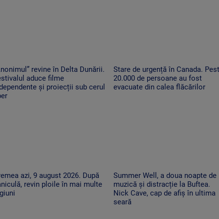
nonimul” revine în Delta Dunării.
Stare de urgență în Canada. Pes
stivalul aduce filme
20.000 de persoane au fost
dependente și proiecții sub cerul
evacuate din calea flăcărilor
ber
emea azi, 9 august 2026. După
Summer Well, a doua noapte de
niculă, revin ploile în mai multe
muzică și distracție la Buftea.
giuni
Nick Cave, cap de afiș în ultima
seară