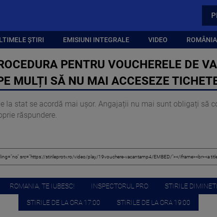
P
LTIMELE ȘTIRI
EMISIUNI INTEGRALE
VIDEO
ROMÂNIA,
ROCEDURA PENTRU VOUCHERELE DE VAC
 PE MULȚI SĂ NU MAI ACCESEZE TICHET
 la stat se acordă mai ușor. Angajații nu mai sunt obligați să co
oprie răspundere.
ROMANIA, TE IUBESC!
INSPECTORUL PRO
STIRILE DIMINETI
STIRILE DE LA ORA 17:00
STIRILE DE LA ORA 19:00