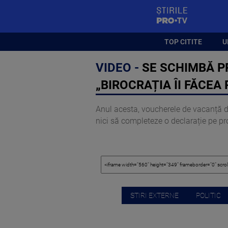
StirilePROTV
TOP CITITE
U
VIDEO -
SE SCHIMBĂ P
„BIROCRAȚIA ÎI FĂCEA
Anul acesta, voucherele de vacanță de
nici să completeze o declarație pe pr
STIRI EXTERNE
POLITIC