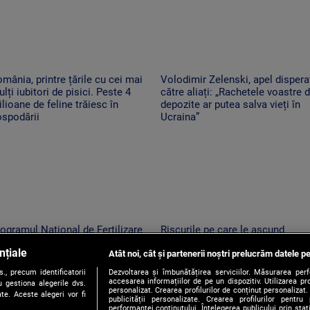
mânia, printre țările cu cei mai
Volodimir Zelenski, apel dispera
lți iubitori de pisici. Peste 4
către aliați: „Rachetele voastre d
lioane de feline trăiesc în
depozite ar putea salva vieți în
ospodării
Ucraina”
ogramul Național de Fertilizare
Riscurile pe care le ascund
 vitro revine. Câte cupluri pot
postările din vacanțe. Ce detalii
nțiale
neficia de sprijin și care sunt
Atât noi, cât și partenerii noștri prelucrăm datele pe
trebuie să apară pe social medi
ndițiile
, precum identificatorii
Dezvoltarea și îmbunătățirea serviciilor. Măsurarea per
accesarea informațiilor de pe un dispozitiv. Utilizarea pro
 gestiona alegerile dvs.
personalizat. Crearea profilurilor de conținut personalizat. 
te. Aceste alegeri vor fi
publicității personalizate. Crearea profilurilor pentru
performanței conținutului. Înțelegerea publicului prin sta