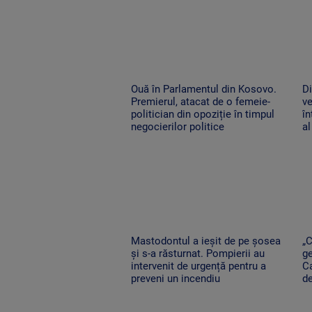
Ouă în Parlamentul din Kosovo.
Di
Premierul, atacat de o femeie-
ve
politician din opoziție în timpul
în
negocierilor politice
al
Mastodontul a ieșit de pe șosea
„
și s-a răsturnat. Pompierii au
ge
intervenit de urgență pentru a
Ca
preveni un incendiu
d