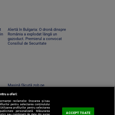
t
Alertă în Bulgaria: O dronă dinspre
in
România a explodat lângă un
gazoduct. Premierul a convocat
Consiliul de Securitate
Mașină făcută zob pe
 nu
Transfăgărășan, după ce a căzut
ntru a oferi:
a
zeci de metri printre stânci. Ce a
uitat șoferul să facă
formanței reclamelor. Stocarea și/sau
filurilor pentru selectarea conținutului
Utilizarea profilurilor pentru selectarea
 publicitate personalizată. Măsurarea
ACCEPT TOATE
tistici sau combinații de date din surse