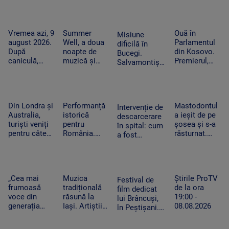
independente
au fost
și proiecții
evacuate din
sub cerul
calea
Vremea azi, 9
Summer
Ouă în
Misiune
liber
flăcărilor
august 2026.
Well, a doua
Parlamentul
dificilă în
După
noapte de
din Kosovo.
Bucegi.
caniculă,
muzică și
Premierul,
Salvamontiștii
revin ploile în
distracție la
atacat de o
au folosit în
mai multe
Buftea. Nick
femeie-
premieră un
regiuni
Cave, cap de
politician din
sistem
afiș în ultima
opoziție în
special pentru
Din Londra și
Performanță
Mastodontul
seară
timpul
Intervenție de
doi alpiniști
Australia,
istorică
a ieșit de pe
negocierilor
descarcerare
blocați pe
turiști veniți
pentru
șosea și s-a
politice
în spital: cum
stâncă
pentru câteva
România.
răsturnat.
a fost
minute de
Elevii români
Pompierii au
dezasamblat
întuneric.
au obținut
intervenit de
un tocător
Evenimentul
opt medalii
urgență
pentru a
astronomic
la Olimpiada
pentru a
elibera mâna
„Cea mai
Muzica
Știrile ProTV
al deceniului
de Inteligență
preveni un
Festival de
unui băiețel
frumoasă
tradițională
de la ora
Artificială
incendiu
film dedicat
din Reghin
voce din
răsună la
19:00 -
lui Brâncuși,
generația
Iași. Artiștii
08.08.2026
în Peștișani.
curentă”.
au adus pe
Organizatorul
Fanii Lewis
scenă
a dezvăluit