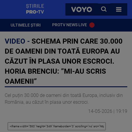
StirilePROTV
CAUTA
VOYO
TOATE 
PROTV NEWS LIVE
ULTIMELE ȘTIRI
VIDEO -
SCHEMA PRIN CARE 30.000
DE OAMENI DIN TOATĂ EUROPA AU
CĂZUT ÎN PLASA UNOR ESCROCI.
HORIA BRENCIU: ”MI-AU SCRIS
OAMENII”
Cel puțin 30.000 de oameni din toată Europa, inclusiv din
România, au căzut în plasa unor escroci.
14-05-2026 | 19:19