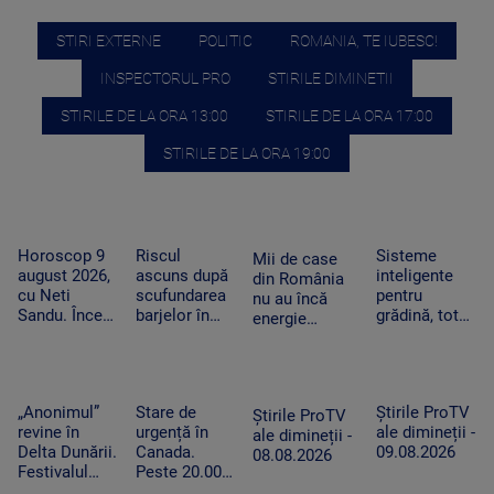
STIRI EXTERNE
POLITIC
ROMANIA, TE IUBESC!
INSPECTORUL PRO
STIRILE DIMINETII
STIRILE DE LA ORA 13:00
STIRILE DE LA ORA 17:00
STIRILE DE LA ORA 19:00
Horoscop 9
Riscul
Sisteme
Mii de case
august 2026,
ascuns după
inteligente
din România
cu Neti
scufundarea
pentru
nu au încă
Sandu. Încep
barjelor în
grădină, tot
energie
să vină bani
Dunăre. Ce
mai căutate
electrică.
în cont
au constatat
pe fondul
Cum ajung
specialiștii în
secetei. Cât
panourile
timpul
costă și cum
fotovoltaice
„Anonimul”
Stare de
Știrile ProTV
operațiunii
funcționează
Știrile ProTV
în cătunele
revine în
urgență în
ale dimineții -
de la
ale dimineții -
izolate
Delta Dunării.
Canada.
09.08.2026
Cernavodă
08.08.2026
Festivalul
Peste 20.000
aduce filme
de persoane