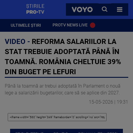
StirilePROTV
CAUTA
VOYO
TOATE 
PROTV NEWS LIVE
ULTIMELE ȘTIRI
VIDEO -
REFORMA SALARIILOR LA
STAT TREBUIE ADOPTATĂ PÂNĂ ÎN
TOAMNĂ. ROMÂNIA CHELTUIE 39%
DIN BUGET PE LEFURI
Până la toamnă ar trebui adoptată în Parlament o nouă
lege a salarizării bugetarilor, care să se aplice din 2027.
15-05-2026 | 19:31