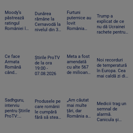
extaz la
după
Summer
caniculă.
Well. „100
„Oamenii au
Moody’s
Furtuni
Dunărea
Trump a
din 10”
încercat să
păstrează
puternice au
rămâne la
explicat de ce
pentru
se ascundă”
ratingul
lovit
Cernavodă la
nu dă Ucrainei
artistul
României în
România
nivelul din 3
rachete pentru
american
categoria
după
august. În
Patriot: Nici
„recomandat
caniculă.
Ungaria,
Pentagonul nu
investiţiilor”,
Pagube după
debitul a
mai are foarte
cu
un Cod roşu
crescut cu 6
multe
perspectiva
de ploi
Ce face
Meta a fost
centimetri în
Știrile ProTV
Noi recorduri
negativă
torenţiale
Armata
amendată
ultimele 3
de la ora
de temperatură
Română
cu alte 567
zile la Paks
19:00 -
în Europa. Cea
când
de milioane
07.08.2026
mai caldă zi din
detectează
de dolari în
istoria
drone la
SUA.
Slovaciei. În
graniță.
Compania a
Italia au fost 48
Piloții de F-
fost
de grade
16 au 15
descrisă ca
Sadhguru,
„Am căutat
Produsele pe
Celsius
Medicii trag un
minute să
o „pacoste
interviu
mai multe
care românii
semnal de
decoleze
publică"
pentru Știrile
țări, dar
le cumpără
alarmă.
ProTV:
România a
fără să stea
Canicula și
„Mulți
câștigat”. De
pe gânduri în
frigul brusc pot
oameni pur
ce a ales un
acest
agrava bolile
și simplu nu
tânăr sirian