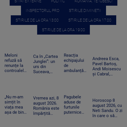
STIRI EXTERNE
POLITIC
ROMANIA, TE IUBESC!
INSPECTORUL PRO
STIRILE DIMINETII
STIRILE DE LA ORA 13:00
STIRILE DE LA ORA 17:00
STIRILE DE LA ORA 19:00
Meloni
Reacția
Ca în „Cartea
Andreea Esca,
refuză să
echipajului
Junglei”: un
Pavel Bartoș,
renunțe la
de
urs din
Andi Moisescu
controalele
ambulanță
Suceava,
și Cabral,
la frontieră
din Bacău
surprins în
surpriza PRO
după valul
acuzat că a
timp ce se
TV pe scena
de migranți
oprit la piață
scarpină de
UNTOLD. „Ne
din Ceuta.
în plină
copac,
vedem în
Spania
misiune.
„Nu m-am
Pagubele
precum
Vremea azi, 8
toamnă!”
Horoscop 8
ripostează
Pacient era
simțit în
aduse de
adevăratul
august 2026.
august 2026, cu
cu măsuri
un copil de
viața mea
furtunile
Baloo
România este
Neti Sandu. O zi
similare
nici 2 ani
așa de bine”
puternice
împărțită
în care o să
– fanii Two
care au lovit
între caniculă
cheltuim cu
Feet, în
România
și furtună
măsură banii