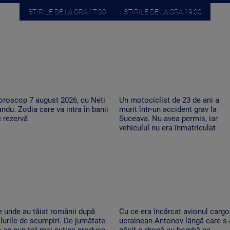
STIRILE DE LA ORA 17:00
STIRILE DE LA ORA 19:00
oroscop 7 august 2026, cu Neti
Un motociclist de 23 de ani a
ndu. Zodia care va intra în banii
murit într-un accident grav la
 rezervă
Suceava. Nu avea permis, iar
vehiculul nu era înmatriculat
 unde au tăiat românii după
Cu ce era încărcat avionul cargo
lurile de scumpiri. De jumătate
ucrainean Antonov lângă care s-
 an pun tot mai puține produse
găsit o dronă cu bombă pe