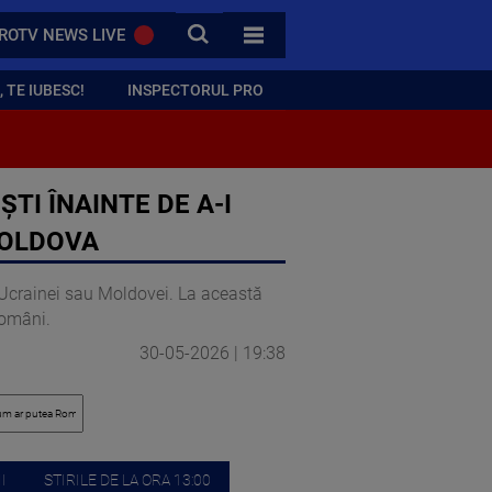
CAUTA
ROTV NEWS LIVE
TOATE CATEGORIILE
 TE IUBESC!
INSPECTORUL PRO
I ÎNAINTE DE A-I
MOLDOVA
l Ucrainei sau Moldovei. La această
români.
30-05-2026 | 19:38
I
STIRILE DE LA ORA 13:00