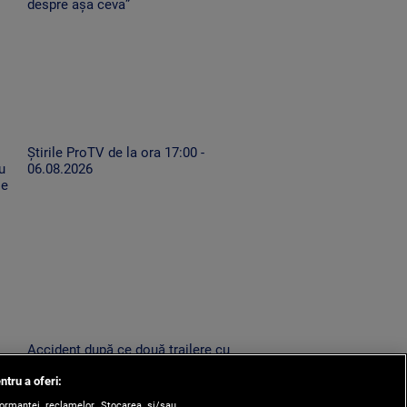
despre așa ceva”
Știrile ProTV de la ora 17:00 -
u
06.08.2026
se
Accident după ce două trailere cu
mașini au oprit pe drumul expres.
ntru a oferi:
Un TIR condus de un șofer neatent
le-a lovit
formanței reclamelor. Stocarea și/sau