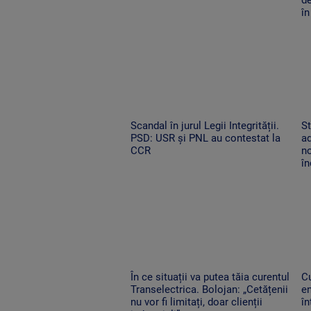
în
Scandal în jurul Legii Integrității.
St
PSD: USR și PNL au contestat la
ad
CCR
no
î
În ce situații va putea tăia curentul
C
Transelectrica. Bolojan: „Cetățenii
en
nu vor fi limitați, doar clienții
î