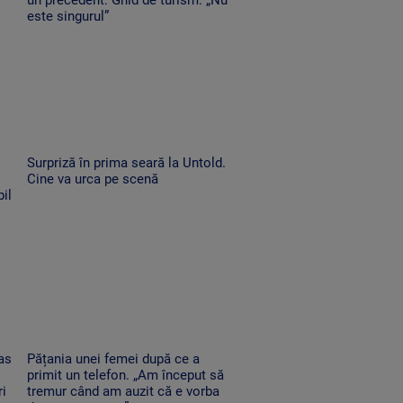
este singurul”
Surpriză în prima seară la Untold.
Cine va urca pe scenă
il
as
Pățania unei femei după ce a
primit un telefon. „Am început să
ri
tremur când am auzit că e vorba