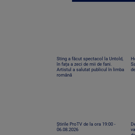
Sting a făcut spectacol la Untold,
H
în fața a zeci de mii de fani.
Sa
Artistul a salutat publicul în limba
de
română
Știrile ProTV de la ora 19:00 -
De
06.08.2026
va
de