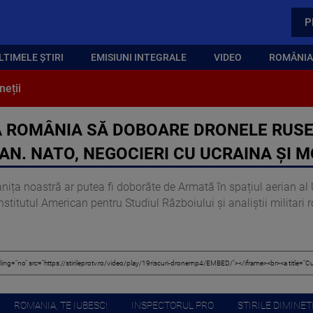
P
LTIMELE ȘTIRI
EMISIUNI INTEGRALE
VIDEO
ROMÂNIA,
neții
 ROMÂNIA SĂ DOBOARE DRONELE RUSEȘT
IAN. NATO, NEGOCIERI CU UCRAINA ȘI 
anița noastră ar putea fi doborâte de Armată în spațiul aerian a
Institutul American pentru Studiul Războiului și analiștii militari 
ROMANIA, TE IUBESC!
INSPECTORUL PRO
STIRILE DIMINETI