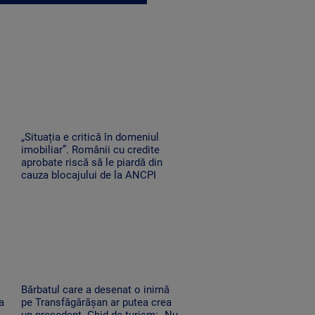
„Situația e critică în domeniul
imobiliar”. Românii cu credite
aprobate riscă să le piardă din
cauza blocajului de la ANCPI
Bărbatul care a desenat o inimă
a
pe Transfăgărășan ar putea crea
un precedent. Ghid de turism: „Nu