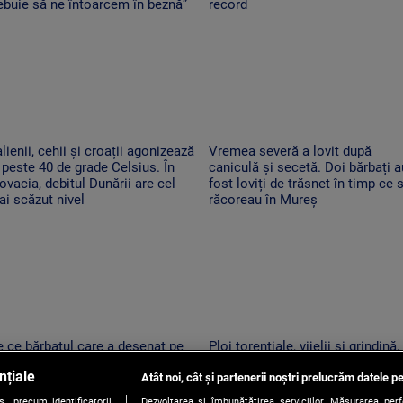
ebuie să ne întoarcem în beznă”
record
alienii, cehii și croații agonizează
Vremea severă a lovit după
 peste 40 de grade Celsius. În
caniculă și secetă. Doi bărbați a
ovacia, debitul Dunării are cel
fost loviți de trăsnet în timp ce 
i scăzut nivel
răcoreau în Mureș
 ce bărbatul care a desenat pe
Ploi torențiale, vijelii și grindină,
ânca de pe Transfăgărășan ar
după o nouă zi de foc. Zonele în
nțiale
tea fi primul amendat în Argeș
Atât noi, cât și partenerii noștri prelucrăm datele pe
care se schimbă vremea
ntru acest lucru
, precum identificatorii
Dezvoltarea și îmbunătățirea serviciilor. Măsurarea per