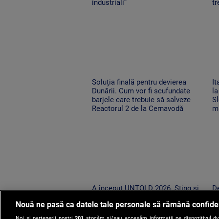
industriali”
tr
Soluția finală pentru devierea
It
Dunării. Cum vor fi scufundate
la
barjele care trebuie să salveze
Sl
Reactorul 2 de la Cernavodă
ma
A început UNTOLD 2026. Sting și
De
peste 200 de artiști urcă pe cele
st
Nouă ne pasă ca datele tale personale să rămână confide
nouă scene din Cluj-Napoca
pu
pe
Noi și partenerii noștri
201
stocăm și/sau accesăm informații pe dispozitivul dvs.