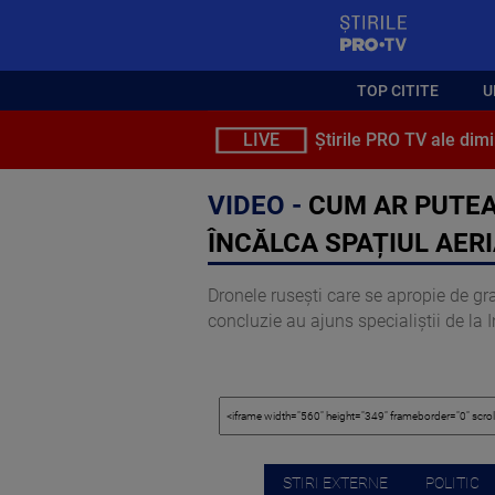
StirilePROTV
TOP CITITE
U
LIVE
Știrile PRO TV ale dimi
VIDEO -
CUM AR PUTEA
ÎNCĂLCA SPAȚIUL AER
Dronele rusești care se apropie de gr
concluzie au ajuns specialiștii de la 
STIRI EXTERNE
POLITIC