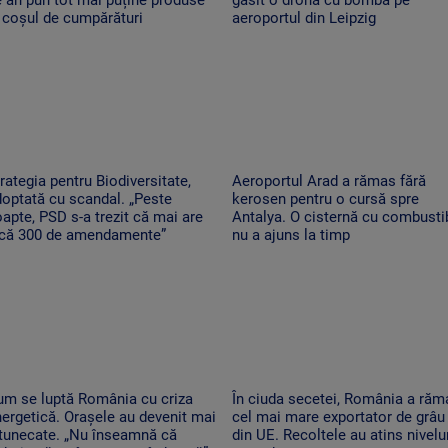
 coșul de cumpărături
aeroportul din Leipzig
rategia pentru Biodiversitate,
Aeroportul Arad a rămas fără
optată cu scandal. „Peste
kerosen pentru o cursă spre
apte, PSD s-a trezit că mai are
Antalya. O cisternă cu combustib
ncă 300 de amendamente”
nu a ajuns la timp
um se luptă România cu criza
În ciuda secetei, România a răm
ergetică. Orașele au devenit mai
cel mai mare exportator de grâu
ntunecate. „Nu înseamnă că
din UE. Recoltele au atins nivelu