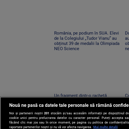
România, pe podium în SUA. Elevi
Do
de la Colegiului „Tudor Vianu” au
au
obținut 39 de medalii la Olimpiada
ob
NEO Science
n
Un fragment dintr-o rachetă
C
Falcon 9 s-a izbit de Lună. Ce au
ca
Nouă ne pasă ca datele tale personale să rămână confide
descoperit oamenii de știință
p
după impact
p
Noi și partenerii noștri
201
stocăm și/sau accesăm informații pe dispozitivul dvs.
cookie unici pentru prelucrarea datelor cu caracter personal. Puteți accepta sau
făcând clic mai jos sau în orice moment, pe pagina cu politica de confidențialita
raportate partenerilor noștri și nu vă vor afecta navigarea.
Mai multe detalii