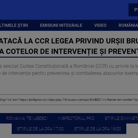
P
LTIMELE ȘTIRI
EMISIUNI INTEGRALE
VIDEO
ROMÂNIA,
TACĂ LA CCR LEGEA PRIVIND URȘII BR
COTELOR DE INTERVENȚIE ȘI PREVEN
a sesizat Curtea Constituțională a României (CCR) cu privire la
de intervenție pentru prevenirea și combaterea atacurilor exemp
ROMANIA, TE IUBESC!
INSPECTORUL PRO
STIRILE DIMINETI
STIRILE DE LA ORA 17:00
STIRILE DE LA ORA 19:00