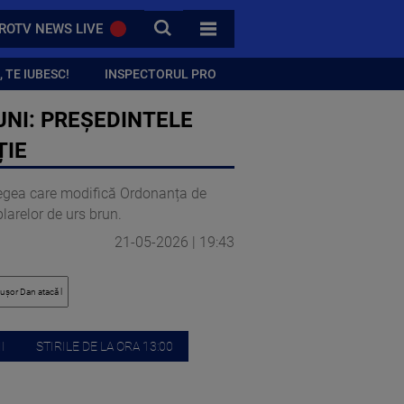
CAUTA
ROTV NEWS LIVE
TOATE CATEGORIILE
 TE IUBESC!
INSPECTORUL PRO
UNI: PREȘEDINTELE
ȚIE
 legea care modifică Ordonanța de
larelor de urs brun.
21-05-2026 | 19:43
I
STIRILE DE LA ORA 13:00