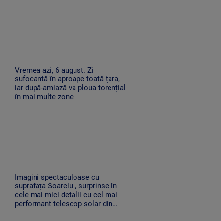
Vremea azi, 6 august. Zi
sufocantă în aproape toată țara,
iar după-amiază va ploua torențial
în mai multe zone
a
Imagini spectaculoase cu
suprafața Soarelui, surprinse în
cele mai mici detalii cu cel mai
performant telescop solar din
lume