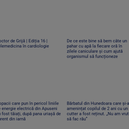
ctor de Grijă | Ediția 16 |
De ce este bine să bem câte un
lemedicina în cardiologie
pahar cu apă la fiecare oră în
zilele caniculare și cum ajută
organismul să funcționeze
pacii care pun în pericol liniile
Bărbatul din Hunedoara care și-
 energie electrică din Apuseni
amenințat copilul de 2 ani cu un
 fost tăiați, după pana uriașă de
cutter a fost reținut. „Nu am vrut
rent din iarnă
să fac rău”