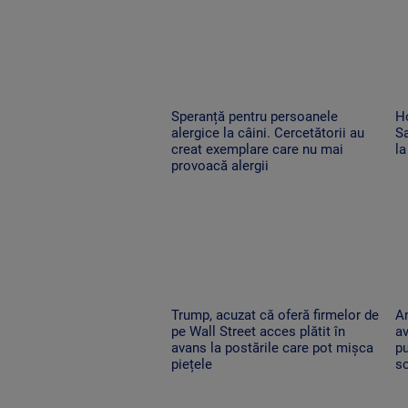
Speranță pentru persoanele
H
alergice la câini. Cercetătorii au
Sa
creat exemplare care nu mai
la
provoacă alergii
Trump, acuzat că oferă firmelor de
An
pe Wall Street acces plătit în
av
avans la postările care pot mișca
p
piețele
sc