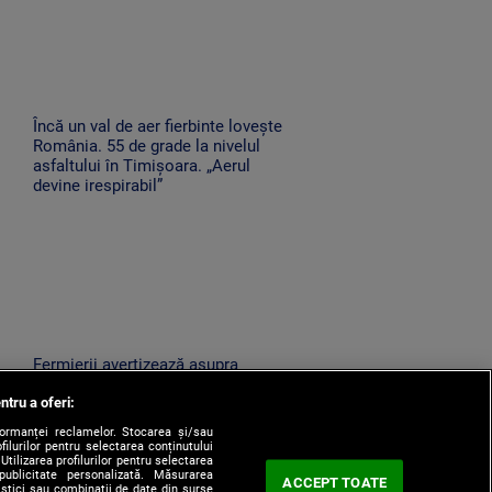
Încă un val de aer fierbinte lovește
România. 55 de grade la nivelul
asfaltului în Timișoara. „Aerul
devine irespirabil”
Fermierii avertizează asupra
i
scumpirilor și lipsei unor produse
ntru a oferi:
din cauza secetei. „Avem deja de
achitat facturi uriașe”
formanței reclamelor. Stocarea și/sau
filurilor pentru selectarea conținutului
Utilizarea profilurilor pentru selectarea
 publicitate personalizată. Măsurarea
ACCEPT TOATE
tistici sau combinații de date din surse