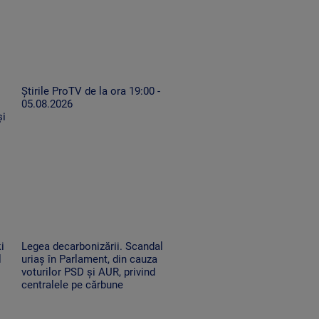
Știrile ProTV de la ora 19:00 -
05.08.2026
și
i
Legea decarbonizării. Scandal
l
uriaș în Parlament, din cauza
voturilor PSD și AUR, privind
centralele pe cărbune