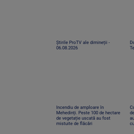
Știrile ProTV ale dimineții -
Do
06.08.2026
Te
Incendiu de amploare în
Co
Mehedinți. Peste 100 de hectare
de
de vegetație uscată au fost
au
mistuite de flăcări
cu