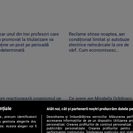
ar unul din trei profesori care
Reclame stinse noaptea, aer
 promovat la titularizare va
condiționat limitat și autobuze
ține un post pe perioadă
electrice neîncărcate la ore de
edeterminată
vârf. Cum economisesc
magazinele
um reacționează organismul pe
Ce avere are Mirabela Grădinaru,
niculă. Temperatura resimțită
partenera președintelui. Câți ban
nțiale
oate depăși 50 de grade. Cum ne
Atât noi, cât și partenerii noștri prelucrăm datele pe
a încasat anul trecut
rotejăm
, precum identificatorii
Dezvoltarea și îmbunătățirea serviciilor. Măsurarea per
accesarea informațiilor de pe un dispozitiv. Utilizarea pro
 gestiona alegerile dvs.
personalizat. Crearea profilurilor de conținut personalizat. 
te. Aceste alegeri vor fi
publicității personalizate. Crearea profilurilor pentru
performanței conținutului. Înțelegerea publicului prin sta