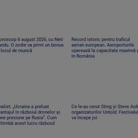
oroscop 6 august 2026, cu Neti
Record istoric pentru traficul
ndu. O zodie va primi un bonus
aerian european. Aeroporturile
 locul de muncă
operează la capacitate maximă 
în România
alist: „Ucraina a preluat
Ce le-au cerut Sting și Steve Aok
antajul în războiul dronelor și
organizatorilor Untold. Festivalu
une presiune pe Rusia”. Cum
va începe joi
himbă acest lucru războiul