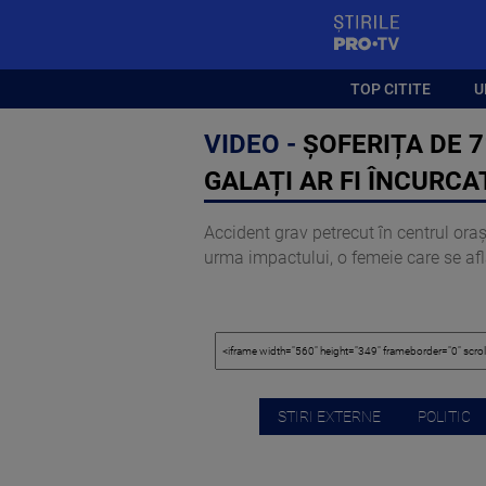
StirilePROTV
TOP CITITE
U
VIDEO -
ȘOFERIȚA DE 7
GALAȚI AR FI ÎNCURCA
Accident grav petrecut în centrul oraș
urma impactului, o femeie care se afla 
STIRI EXTERNE
POLITIC