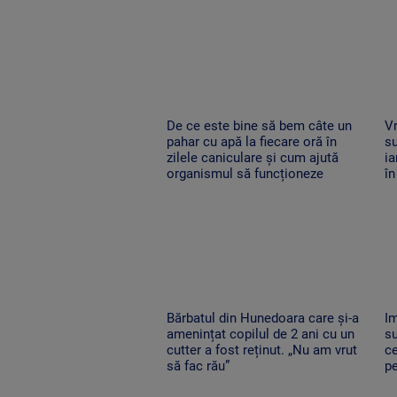
De ce este bine să bem câte un
Vr
pahar cu apă la fiecare oră în
su
zilele caniculare și cum ajută
ia
organismul să funcționeze
în
Bărbatul din Hunedoara care și-a
I
amenințat copilul de 2 ani cu un
su
cutter a fost reținut. „Nu am vrut
ce
să fac rău”
pe
l