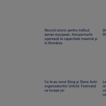
Record istoric pentru traficul
Șt
aerian european. Aeroporturile
0
operează la capacitate maximă și
în România
Ce le-au cerut Sting și Steve Aoki
Le
organizatorilor Untold. Festivalul
ur
va începe joi
vo
ce