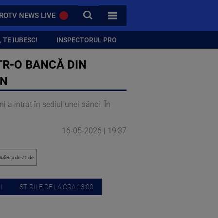
CAUTA
ROTV NEWS LIVE
TOATE CATEGORIILE
 TE IUBESC!
INSPECTORUL PRO
TR-O BANCĂ DIN
IN
 a intrat în sediul unei bănci. În
16-05-2026 | 19:37
I
STIRILE DE LA ORA 13:00