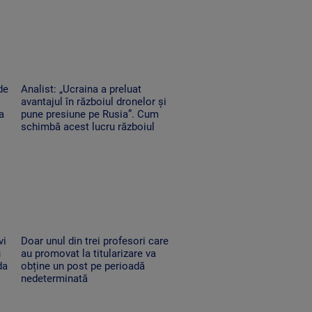
de
Analist: „Ucraina a preluat
avantajul în războiul dronelor și
a
pune presiune pe Rusia”. Cum
schimbă acest lucru războiul
vi
Doar unul din trei profesori care
u
au promovat la titularizare va
da
obține un post pe perioadă
nedeterminată