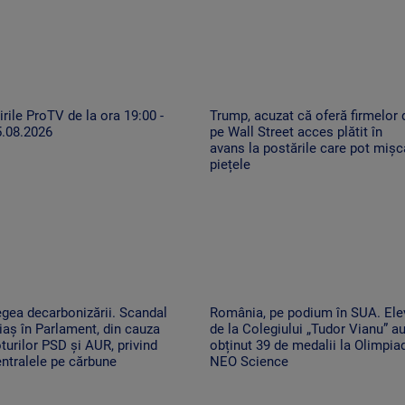
irile ProTV de la ora 19:00 -
Trump, acuzat că oferă firmelor 
5.08.2026
pe Wall Street acces plătit în
avans la postările care pot mișc
piețele
gea decarbonizării. Scandal
România, pe podium în SUA. Ele
iaș în Parlament, din cauza
de la Colegiului „Tudor Vianu” a
turilor PSD și AUR, privind
obținut 39 de medalii la Olimpia
ntralele pe cărbune
NEO Science