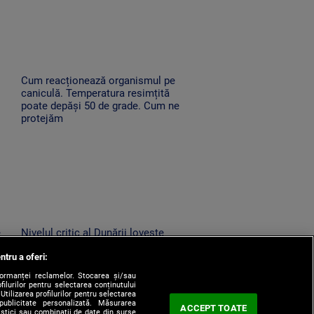
Cum reacționează organismul pe
caniculă. Temperatura resimțită
poate depăși 50 de grade. Cum ne
protejăm
e
Nivelul critic al Dunării lovește
transportul de mărfuri. Ce
ntru a oferi:
ne
înseamnă prăbușirea traficului
fluvial pentru economie
formanței reclamelor. Stocarea și/sau
filurilor pentru selectarea conținutului
Utilizarea profilurilor pentru selectarea
 publicitate personalizată. Măsurarea
ACCEPT TOATE
tistici sau combinații de date din surse