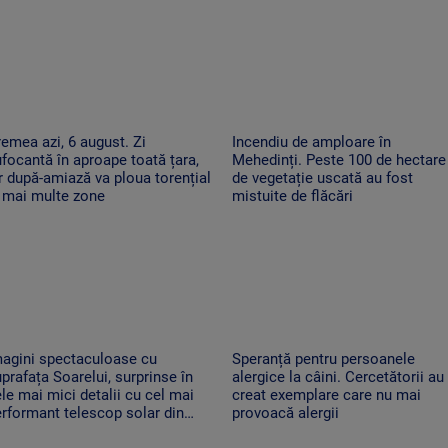
emea azi, 6 august. Zi
Incendiu de amploare în
focantă în aproape toată țara,
Mehedinți. Peste 100 de hectare
r după-amiază va ploua torențial
de vegetație uscată au fost
 mai multe zone
mistuite de flăcări
magini spectaculoase cu
Speranță pentru persoanele
prafața Soarelui, surprinse în
alergice la câini. Cercetătorii au
le mai mici detalii cu cel mai
creat exemplare care nu mai
rformant telescop solar din
provoacă alergii
ume