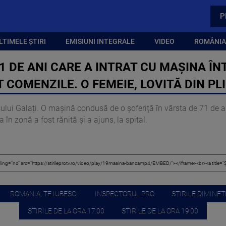
P
LTIMELE ȘTIRI
EMISIUNI INTEGRALE
VIDEO
ROMÂNIA,
1 DE ANI CARE A INTRAT CU MAȘINA ÎN
T COMENZILE. O FEMEIE, LOVITĂ DIN PL
ului Galați. O mașină condusă de o șoferiță în vârsta de 71 de ani
în zonă a fost rănită și a ajuns, la spital.
ROMANIA, TE IUBESC!
INSPECTORUL PRO
STIRILE DIMINETI
STIRILE DE LA ORA 17:00
STIRILE DE LA ORA 19:00