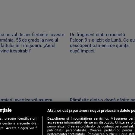
că un val de aer fierbinte lovește
Un fragment dintr-o rachetă
mânia. 55 de grade la nivelul
Falcon 9 s-a izbit de Lună. Ce au
faltului în Timișoara. „Aerul
descoperit oamenii de știință
vine irespirabil”
după impact
rmierii avertizează asupra
Rămășițe dintr-o dronă găsite p
umpirilor și lipsei unor produse
plaja din Mamaia. Ce i-a convins
nțiale
n cauza secetei. „Avem deja de
Atât noi, cât și partenerii noștri prelucrăm datele pe
pe turiștii care au văzut-o să su
hitat facturi uriașe”
la 112
, precum identificatorii
Dezvoltarea și îmbunătățirea serviciilor. Măsurarea per
accesarea informațiilor de pe un dispozitiv. Utilizarea pro
 gestiona alegerile dvs.
personalizat. Crearea profilurilor de conținut personalizat. 
te. Aceste alegeri vor fi
publicității personalizate. Crearea profilurilor pentru
performanței conținutului. Înțelegerea publicului prin sta