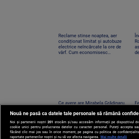
Reclame stinse noaptea, aer
În
condiționat limitat și autobuze
Ro
electrice neîncărcate la ore de
as
vârf. Cum economisesc
de
magazinele
Ce avere are Mirabela Grădinaru,
Fe
partenera președintelui. Câți bani
sc
Nouă ne pasă ca datele tale personale să rămână confide
a încasat anul trecut
di
ac
Noi și partenerii noștri
201
stocăm și/sau accesăm informații pe dispozitivul dvs.
cookie unici pentru prelucrarea datelor cu caracter personal. Puteți accepta sau
făcând clic mai jos sau în orice moment, pe pagina cu politica de confidențialita
raportate partenerilor noștri și nu vă vor afecta navigarea.
Mai multe detalii