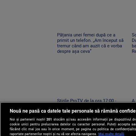
Pățania unei femei după ce a
So
primit un telefon. „Am început să
Du
tremur când am auzit că e vorba
ba
despre așa ceva”
Re
Știrile ProTV de la ora 17:00 -
A
06.08.2026
pe
Nouă ne pasă ca datele tale personale să rămână confide
n
Noi și partenerii noștri
201
stocăm și/sau accesăm informații pe dispozitivul dvs.
cookie unici pentru prelucrarea datelor cu caracter personal. Puteți accepta sau
făcând clic mai jos sau în orice moment, pe pagina cu politica de confidențialita
raportate partenerilor noștri și nu vă vor afecta navigarea.
Mai multe detalii