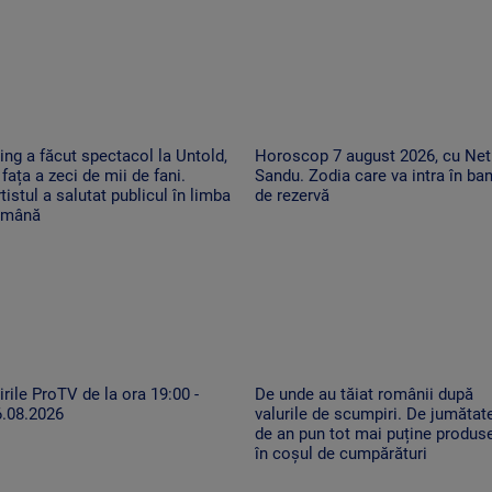
ing a făcut spectacol la Untold,
Horoscop 7 august 2026, cu Net
 fața a zeci de mii de fani.
Sandu. Zodia care va intra în ban
tistul a salutat publicul în limba
de rezervă
omână
irile ProTV de la ora 19:00 -
De unde au tăiat românii după
6.08.2026
valurile de scumpiri. De jumătat
de an pun tot mai puține produs
în coșul de cumpărături