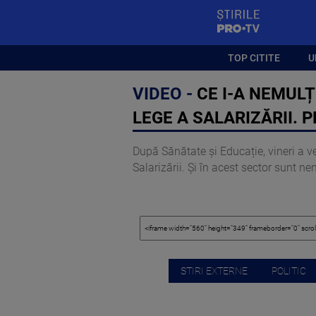
StirilePROTV
TOP CITITE
U
VIDEO -
CE I-A NEMULȚ
LEGE A SALARIZĂRII. 
După Sănătate și Educație, vineri a ve
Salarizării. Și în acest sector sunt n
STIRI EXTERNE
POLITIC