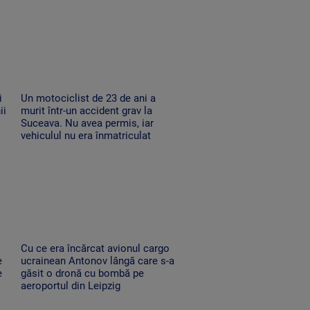
i
Un motociclist de 23 de ani a
ii
murit într-un accident grav la
Suceava. Nu avea permis, iar
vehiculul nu era înmatriculat
Cu ce era încărcat avionul cargo
e
ucrainean Antonov lângă care s-a
e
găsit o dronă cu bombă pe
aeroportul din Leipzig