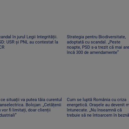
andal în jurul Legii Integrității.
Strategia pentru Biodiversitate,
D: USR și PNL au contestat la
adoptată cu scandal. „Peste
CR
noapte, PSD s-a trezit că mai ar
încă 300 de amendamente”
 ce situații va putea tăia curentul
Cum se luptă România cu criza
anselectrica. Bolojan: „Cetățenii
energetică. Orașele au devenit 
 vor fi limitați, doar clienții
întunecate. „Nu înseamnă că
dustriali”
trebuie să ne întoarcem în beznă