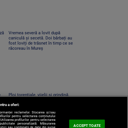
ază
Vremea severă a lovit după
caniculă și secetă. Doi bărbați au
fost loviți de trăsnet în timp ce se
răcoreau în Mureș
e
Ploi torențiale, vijelii și grindină,
după o nouă zi de foc. Zonele în
ntru a oferi:
care se schimbă vremea
formanței reclamelor. Stocarea și/sau
filurilor pentru selectarea conținutului
Utilizarea profilurilor pentru selectarea
 publicitate personalizată. Măsurarea
ACCEPT TOATE
tistici sau combinații de date din surse