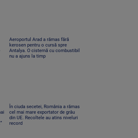
Aeroportul Arad a rămas fără
kerosen pentru o cursă spre
e
Antalya. O cisternă cu combustibil
nu a ajuns la timp
În ciuda secetei, România a rămas
mai
cel mai mare exportator de grâu
din UE. Recoltele au atins niveluri
”
record