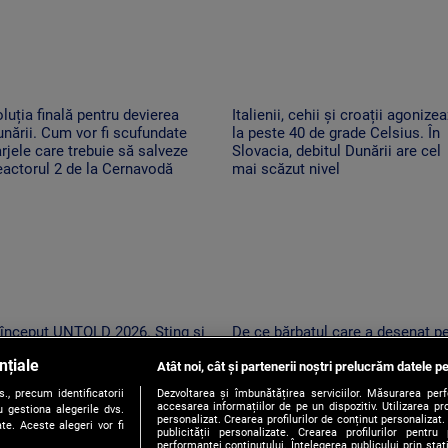
luția finală pentru devierea
Italienii, cehii și croații agonize
nării. Cum vor fi scufundate
la peste 40 de grade Celsius. În
rjele care trebuie să salveze
Slovacia, debitul Dunării are cel
actorul 2 de la Cernavodă
mai scăzut nivel
 început UNTOLD 2026. Sting și
De ce bărbatul care a desenat p
ste 200 de artiști urcă pe cele
stânca de pe Transfăgărășan ar
nțiale
ouă scene din Cluj-Napoca
Atât noi, cât și partenerii noștri prelucrăm datele pe
putea fi primul amendat în Argeș
pentru acest lucru
, precum identificatorii
Dezvoltarea și îmbunătățirea serviciilor. Măsurarea per
accesarea informațiilor de pe un dispozitiv. Utilizarea pro
 gestiona alegerile dvs.
personalizat. Crearea profilurilor de conținut personalizat. 
te. Aceste alegeri vor fi
publicității personalizate. Crearea profilurilor pentru
performanței conținutului. Înțelegerea publicului prin sta