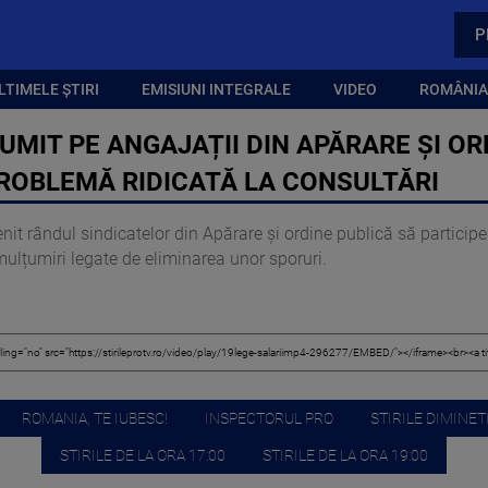
P
LTIMELE ȘTIRI
EMISIUNI INTEGRALE
VIDEO
ROMÂNIA,
UMIT PE ANGAJAȚII DIN APĂRARE ȘI O
PROBLEMĂ RIDICATĂ LA CONSULTĂRI
nit rândul sindicatelor din Apărare și ordine publică să particip
emulțumiri legate de eliminarea unor sporuri.
ROMANIA, TE IUBESC!
INSPECTORUL PRO
STIRILE DIMINETI
STIRILE DE LA ORA 17:00
STIRILE DE LA ORA 19:00