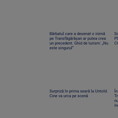
Bărbatul care a desenat o inimă
Sc
pe Transfăgărășan ar putea crea
PS
un precedent. Ghid de turism: „Nu
C
este singurul”
Surpriză în prima seară la Untold.
În
Cine va urca pe scenă
Tr
nu
in