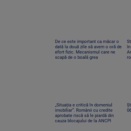
De ce este important ca măcar o
St
dată la două zile să avem o oră de
în
efort fizic. Mecanismul care ne
Ar
scapă de o boală grea
r
„Situația e critică în domeniul
Șt
imobiliar”. Românii cu credite
0
aprobate riscă să le piardă din
cauza blocajului de la ANCPI