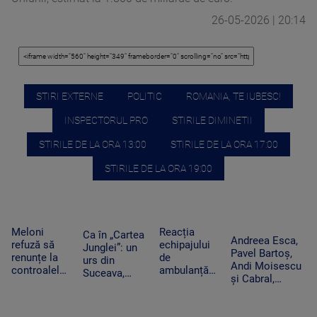
26-05-2026 | 20:14
STIRI EXTERNE
POLITIC
ROMANIA, TE IUBESC!
INSPECTORUL PRO
STIRILE DIMINETII
STIRILE DE LA ORA 13:00
STIRILE DE LA ORA 17:00
STIRILE DE LA ORA 19:00
Meloni
Reacția
Ca în „Cartea
Andreea Esca,
refuză să
echipajului
Junglei”: un
Pavel Bartoș,
renunțe la
de
urs din
Andi Moisescu
controalele
ambulanță
Suceava,
și Cabral,
la frontieră
din Bacău
surprins în
surpriza PRO
după valul
acuzat că a
timp ce se
TV pe scena
de migranți
oprit la piață
scarpină de
UNTOLD. „Ne