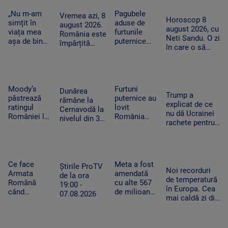
din Ceuta.
în plină
copac,
vedem în
Spania
misiune.
„Nu m-am
Pagubele
precum
Vremea azi, 8
toamnă!”
Horoscop 8
ripostează
Pacient era
simțit în
aduse de
adevăratul
august 2026.
august 2026, cu
cu măsuri
un copil de
viața mea
furtunile
Baloo
România este
Neti Sandu. O zi
similare
nici 2 ani
așa de bine”
puternice
împărțită
în care o să
– fanii Two
care au lovit
între caniculă
cheltuim cu
Feet, în
România
și furtună
măsură banii
extaz la
după
Summer
caniculă.
Well. „100
„Oamenii au
Moody’s
Furtuni
Dunărea
Trump a
din 10”
încercat să
păstrează
puternice au
rămâne la
explicat de ce
pentru
se ascundă”
ratingul
lovit
Cernavodă la
nu dă Ucrainei
artistul
României în
România
nivelul din 3
rachete pentru
american
categoria
după
august. În
Patriot: Nici
„recomandat
caniculă.
Ungaria,
Pentagonul nu
investiţiilor”,
Pagube după
debitul a
mai are foarte
cu
un Cod roşu
crescut cu 6
multe
perspectiva
de ploi
Ce face
Meta a fost
centimetri în
Știrile ProTV
Noi recorduri
negativă
torenţiale
Armata
amendată
ultimele 3
de la ora
de temperatură
Română
cu alte 567
zile la Paks
19:00 -
în Europa. Cea
când
de milioane
07.08.2026
mai caldă zi din
detectează
de dolari în
istoria
drone la
SUA.
Slovaciei. În
graniță.
Compania a
Italia au fost 48