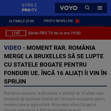
StirilePROTV
CAUTA
VOYO
TOATE 
PROTV NEWS LIVE
ULTIMELE ȘTIRI
LIVE
Știrile PRO TV de la ora 19:00
VIDEO -
MOMENT RAR. ROMÂNIA
MERGE LA BRUXELLES SĂ SE LUPTE
CU STATELE BOGATE PENTRU
FONDURI UE. ÎNCĂ 16 ALIAȚI ÎI VIN ÎN
SPRIJIN
România conduce, la Bruxelles, o alianță de 16 state care
încearcă să blocheze tăierile din fondurile europene pentru
modernizare și agricultură. Miza este viitorul buget al
Uniunii, estimat la 1.800 de miliarde de euro.