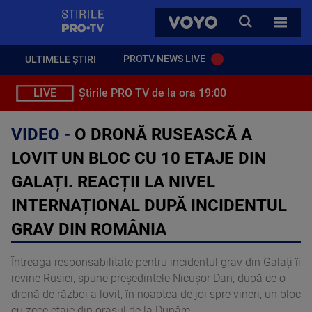
StirilePROTV
CAUTA
VOYO
TOATE 
PROTV NEWS LIVE
ULTIMELE ȘTIRI
LIVE
Știrile PRO TV de la ora 19:00
VIDEO -
O DRONĂ RUSEASCĂ A
LOVIT UN BLOC CU 10 ETAJE DIN
GALAȚI. REACȚII LA NIVEL
INTERNAȚIONAL DUPĂ INCIDENTUL
GRAV DIN ROMÂNIA
Întreaga responsabilitate pentru incidentul grav din Galați îi
revine Rusiei, spune președintele Nicușor Dan, după ce o
dronă de război a lovit, în noaptea de joi spre vineri, un bloc
cu zece etaje din orașul de la Dunăre.