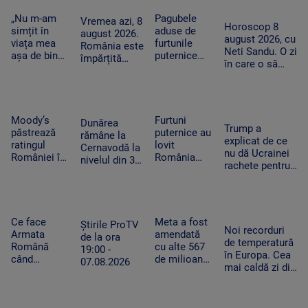
din Ceuta.
în plină
copac,
vedem în
Spania
misiune.
„Nu m-am
Pagubele
precum
Vremea azi, 8
toamnă!”
Horoscop 8
ripostează
Pacient era
simțit în
aduse de
adevăratul
august 2026.
august 2026, cu
cu măsuri
un copil de
viața mea
furtunile
Baloo
România este
Neti Sandu. O zi
similare
nici 2 ani
așa de bine”
puternice
împărțită
în care o să
– fanii Two
care au lovit
între caniculă
cheltuim cu
Feet, în
România
și furtună
măsură banii
extaz la
după
Summer
caniculă.
Well. „100
„Oamenii au
Moody’s
Furtuni
Dunărea
Trump a
din 10”
încercat să
păstrează
puternice au
rămâne la
explicat de ce
pentru
se ascundă”
ratingul
lovit
Cernavodă la
nu dă Ucrainei
artistul
României în
România
nivelul din 3
rachete pentru
american
categoria
după
august. În
Patriot: Nici
„recomandat
caniculă.
Ungaria,
Pentagonul nu
investiţiilor”,
Pagube după
debitul a
mai are foarte
cu
un Cod roşu
crescut cu 6
multe
perspectiva
de ploi
Ce face
Meta a fost
centimetri în
Știrile ProTV
Noi recorduri
negativă
torenţiale
Armata
amendată
ultimele 3
de la ora
de temperatură
Română
cu alte 567
zile la Paks
19:00 -
în Europa. Cea
când
de milioane
07.08.2026
mai caldă zi din
detectează
de dolari în
istoria
drone la
SUA.
Slovaciei. În
graniță.
Compania a
Italia au fost 48