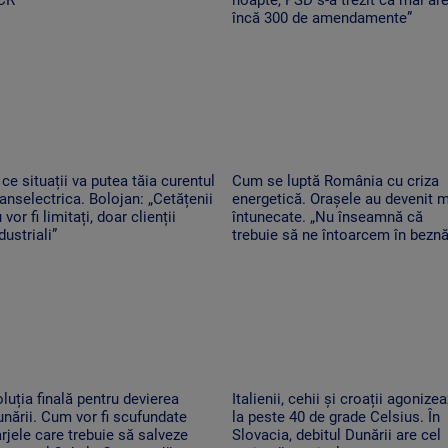
încă 300 de amendamente”
 ce situații va putea tăia curentul
Cum se luptă România cu criza
anselectrica. Bolojan: „Cetățenii
energetică. Orașele au devenit 
 vor fi limitați, doar clienții
întunecate. „Nu înseamnă că
dustriali”
trebuie să ne întoarcem în beznă
luția finală pentru devierea
Italienii, cehii și croații agonize
nării. Cum vor fi scufundate
la peste 40 de grade Celsius. În
rjele care trebuie să salveze
Slovacia, debitul Dunării are cel