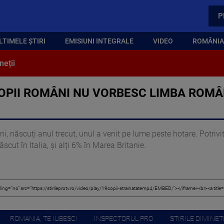
P
LTIMELE ȘTIRI
EMISIUNI INTEGRALE
VIDEO
ROMÂNIA,
neții
OPII ROMÂNI NU VORBESC LIMBA ROMÂNĂ
i, născuți anul trecut, unul a venit pe lume peste hotare. Potrivit 
cut în Italia, și alți 6% în Marea Britanie.
ROMANIA, TE IUBESC!
INSPECTORUL PRO
STIRILE DIMINETI