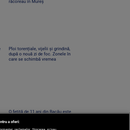
răcoreau în Mureș
e
Ploi torențiale, vijelii și grindină,
după o nouă zi de foc. Zonele în
care se schimbă vremea
O fetiță de 11 ani din Bacău este
căutată de zeci de polițiști,
ntru a oferi:
at
jandarmi și pompieri, după ce a
dispărut de acasă
formanței reclamelor. Stocarea și/sau