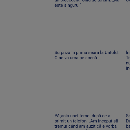
este singurul”
Surpriză în prima seară la Untold.
În
Cine va urca pe scenă
Tr
nu
in
Pățania unei femei după ce a
So
primit un telefon. „Am început să
Du
tremur când am auzit că e vorba
ba