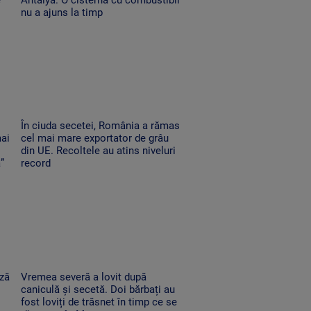
nu a ajuns la timp
În ciuda secetei, România a rămas
mai
cel mai mare exportator de grâu
din UE. Recoltele au atins niveluri
”
record
ază
Vremea severă a lovit după
caniculă și secetă. Doi bărbați au
fost loviți de trăsnet în timp ce se