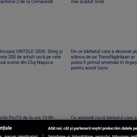
actorul 2 de la Cernavodă
mai scăzut nivel
 început UNTOLD 2026. Sting și
De ce bărbatul care a desenat p
ste 200 de artiști urcă pe cele
stânca de pe Transfăgărășan ar
ouă scene din Cluj-Napoca
putea fi primul amendat în Argeș
pentru acest lucru
irile ProTV de la ora 13:00 -
Ce amendă riscă bărbatul care a
6.08.2026
desenat pe stânca de pe
nțiale
Atât noi, cât și partenerii noștri prelucrăm datele pe
Transfăgărășan. Ar putea fi oblig
să șteargă „opera”
, precum identificatorii
Dezvoltarea și îmbunătățirea serviciilor. Măsurarea per