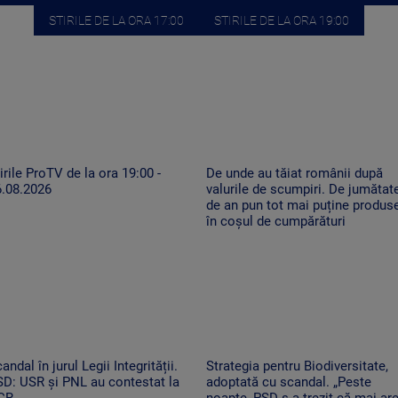
STIRILE DE LA ORA 17:00
STIRILE DE LA ORA 19:00
irile ProTV de la ora 19:00 -
De unde au tăiat românii după
6.08.2026
valurile de scumpiri. De jumătat
de an pun tot mai puține produs
în coșul de cumpărături
andal în jurul Legii Integrității.
Strategia pentru Biodiversitate,
D: USR și PNL au contestat la
adoptată cu scandal. „Peste
CR
noapte, PSD s-a trezit că mai ar