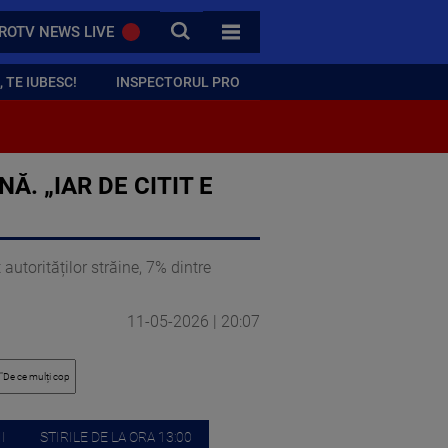
CAUTA
ROTV NEWS LIVE
TOATE CATEGORIILE
 TE IUBESC!
INSPECTORUL PRO
. „IAR DE CITIT E
autorităților străine, 7% dintre
11-05-2026 | 20:07
I
STIRILE DE LA ORA 13:00