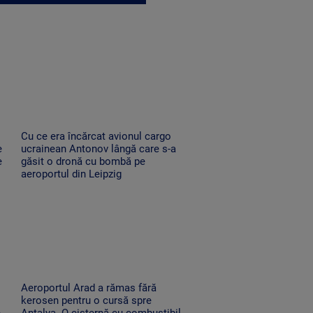
Cu ce era încărcat avionul cargo
e
ucrainean Antonov lângă care s-a
e
găsit o dronă cu bombă pe
aeroportul din Leipzig
Aeroportul Arad a rămas fără
kerosen pentru o cursă spre
e
Antalya. O cisternă cu combustibil