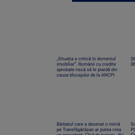
„Situația e critică în domeniul
Șt
imobiliar”. Românii cu credite
0
aprobate riscă să le piardă din
cauza blocajului de la ANCPI
Bărbatul care a desenat o inimă
Sc
pe Transfăgărășan ar putea crea
PS
un precedent. Ghid de turism: „Nu
C