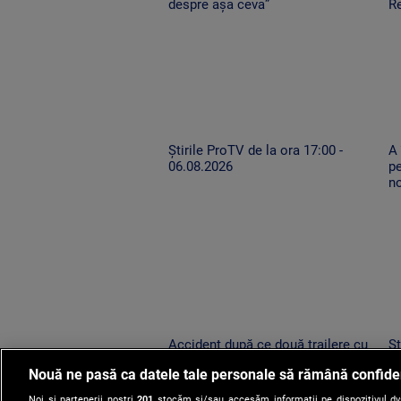
despre așa ceva”
Re
Știrile ProTV de la ora 17:00 -
A
06.08.2026
pe
n
Accident după ce două trailere cu
Șt
mașini au oprit pe drumul expres.
0
Nouă ne pasă ca datele tale personale să rămână confide
Un TIR condus de un șofer neatent
le-a lovit
Noi și partenerii noștri
201
stocăm și/sau accesăm informații pe dispozitivul dvs.