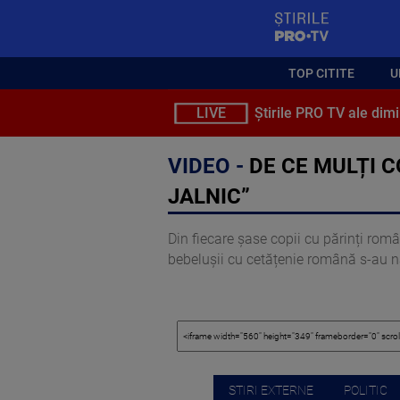
StirilePROTV
TOP CITITE
U
LIVE
Știrile PRO TV ale dimi
VIDEO -
DE CE MULȚI C
JALNIC”
Din fiecare șase copii cu părinți român
bebelușii cu cetățenie română s-au năs
STIRI EXTERNE
POLITIC