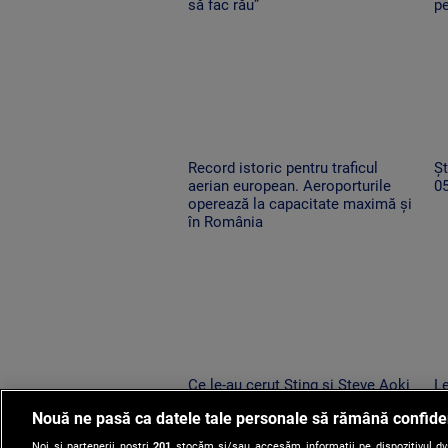
să fac rău”
pe
l
Record istoric pentru traficul
Șt
aerian european. Aeroporturile
0
operează la capacitate maximă și
în România
Ce le-au cerut Sting și Steve Aoki
Le
organizatorilor Untold. Festivalul
ur
Nouă ne pasă ca datele tale personale să rămână confide
va începe joi
vo
ce
Noi și partenerii noștri
201
stocăm și/sau accesăm informații pe dispozitivul dvs.