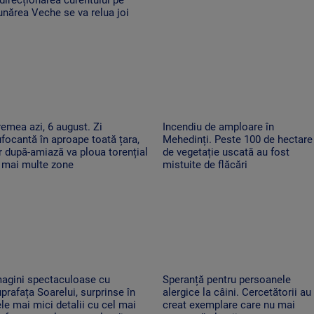
nărea Veche se va relua joi
emea azi, 6 august. Zi
Incendiu de amploare în
focantă în aproape toată țara,
Mehedinți. Peste 100 de hectare
r după-amiază va ploua torențial
de vegetație uscată au fost
 mai multe zone
mistuite de flăcări
magini spectaculoase cu
Speranță pentru persoanele
prafața Soarelui, surprinse în
alergice la câini. Cercetătorii au
le mai mici detalii cu cel mai
creat exemplare care nu mai