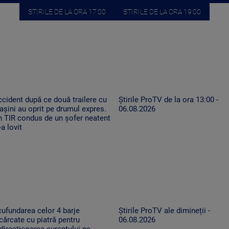
STIRILE DE LA ORA 17:00
STIRILE DE LA ORA 19:00
cident după ce două trailere cu
Știrile ProTV de la ora 13:00 -
șini au oprit pe drumul expres.
06.08.2026
 TIR condus de un șofer neatent
-a lovit
ufundarea celor 4 barje
Știrile ProTV ale dimineții -
cărcate cu piatră pentru
06.08.2026
direcționarea curentului pe