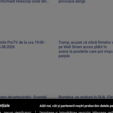
rformant telescop solar din
provoacă alergii
ume
irile ProTV de la ora 19:00 -
Trump, acuzat că oferă firmelor 
5.08.2026
pe Wall Street acces plătit în
avans la postările care pot mișc
piețele
gea decarbonizării. Scandal
România, pe podium în SUA. Ele
iaș în Parlament, din cauza
de la Colegiului „Tudor Vianu” a
nțiale
turilor PSD și AUR, privind
Atât noi, cât și partenerii noștri prelucrăm datele pe
obținut 39 de medalii la Olimpia
ntralele pe cărbune
NEO Science
, precum identificatorii
Dezvoltarea și îmbunătățirea serviciilor. Măsurarea per