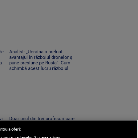
de
Analist: „Ucraina a preluat
avantajul în războiul dronelor și
a
pune presiune pe Rusia”. Cum
schimbă acest lucru războiul
vi
Doar unul din trei profesori care
u
au promovat la titularizare va
ntru a oferi:
da
obține un post pe perioadă
nedeterminată
formanței reclamelor. Stocarea și/sau