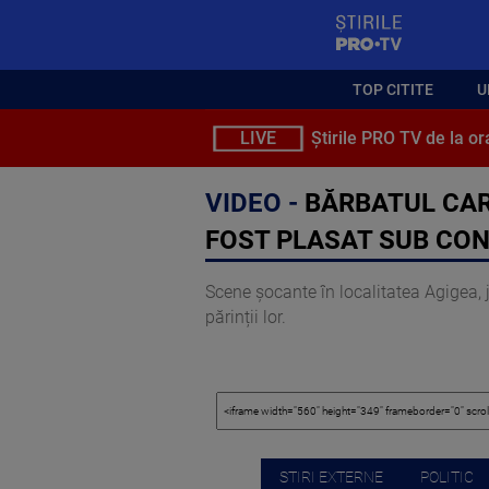
StirilePROTV
TOP CITITE
U
LIVE
Știrile PRO TV de la or
VIDEO -
BĂRBATUL CARE
FOST PLASAT SUB CON
Scene șocante în localitatea Agigea, 
părinții lor.
STIRI EXTERNE
POLITIC