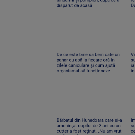
dispărut de acasă
Du
De ce este bine să bem câte un
Vr
pahar cu apă la fiecare oră în
su
zilele caniculare și cum ajută
ia
organismul să funcționeze
în
Bărbatul din Hunedoara care și-a
I
amenințat copilul de 2 ani cu un
su
cutter a fost reținut. „Nu am vrut
ce