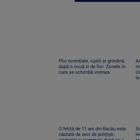
Ploi torențiale, vijelii și grindină,
Ac
după o nouă zi de foc. Zonele în
ma
care se schimbă vremea
Un
le
O fetiță de 11 ani din Bacău este
Sc
căutată de zeci de polițiști,
în
jandarmi și pompieri, după ce a
re