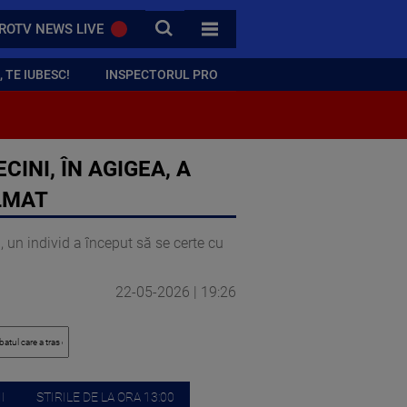
CAUTA
ROTV NEWS LIVE
TOATE CATEGORIILE
 TE IUBESC!
INSPECTORUL PRO
INI, ÎN AGIGEA, A
LMAT
 un individ a început să se certe cu
22-05-2026 | 19:26
I
STIRILE DE LA ORA 13:00