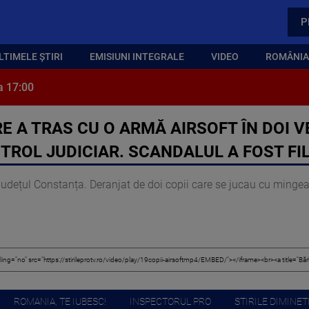
P
LTIMELE ȘTIRI
EMISIUNI INTEGRALE
VIDEO
ROMÂNIA,
a 17:00
 A TRAS CU O ARMĂ AIRSOFT ÎN DOI VEC
TROL JUDICIAR. SCANDALUL A FOST FI
județul Constanța. Deranjat de doi copii care se jucau cu mingea,
ROMANIA, TE IUBESC!
INSPECTORUL PRO
STIRILE DIMINETI