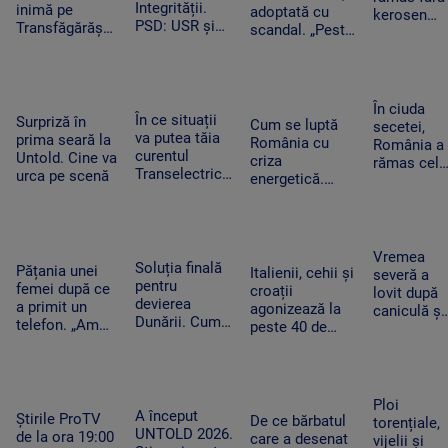
ANCPI
Integrității.
inimă pe
din Leipzig
adoptată cu
kerosen
PSD: USR și
Transfăgărășan
scandal. „Peste
pentru o
PNL au
ar putea crea
noapte, PSD s-a
cursă spre
contestat la
un precedent.
trezit că mai
Antalya. O
CCR
Ghid de turism:
are încă 300 de
cisternă cu
„Nu este
amendamente”
combustibi
În ciuda
singurul”
În ce situații
Surpriză în
nu a ajuns
Cum se luptă
secetei,
va putea tăia
prima seară la
la timp
România cu
România a
curentul
Untold. Cine va
criza
rămas cel
Transelectrica.
urca pe scenă
energetică.
mai mare
Bolojan:
Orașele au
exportator
„Cetățenii nu
devenit mai
de grâu din
vor fi limitați,
întunecate. „Nu
UE.
doar clienții
înseamnă că
Recoltele
Vremea
industriali”
Soluția finală
trebuie să ne
Pățania unei
au atins
Italienii, cehii și
severă a
pentru
întoarcem în
femei după ce
niveluri
croații
lovit după
devierea
beznă”
a primit un
record
agonizează la
caniculă și
Dunării. Cum
telefon. „Am
peste 40 de
secetă. Do
vor fi
început să
grade Celsius.
bărbați au
scufundate
tremur când
În Slovacia,
fost loviți
barjele care
am auzit că e
debitul Dunării
de trăsnet
trebuie să
vorba despre
are cel mai
în timp ce
Ploi
salveze
așa ceva”
A început
scăzut nivel
Știrile ProTV
se răcorea
De ce bărbatul
torențiale,
Reactorul 2 de
UNTOLD 2026.
de la ora 19:00
în Mureș
care a desenat
vijelii și