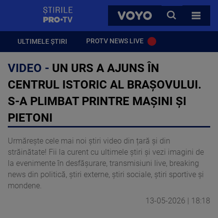
StirilePROTV
CAUTA
VOYO
TOATE 
PROTV NEWS LIVE
ULTIMELE ȘTIRI
VIDEO -
UN URS A AJUNS ÎN
CENTRUL ISTORIC AL BRAȘOVULUI.
S-A PLIMBAT PRINTRE MAȘINI ȘI
PIETONI
Urmărește cele mai noi știri video din țară și din
străinătate! Fii la curent cu ultimele știri și vezi imagini de
la evenimente în desfășurare, transmisiuni live, breaking
news din politică, știri externe, știri sociale, știri sportive și
mondene.
13-05-2026 | 18:18