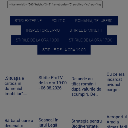
STIRI EXTERNE
POLITIC
ROMANIA, TE IUBESC!
INSPECTORUL PRO
STIRILE DIMINETII
STIRILE DE LA ORA 13:00
STIRILE DE LA ORA 17:00
STIRILE DE LA ORA 19:00
Cu ce era
Știrile ProTV
„Situația e
De unde au
încărcat
de la ora 19:00
critică în
tăiat românii
avionul
- 06.08.2026
domeniul
după valurile de
cargo
imobiliar”.
scumpiri. De
ucrainean
Românii cu
jumătate de an
Antonov
credite
pun tot mai
lângă care
aprobate riscă
puține produse
s-a găsit o
să le piardă din
în coșul de
dronă cu
Aeroportul
cauza
Scandal în
cumpărături
Bărbatul care a
bombă pe
Strategia pentru
Arad a
blocajului de la
jurul Legii
desenat o
aeroportul
Biodiversitate,
rămas fără