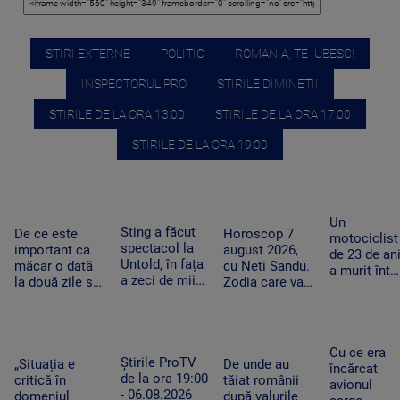
STIRI EXTERNE
POLITIC
ROMANIA, TE IUBESC!
INSPECTORUL PRO
STIRILE DIMINETII
STIRILE DE LA ORA 13:00
STIRILE DE LA ORA 17:00
STIRILE DE LA ORA 19:00
Un
Sting a făcut
De ce este
Horoscop 7
motociclist
spectacol la
important ca
august 2026,
de 23 de an
Untold, în fața
măcar o dată
cu Neti Sandu.
a murit într-
a zeci de mii
la două zile să
Zodia care va
un accident
de fani.
avem o oră de
intra în banii de
grav la
Artistul a
efort fizic.
rezervă
Suceava.
salutat
Mecanismul
Nu avea
publicul în
care ne scapă
permis, iar
Cu ce era
limba română
Știrile ProTV
de o boală grea
„Situația e
De unde au
vehiculul nu
încărcat
de la ora 19:00
critică în
tăiat românii
era
avionul
- 06.08.2026
domeniul
după valurile
înmatricula