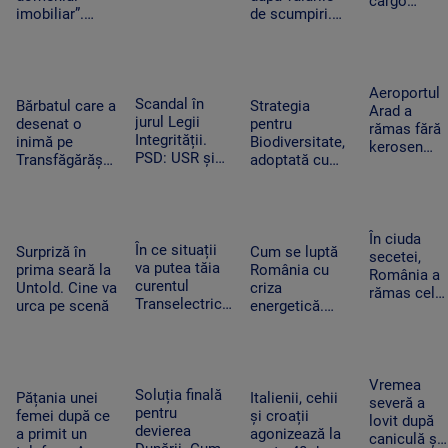
cargo
imobiliar”.
de scumpiri.
ucrainean
Românii cu
De jumătate de
Antonov
credite
an pun tot mai
lângă care
aprobate riscă
puține produse
s-a găsit o
să le piardă din
în coșul de
dronă cu
Aeroportul
Scandal în
cauza
cumpărături
Bărbatul care a
Strategia
bombă pe
Arad a
jurul Legii
blocajului de la
desenat o
pentru
aeroportul
rămas fără
Integrității.
ANCPI
inimă pe
Biodiversitate,
din Leipzig
kerosen
PSD: USR și
Transfăgărășan
adoptată cu
pentru o
PNL au
ar putea crea
scandal. „Peste
cursă spre
contestat la
un precedent.
noapte, PSD s-
Antalya. O
CCR
Ghid de turism:
a trezit că mai
cisternă cu
„Nu este
are încă 300 de
combustibil
În ciuda
În ce situații
singurul”
amendamente”
Surpriză în
Cum se luptă
nu a ajuns
secetei,
va putea tăia
prima seară la
România cu
la timp
România a
curentul
Untold. Cine va
criza
rămas cel
Transelectrica.
urca pe scenă
energetică.
mai mare
Bolojan:
Orașele au
exportator
„Cetățenii nu
devenit mai
de grâu din
vor fi limitați,
întunecate. „Nu
UE.
doar clienții
înseamnă că
Recoltele
Vremea
industriali”
Soluția finală
trebuie să ne
Pățania unei
Italienii, cehii
au atins
severă a
pentru
întoarcem în
femei după ce
și croații
niveluri
lovit după
devierea
beznă”
a primit un
agonizează la
record
caniculă și