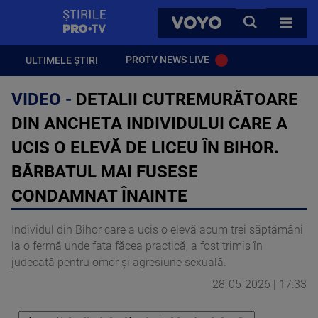
StirilePROTV
CAUTA
VOYO
TOATE 
PROTV NEWS LIVE
ULTIMELE ȘTIRI
VIDEO -
DETALII CUTREMURĂTOARE
DIN ANCHETA INDIVIDULUI CARE A
UCIS O ELEVĂ DE LICEU ÎN BIHOR.
BĂRBATUL MAI FUSESE
CONDAMNAT ÎNAINTE
Individul din Bihor care a ucis o elevă acum trei săptămâni
la o fermă unde fata făcea practică, a fost trimis în
judecată pentru omor și agresiune sexuală.
28-05-2026 | 17:33