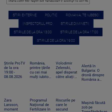
STIRI EXTERNE
POLITIC
ROMANIA, TE IUBESC!
INSPECTORUL PRO
STIRILE DIMINETII
STIRILE DE LA ORA 13:00
STIRILE DE LA ORA 17:00
STIRILE DE LA ORA 19:00
Știrile ProTV
România,
Volodimir
Alertă în
de la ora
printre țările
Zelenski,
Bulgaria: O
19:00 -
cu cei mai
apel disperat
dronă dinspre
08.08.2026
mulți iubitori
către aliați:
România a
de pisici.
„Rachetele
explodat lângă
Peste 4
voastre din
un gazoduct.
milioane de
depozite ar
Premierul a
feline trăiesc
putea salva
convocat
în gospodării
vieți în
Zara
Programul
Riscurile pe
Consiliul de
Mașină făcută
Ucraina”
Larsson,
Național de
care le
Securitate
zob pe
moment
Fertilizare în
ascund
Transfăgărășan,