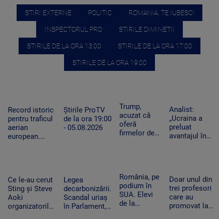
STIRI EXTERNE
POLITIC
ROMANIA, TE IUBESC!
INSPECTORUL PRO
STIRILE DIMINETII
STIRILE DE LA ORA 13:00
STIRILE DE LA ORA 17:00
STIRILE DE LA ORA 19:00
Trump,
Analist:
Record istoric
Știrile ProTV
acuzat că
„Ucraina a
pentru traficul
de la ora 19:00
oferă
preluat
aerian
- 05.08.2026
firmelor de
avantajul în
european.
pe Wall
războiul
Aeroporturile
Street acces
dronelor și
operează la
plătit în
pune presiune
capacitate
avans la
pe Rusia”.
maximă și în
România, pe
postările
Doar unul din
Cum schimbă
Ce le-au cerut
Legea
România
podium în
care pot
trei profesori
acest lucru
Sting și Steve
decarbonizării.
SUA. Elevi
mișca
care au
războiul
Aoki
Scandal uriaș
de la
piețele
promovat la
organizatorilor
în Parlament,
Colegiului
titularizare va
Untold.
din cauza