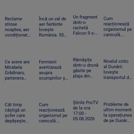
„Tudor
obține un post
Festivalul va
voturilor PSD
Vianu” au
pe perioadă
începe joi
și AUR, privind
obținut 39
nedeterminată
centralele pe
Un fragment
de medalii la
Cum
Reclame
Încă un val de
cărbune
dintr-o
Olimpiada
reacționează
stinse
aer fierbinte
rachetă
NEO
organismul pe
noaptea, aer
lovește
Falcon 9 s-a
Science
caniculă.
condiționat
România. 55
izbit de
Temperatura
limitat și
de grade la
Lună. Ce au
resimțită
autobuze
nivelul
descoperit
poate depăși
electrice
asfaltului în
oamenii de
50 de grade.
neîncărcate la
Timișoara.
Rămășițe
știință după
Nivelul critic
Cum ne
Ce avere are
Fermierii
ore de vârf.
„Aerul devine
dintr-o dronă
impact
al Dunării
protejăm
Mirabela
avertizează
Cum
irespirabil”
găsite pe
lovește
Grădinaru,
asupra
economisesc
plaja din
transportul de
partenera
scumpirilor și
magazinele
Mamaia. Ce
mărfuri. Ce
președintelui.
lipsei unor
i-a convins
înseamnă
Câți bani a
produse din
pe turiștii
prăbușirea
încasat anul
cauza secetei.
care au
traficului
trecut
„Avem deja de
Știrile ProTV
văzut-o să
Probleme de
fluvial pentru
Cât timp
Cum
achitat facturi
de la ora
sune la 112
ultim moment
economie
câștigă un
reacționează
uriașe”
17:00 -
la operațiunea
șofer care
organismul pe
05.08.2026
de pe Dunăre.
depășește
caniculă.
Lipsa
limita de
Temperatura
documentelor
viteză.
resimțită