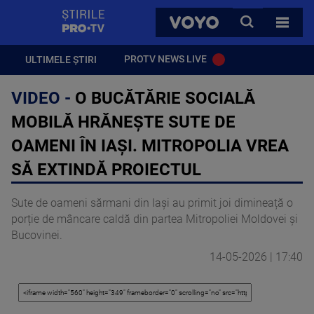
StirilePROTV
CAUTA
VOYO
TOATE 
PROTV NEWS LIVE
ULTIMELE ȘTIRI
VIDEO -
O BUCĂTĂRIE SOCIALĂ
MOBILĂ HRĂNEȘTE SUTE DE
OAMENI ÎN IAȘI. MITROPOLIA VREA
SĂ EXTINDĂ PROIECTUL
Sute de oameni sărmani din Iași au primit joi dimineață o
porție de mâncare caldă din partea Mitropoliei Moldovei și
Bucovinei.
14-05-2026 | 17:40