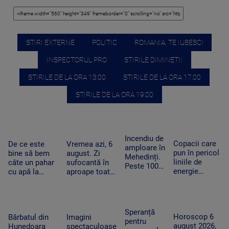
STIRI EXTERNE
POLITIC
ROMANIA, TE IUBESC!
INSPECTORUL PRO
STIRILE DIMINETII
STIRILE DE LA ORA 13:00
STIRILE DE LA ORA 17:00
STIRILE DE LA ORA 19:00
Incendiu de
Copacii care
De ce este
Vremea azi, 6
amploare în
pun în pericol
bine să bem
august. Zi
Mehedinți.
liniile de
câte un pahar
sufocantă în
Peste 100
energie
cu apă la
aproape toată
de hectare
electrică din
fiecare oră în
țara, iar după-
de
Apuseni au
zilele
amiază va
vegetație
fost tăiați,
caniculare și
ploua torențial
uscată au
după pana
cum ajută
în mai multe
Speranță
fost
Horoscop 6
uriașă de
Bărbatul din
Imagini
organismul să
zone
pentru
mistuite de
august 2026,
curent din
Hunedoara
spectaculoase
funcționeze