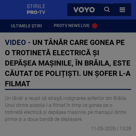
StirilePROTV
CAUTA
VOYO
TOATE 
PROTV NEWS LIVE
ULTIMELE ȘTIRI
VIDEO -
UN TÂNĂR CARE GONEA PE
O TROTINETĂ ELECTRICĂ ȘI
DEPĂȘEA MAȘINILE, ÎN BRĂILA, ESTE
CĂUTAT DE POLIȚIȘTI. UN ȘOFER L-A
FILMAT
Un tânăr a reușit să atragă indignarea șoferilor din Brăila.
Unul dintre aceștia l-a filmat în timp ce gonea pe o
trotinetă electrică și depășea mașinile, pe marcajul dintre
prima și a doua bandă de deplasare.
11-05-2026 | 13:28