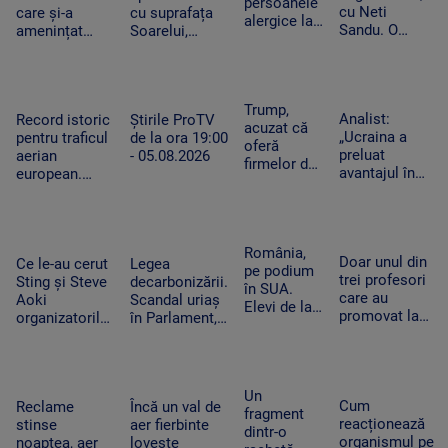
persoanele
flăcări
cu Neti
iarnă
care și-a
cu suprafața
alergice la
Sandu. O
amenințat
Soarelui,
câini.
zodie va primi
copilul de 2
surprinse în
Cercetătorii
un bonus la
ani cu un
cele mai mici
au creat
locul de
cutter a fost
detalii cu cel
exemplare
muncă
reținut. „Nu
mai
Trump,
care nu mai
Analist:
Record istoric
Știrile ProTV
am vrut să fac
performant
acuzat că
provoacă
„Ucraina a
pentru traficul
de la ora 19:00
rău”
telescop solar
oferă
alergii
preluat
aerian
- 05.08.2026
din lume
firmelor de
avantajul în
european.
pe Wall
războiul
Aeroporturile
Street
dronelor și
operează la
acces plătit
pune presiune
capacitate
în avans la
pe Rusia”.
maximă și în
România,
postările
Doar unul din
Cum schimbă
Ce le-au cerut
Legea
România
pe podium
care pot
trei profesori
acest lucru
Sting și Steve
decarbonizării.
în SUA.
mișca
care au
războiul
Aoki
Scandal uriaș
Elevi de la
piețele
promovat la
organizatorilor
în Parlament,
Colegiului
titularizare va
Untold.
din cauza
„Tudor
obține un post
Festivalul va
voturilor PSD
Vianu” au
pe perioadă
începe joi
și AUR, privind
obținut 39
nedeterminată
centralele pe
Un
de medalii
Cum
Reclame
Încă un val de
cărbune
fragment
la
reacționează
stinse
aer fierbinte
dintr-o
Olimpiada
organismul pe
noaptea, aer
lovește