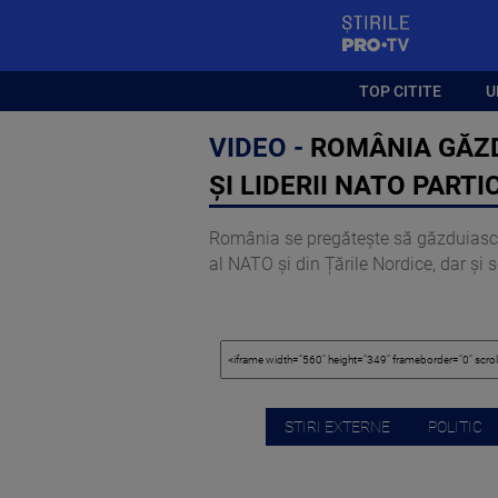
StirilePROTV
TOP CITITE
U
VIDEO -
ROMÂNIA GĂZD
ȘI LIDERII NATO PARTI
România se pregătește să găzduiască m
al NATO și din Țările Nordice, dar și 
STIRI EXTERNE
POLITIC