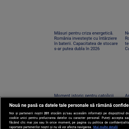
Măsuri pentru criza energetică.
No
România investește cu întârziere
R
în baterii. Capacitatea de stocare
te
s-ar putea dubla în 2026
Cu
o
Moment istoric pentru catolicii
Ap
din România. Relicva Sfântului
lo
Nouă ne pasă ca datele tale personale să rămână confide
Francisc din Assisi a ajuns la Arad
su
vi
Noi și partenerii noștri
201
stocăm și/sau accesăm informații pe dispozitivul dvs.
cookie unici pentru prelucrarea datelor cu caracter personal. Puteți accepta sau
făcând clic mai jos sau în orice moment, pe pagina cu politica de confidențialita
raportate partenerilor noștri și nu vă vor afecta navigarea.
Mai multe detalii