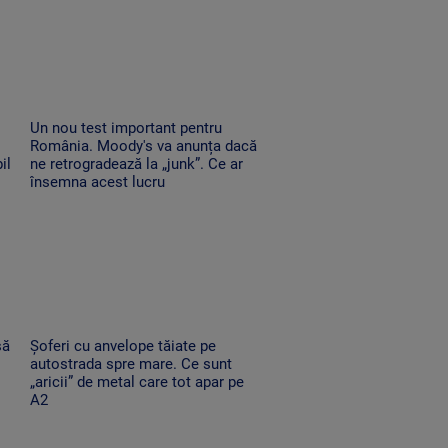
Un nou test important pentru
România. Moody's va anunța dacă
il
ne retrogradează la „junk”. Ce ar
însemna acest lucru
să
Șoferi cu anvelope tăiate pe
autostrada spre mare. Ce sunt
„aricii” de metal care tot apar pe
A2