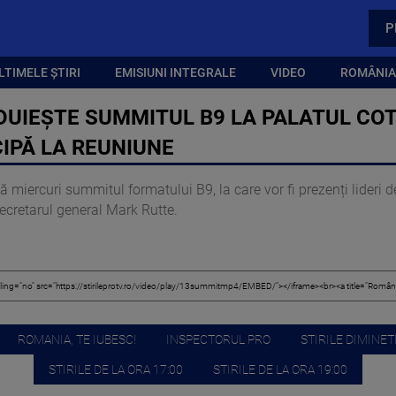
P
LTIMELE ȘTIRI
EMISIUNI INTEGRALE
VIDEO
ROMÂNIA,
UIEȘTE SUMMITUL B9 LA PALATUL CO
CIPĂ LA REUNIUNE
iercuri summitul formatului B9, la care vor fi prezenți lideri de
secretarul general Mark Rutte.
ROMANIA, TE IUBESC!
INSPECTORUL PRO
STIRILE DIMINETI
STIRILE DE LA ORA 17:00
STIRILE DE LA ORA 19:00