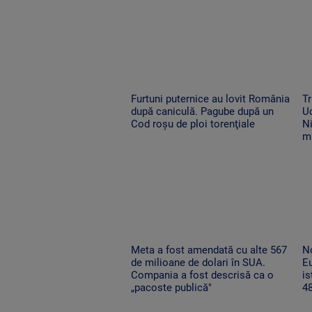
Furtuni puternice au lovit România
Tr
după caniculă. Pagube după un
Uc
Cod roşu de ploi torenţiale
Ni
m
Meta a fost amendată cu alte 567
No
de milioane de dolari în SUA.
Eu
Compania a fost descrisă ca o
is
„pacoste publică"
48