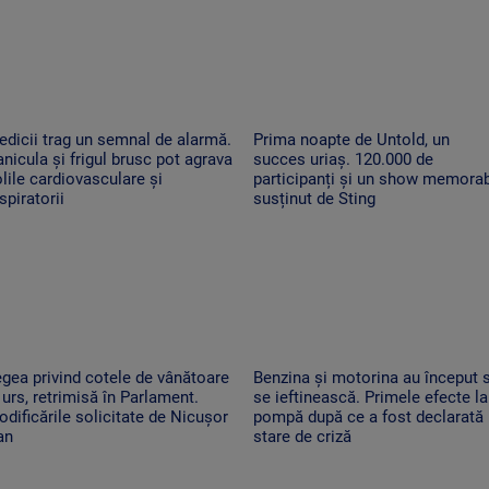
dicii trag un semnal de alarmă.
Prima noapte de Untold, un
nicula și frigul brusc pot agrava
succes uriaș. 120.000 de
lile cardiovasculare și
participanți și un show memorab
spiratorii
susținut de Sting
gea privind cotele de vânătoare
Benzina și motorina au început 
 urs, retrimisă în Parlament.
se ieftinească. Primele efecte la
dificările solicitate de Nicușor
pompă după ce a fost declarată
an
stare de criză