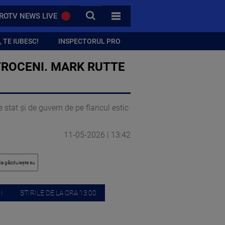
CAUTA
ROTV NEWS LIVE
TOATE CATEGORIILE
 TE IUBESC!
INSPECTORUL PRO
TROCENI. MARK RUTTE
 stat și de guvern de pe flancul estic
11-05-2026 | 13:42
I
STIRILE DE LA ORA 13:00