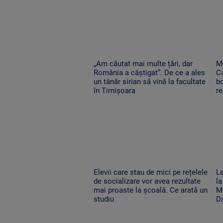
„Am căutat mai multe țări, dar
Me
România a câștigat”. De ce a ales
Ca
un tânăr sirian să vină la facultate
bo
în Timișoara
re
Elevii care stau de mici pe rețelele
Le
de socializare vor avea rezultate
la
mai proaste la școală. Ce arată un
Mo
studiu
D