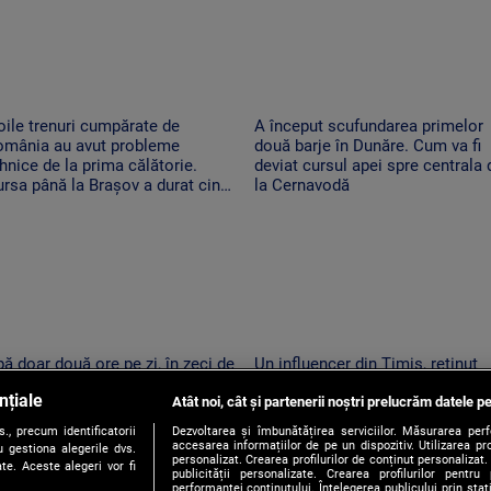
ile trenuri cumpărate de
A început scufundarea primelor
omânia au avut probleme
două barje în Dunăre. Cum va fi
hnice de la prima călătorie.
deviat cursul apei spre centrala 
rsa până la Brașov a durat cinci
la Cernavodă
re
ă doar două ore pe zi, în zeci de
Un influencer din Timiș, reținut
calități din Mureș. Localnicii
pentru provocări cu tentă sexual
nțiale
nt revoltați: apa de la robinet
Atât noi, cât și partenerii noștri prelucrăm datele pe
pe TikTok
ne la ore imposibile
, precum identificatorii
Dezvoltarea și îmbunătățirea serviciilor. Măsurarea per
accesarea informațiilor de pe un dispozitiv. Utilizarea pro
 gestiona alegerile dvs.
personalizat. Crearea profilurilor de conținut personalizat. 
te. Aceste alegeri vor fi
publicității personalizate. Crearea profilurilor pentru
performanței conținutului. Înțelegerea publicului prin sta