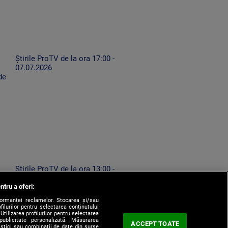
Știrile ProTV de la ora 17:00 -
07.07.2026
de
Știrile ProTV de la ora 13:00 -
ă
07.08.2026
ntru a oferi:
formanței reclamelor. Stocarea și/sau
filurilor pentru selectarea conținutului
Utilizarea profilurilor pentru selectarea
 publicitate personalizată. Măsurarea
ACCEPT TOATE
tistici sau combinații de date din surse