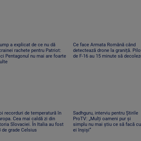
ump a explicat de ce nu dă
Ce face Armata Română când
rainei rachete pentru Patriot:
detectează drone la graniță. Piloț
ci Pentagonul nu mai are foarte
de F-16 au 15 minute să decolez
ulte
i recorduri de temperatură în
Sadhguru, interviu pentru Știrile
ropa. Cea mai caldă zi din
ProTV: „Mulți oameni pur și
toria Slovaciei. În Italia au fost
simplu nu mai știu ce să facă cu
 de grade Celsius
ei înșiși”