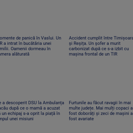
omente de panică în Vaslui. Un
Accident cumplit între Timișoar
R a intrat în bucătăria unei
și Reșița. Un șofer a murit
milii. Oamenii dormeau în
carbonizat după ce s-a izbit cu
amera alăturată
mașina frontal de un TIR
e a descoperit DSU la Ambulanța
Furtunile au făcut ravagii în mai
acău după ce o mamă a acuzat
multe județe. Mai mulți copaci 
 un echipaj s-a oprit la piață în
fost doborâți și zeci de mașini 
mpul unei misiuni
fost avariate