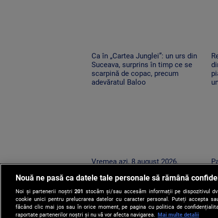
Ca în „Cartea Junglei”: un urs din
Re
Suceava, surprins în timp ce se
di
scarpină de copac, precum
pi
adevăratul Baloo
un
Vremea azi, 8 august 2026.
Pa
România este împărțită între
pu
Nouă ne pasă ca datele tale personale să rămână confide
caniculă și furtună
du
în
Noi și partenerii noștri
201
stocăm și/sau accesăm informații pe dispozitivul dvs.
cookie unici pentru prelucrarea datelor cu caracter personal. Puteți accepta sau
făcând clic mai jos sau în orice moment, pe pagina cu politica de confidențialita
raportate partenerilor noștri și nu vă vor afecta navigarea.
Mai multe detalii