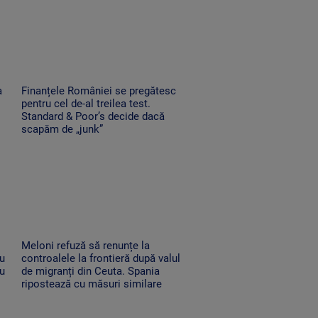
a
Finanțele României se pregătesc
pentru cel de-al treilea test.
Standard & Poor’s decide dacă
scapăm de „junk”
Meloni refuză să renunțe la
au
controalele la frontieră după valul
au
de migranți din Ceuta. Spania
ripostează cu măsuri similare