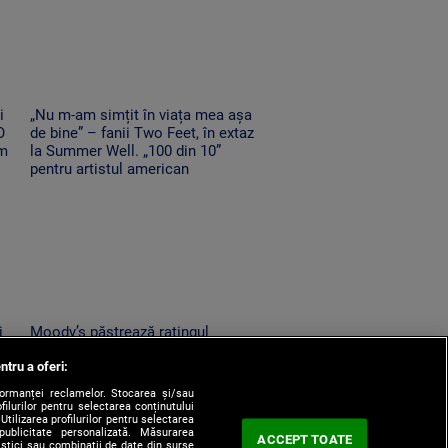
i
„Nu m-am simțit în viața mea așa
O
de bine” – fanii Two Feet, în extaz
em
la Summer Well. „100 din 10”
pentru artistul american
i
Moody’s păstrează ratingul
m
României în categoria
ntru a oferi:
„recomandat investiţiilor”, cu
perspectiva negativă
formanței reclamelor. Stocarea și/sau
filurilor pentru selectarea conținutului
Utilizarea profilurilor pentru selectarea
 publicitate personalizată. Măsurarea
ACCEPT TOATE
tistici sau combinații de date din surse