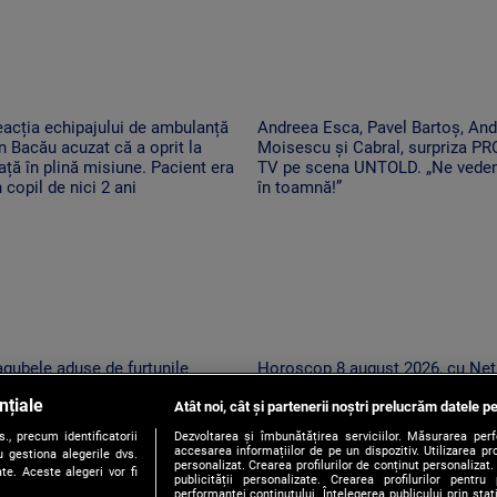
acția echipajului de ambulanță
Andreea Esca, Pavel Bartoș, And
n Bacău acuzat că a oprit la
Moisescu și Cabral, surpriza PR
ață în plină misiune. Pacient era
TV pe scena UNTOLD. „Ne ved
 copil de nici 2 ani
în toamnă!”
gubele aduse de furtunile
Horoscop 8 august 2026, cu Net
ternice care au lovit România
Sandu. O zi în care o să cheltui
nțiale
pă caniculă. „Oamenii au
Atât noi, cât și partenerii noștri prelucrăm datele pe
cu măsură banii
cercat să se ascundă”
, precum identificatorii
Dezvoltarea și îmbunătățirea serviciilor. Măsurarea per
accesarea informațiilor de pe un dispozitiv. Utilizarea pro
 gestiona alegerile dvs.
personalizat. Crearea profilurilor de conținut personalizat. 
te. Aceste alegeri vor fi
publicității personalizate. Crearea profilurilor pentru
performanței conținutului. Înțelegerea publicului prin sta