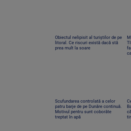
Obiectul nelipisit al turiștilor de pe
M
litoral. Ce riscuri există dacă stă
TI
prea mult la soare
fa
c
Scufundarea controlată a celor
C
patru barje de pe Dunăre continuă.
B
Motivul pentru sunt coborâte
că
treptat în apă
ti