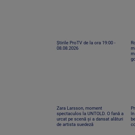
Știrile ProTV de la ora 19:00 -
Ro
08.08.2026
mu
mi
g
Zara Larsson, moment
Pr
spectaculos la UNTOLD. O fană a
în
urcat pe scenă și a dansat alături
be
de artista suedeză
co