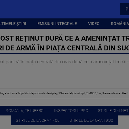
P
LTIMELE ȘTIRI
EMISIUNI INTEGRALE
VIDEO
ROMÂNIA,
FOST REȚINUT DUPĂ CE A AMENINȚAT T
RI DE ARMĂ ÎN PIAȚA CENTRALĂ DIN S
t panică în piața centrală din oraș după ce a amenințat trecătorii
ROMANIA, TE IUBESC!
INSPECTORUL PRO
STIRILE DIMINETI
STIRILE DE LA ORA 17:00
STIRILE DE LA ORA 19:00