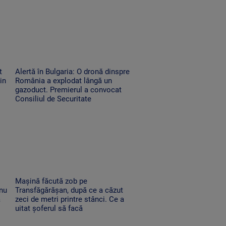
t
Alertă în Bulgaria: O dronă dinspre
in
România a explodat lângă un
gazoduct. Premierul a convocat
Consiliul de Securitate
Mașină făcută zob pe
 nu
Transfăgărășan, după ce a căzut
a
zeci de metri printre stânci. Ce a
uitat șoferul să facă