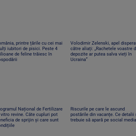
mânia, printre țările cu cei mai
Volodimir Zelenski, apel dispera
lți iubitori de pisici. Peste 4
către aliați: „Rachetele voastre d
lioane de feline trăiesc în
depozite ar putea salva vieți în
ospodării
Ucraina”
ogramul Național de Fertilizare
Riscurile pe care le ascund
 vitro revine. Câte cupluri pot
postările din vacanțe. Ce detalii
neficia de sprijin și care sunt
trebuie să apară pe social medi
ndițiile