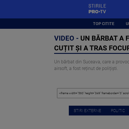
StirilePROTV
TOP CITITE
U
VIDEO -
UN BĂRBAT A 
CUȚIT ȘI A TRAS FOCU
Un bărbat din Suceava, care a provoca
airsoft, a fost reținut de polițiști.
STIRI EXTERNE
POLITIC