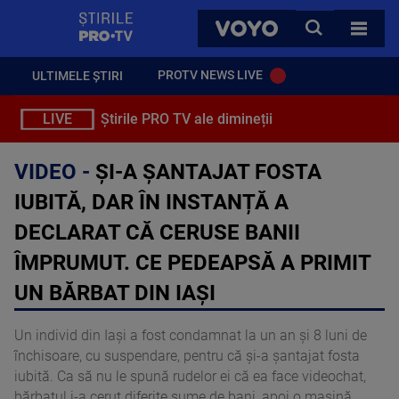
StirilePROTV
CAUTA
VOYO
TOATE 
PROTV NEWS LIVE
ULTIMELE ȘTIRI
LIVE
Știrile PRO TV ale dimineții
VIDEO -
ȘI-A ȘANTAJAT FOSTA
IUBITĂ, DAR ÎN INSTANȚĂ A
DECLARAT CĂ CERUSE BANII
ÎMPRUMUT. CE PEDEAPSĂ A PRIMIT
UN BĂRBAT DIN IAȘI
Un individ din Iași a fost condamnat la un an și 8 luni de
închisoare, cu suspendare, pentru că și-a șantajat fosta
iubită. Ca să nu le spună rudelor ei că ea face videochat,
bărbatul i-a cerut diferite sume de bani, apoi o mașină.