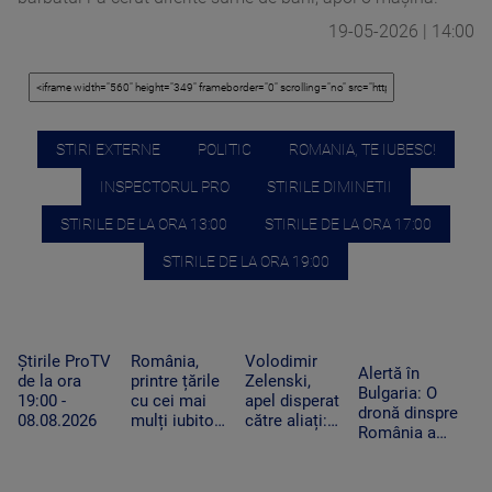
19-05-2026 | 14:00
STIRI EXTERNE
POLITIC
ROMANIA, TE IUBESC!
INSPECTORUL PRO
STIRILE DIMINETII
STIRILE DE LA ORA 13:00
STIRILE DE LA ORA 17:00
STIRILE DE LA ORA 19:00
Știrile ProTV
România,
Volodimir
Alertă în
de la ora
printre țările
Zelenski,
Bulgaria: O
19:00 -
cu cei mai
apel disperat
dronă dinspre
08.08.2026
mulți iubitori
către aliați:
România a
de pisici.
„Rachetele
explodat lângă
Peste 4
voastre din
un gazoduct.
milioane de
depozite ar
Premierul a