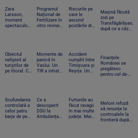
feline trăiesc
putea salva
convocat
în gospodării
vieți în
Zara
Programul
Riscurile pe
Consiliul de
Mașină făcută
Ucraina”
Larsson,
Național de
care le
Securitate
zob pe
moment
Fertilizare în
ascund
Transfăgărășan,
spectaculos
vitro revine.
postările din
după ce a căzut
la UNTOLD.
Câte cupluri
vacanțe. Ce
zeci de metri
O fană a
pot beneficia
detalii nu
printre stânci.
urcat pe
de sprijin și
trebuie să
Ce a uitat
scenă și a
care sunt
apară pe
șoferul să facă
dansat
condițiile
social media
Obiectul
Momente de
Accident
Finanțele
alături de
nelipisit al
panică în
cumplit între
României se
artista
turiștilor de
Vaslui. Un
Timișoara și
pregătesc
suedeză
pe litoral. Ce
TIR a intrat
Reșița. Un
pentru cel de-al
riscuri există
în bucătăria
șofer a murit
treilea test.
dacă stă
unei familii.
carbonizat
Standard &
prea mult la
Oamenii
după ce s-a
Poor’s decide
soare
dormeau în
izbit cu
dacă scapăm
camera
mașina
Scufundarea
Ce a
Furtunile au
de „junk”
Meloni refuză
alăturată
frontal de un
controlată a
descoperit
făcut ravagii
să renunțe la
TIR
celor patru
DSU la
în mai multe
controalele la
barje de pe
Ambulanța
județe. Mai
frontieră după
Dunăre
Bacău după
mulți copaci
valul de
continuă.
ce o mamă a
au fost
migranți din
Motivul
acuzat că un
doborâți și
Ceuta. Spania