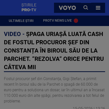
StirilePROTV
CAUTA
VOYO
TOATE 
PROTV NEWS LIVE
ULTIMELE ȘTIRI
VIDEO -
ȘPAGA URIAȘĂ LUATĂ CASH
DE FOSTUL PROCUROR ȘEF DIN
CONSTANȚA ÎN BIROUL SĂU DE LA
PARCHET. ”REZOLVA” ORICE PENTRU
CÂTEVA MII
Fostul procuror șef din Constanța, Gigi Ștefan, a primit
recent în biroul său de la Parchet o șpagă de 60.000 de
euro pentru a soluționa un dosar, iar în ultimul an a încasat
110.000 euro din alte șpăgi, pentru rezolvarea a tot felul de
probleme.
15-05-2026 | 13:26