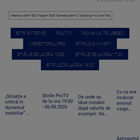
STIRI EXTERNE
POLITIC
ROMANIA, TE IUBESC!
INSPECTORUL PRO
STIRILE DIMINETII
STIRILE DE LA ORA 13:00
STIRILE DE LA ORA 17:00
STIRILE DE LA ORA 19:00
Cu ce era
Știrile ProTV
„Situația e
De unde au
încărcat
de la ora 19:00
critică în
tăiat românii
avionul
- 06.08.2026
domeniul
după valurile de
cargo
imobiliar”.
scumpiri. De
ucrainean
Românii cu
jumătate de an
Antonov
credite
pun tot mai
lângă care
aprobate riscă
puține produse
s-a găsit o
să le piardă din
în coșul de
dronă cu
Aeroportul