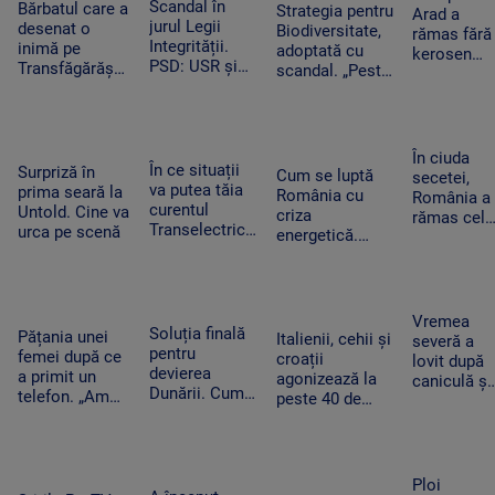
cauza
Scandal în
cumpărături
Bărbatul care a
bombă pe
Strategia pentru
Arad a
blocajului de la
jurul Legii
desenat o
aeroportul
Biodiversitate,
rămas fără
ANCPI
Integrității.
inimă pe
din Leipzig
adoptată cu
kerosen
PSD: USR și
Transfăgărășan
scandal. „Peste
pentru o
PNL au
ar putea crea
noapte, PSD s-a
cursă spre
contestat la
un precedent.
trezit că mai
Antalya. O
CCR
Ghid de turism:
are încă 300 de
cisternă cu
„Nu este
amendamente”
combustibi
În ciuda
singurul”
În ce situații
Surpriză în
nu a ajuns
Cum se luptă
secetei,
va putea tăia
prima seară la
la timp
România cu
România a
curentul
Untold. Cine va
criza
rămas cel
Transelectrica.
urca pe scenă
energetică.
mai mare
Bolojan:
Orașele au
exportator
„Cetățenii nu
devenit mai
de grâu din
vor fi limitați,
întunecate. „Nu
UE.
doar clienții
înseamnă că
Recoltele
Vremea
industriali”
Soluția finală
trebuie să ne
Pățania unei
au atins
Italienii, cehii și
severă a
pentru
întoarcem în
femei după ce
niveluri
croații
lovit după
devierea
beznă”
a primit un
record
agonizează la
caniculă și
Dunării. Cum
telefon. „Am
peste 40 de
secetă. Do
vor fi
început să
grade Celsius.
bărbați au
scufundate
tremur când
În Slovacia,
fost loviți
barjele care
am auzit că e
debitul Dunării
de trăsnet
trebuie să
vorba despre
are cel mai
în timp ce
Ploi
salveze