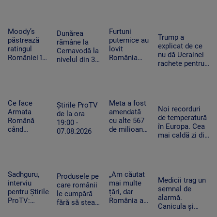
cheltuim cu
Feet, în
România
și furtună
măsură banii
extaz la
după
Summer
caniculă.
Well. „100
„Oamenii au
Moody’s
Furtuni
Dunărea
Trump a
din 10”
încercat să
păstrează
puternice au
rămâne la
explicat de ce
pentru
se ascundă”
ratingul
lovit
Cernavodă la
nu dă Ucrainei
artistul
României în
România
nivelul din 3
rachete pentru
american
categoria
după
august. În
Patriot: Nici
„recomandat
caniculă.
Ungaria,
Pentagonul nu
investiţiilor”,
Pagube după
debitul a
mai are foarte
cu
un Cod roşu
crescut cu 6
multe
perspectiva
de ploi
Ce face
Meta a fost
centimetri în
Știrile ProTV
Noi recorduri
negativă
torenţiale
Armata
amendată
ultimele 3
de la ora
de temperatură
Română
cu alte 567
zile la Paks
19:00 -
în Europa. Cea
când
de milioane
07.08.2026
mai caldă zi din
detectează
de dolari în
istoria
drone la
SUA.
Slovaciei. În
graniță.
Compania a
Italia au fost 48
Piloții de F-
fost
de grade
16 au 15
descrisă ca
Sadhguru,
„Am căutat
Produsele pe
Celsius
Medicii trag un
minute să
o „pacoste
interviu
mai multe
care românii
semnal de
decoleze
publică"
pentru Știrile
țări, dar
le cumpără
alarmă.
ProTV:
România a
fără să stea
Canicula și
„Mulți
câștigat”. De
pe gânduri în
frigul brusc pot