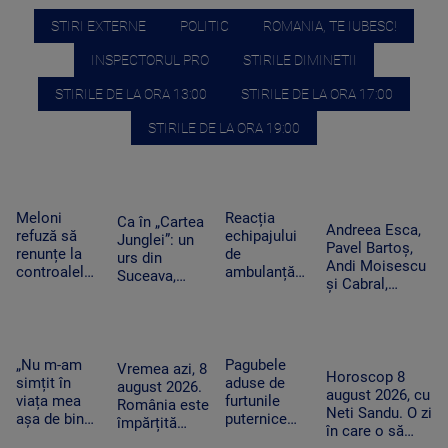
STIRI EXTERNE
POLITIC
ROMANIA, TE IUBESC!
INSPECTORUL PRO
STIRILE DIMINETII
STIRILE DE LA ORA 13:00
STIRILE DE LA ORA 17:00
STIRILE DE LA ORA 19:00
Meloni
Reacția
Ca în „Cartea
Andreea Esca,
refuză să
echipajului
Junglei”: un
Pavel Bartoș,
renunțe la
de
urs din
Andi Moisescu
controalele
ambulanță
Suceava,
și Cabral,
la frontieră
din Bacău
surprins în
surpriza PRO
după valul
acuzat că a
timp ce se
TV pe scena
de migranți
oprit la piață
scarpină de
UNTOLD. „Ne
din Ceuta.
în plină
copac,
vedem în
Spania
misiune.
„Nu m-am
Pagubele
precum
Vremea azi, 8
toamnă!”
Horoscop 8
ripostează
Pacient era
simțit în
aduse de
adevăratul
august 2026.
august 2026, cu
cu măsuri
un copil de
viața mea
furtunile
Baloo
România este
Neti Sandu. O zi
similare
nici 2 ani
așa de bine”
puternice
împărțită
în care o să
– fanii Two
care au lovit
între caniculă