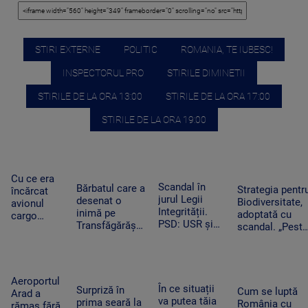
STIRI EXTERNE
POLITIC
ROMANIA, TE IUBESC!
INSPECTORUL PRO
STIRILE DIMINETII
STIRILE DE LA ORA 13:00
STIRILE DE LA ORA 17:00
STIRILE DE LA ORA 19:00
Cu ce era
Scandal în
Bărbatul care a
Strategia pentr
încărcat
jurul Legii
desenat o
Biodiversitate,
avionul
Integrității.
inimă pe
adoptată cu
cargo
PSD: USR și
Transfăgărășan
scandal. „Peste
ucrainean
PNL au
ar putea crea
noapte, PSD s-
Antonov
contestat la
un precedent.
trezit că mai
lângă care
CCR
Ghid de turism:
are încă 300 de
s-a găsit o
„Nu este
amendamente”
dronă cu
Aeroportul
singurul”
În ce situații
Surpriză în
bombă pe
Cum se luptă
Arad a
va putea tăia
prima seară la
aeroportul
România cu
rămas fără