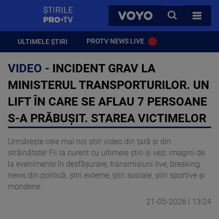
StirilePROTV
CAUTA
VOYO
TOATE 
PROTV NEWS LIVE
ULTIMELE ȘTIRI
VIDEO -
INCIDENT GRAV LA
MINISTERUL TRANSPORTURILOR. UN
LIFT ÎN CARE SE AFLAU 7 PERSOANE
S-A PRĂBUȘIT. STAREA VICTIMELOR
Urmărește cele mai noi știri video din țară și din
străinătate! Fii la curent cu ultimele știri și vezi imagini de
la evenimente în desfășurare, transmisiuni live, breaking
news din politică, știri externe, știri sociale, știri sportive și
mondene.
21-05-2026 | 13:24