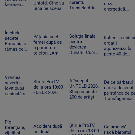
curentul
Untold. Cine va
din Leipzig
criza
kerosen
Transelectrica.
urca pe scenă
energetică.
pentru o
Bolojan:
Orașele au
cursă spre
„Cetățenii nu
devenit mai
Antalya. O
vor fi limitați,
întunecate. „Nu
cisternă cu
doar clienții
înseamnă că
combustibil
În ciuda
industriali”
Soluția finală
trebuie să ne
Pățania unei
nu a ajuns
Italienii, cehii ș
secetei,
pentru
întoarcem în
femei după ce
la timp
croații
România a
devierea
beznă”
a primit un
agonizează la
rămas cel
Dunării. Cum
telefon. „Am
peste 40 de
mai mare
vor fi
început să
grade Celsius.
exportator
scufundate
tremur când
În Slovacia,
de grâu din
barjele care
am auzit că e
debitul Dunării
UE.
trebuie să
vorba despre
are cel mai
Recoltele
Vremea
salveze
așa ceva”
A început
scăzut nivel
Știrile ProTV
au atins
De ce bărbatul
severă a
Reactorul 2 de
UNTOLD 2026.
de la ora 19:00
niveluri
care a desenat
lovit după
la Cernavodă
Sting și peste
- 06.08.2026
record
pe stânca de p
caniculă și
200 de artiști
Transfăgărășan
secetă. Doi
urcă pe cele
ar putea fi
bărbați au
nouă scene
primul amenda
fost loviți
din Cluj-
în Argeș pentru
de trăsnet
Napoca
acest lucru
în timp ce
Ploi
Știrile ProTV
Accident după
se răcoreau
Ce amendă
torențiale,
de la ora 13:00
ce două
în Mureș
riscă bărbatul
vijelii și