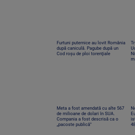
Furtuni puternice au lovit România
Tr
după caniculă. Pagube după un
Uc
Cod roşu de ploi torenţiale
Ni
m
Meta a fost amendată cu alte 567
No
de milioane de dolari în SUA.
Eu
Compania a fost descrisă ca o
is
„pacoste publică"
48