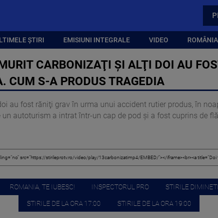
P
LTIMELE ȘTIRI
EMISIUNI INTEGRALE
VIDEO
ROMÂNIA,
 MURIT CARBONIZAŢI ŞI ALŢI DOI AU FO
A. CUM S-A PRODUS TRAGEDIA
 doi au fost răniţi grav în urma unui accident rutier produs, în no
n autoturism a intrat într-un cap de pod şi a fost cuprins de flă
ROMANIA, TE IUBESC!
INSPECTORUL PRO
STIRILE DIMINETI
STIRILE DE LA ORA 17:00
STIRILE DE LA ORA 19:00