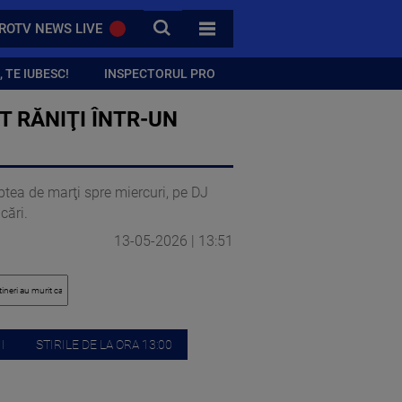
CAUTA
ROTV NEWS LIVE
TOATE CATEGORIILE
 TE IUBESC!
INSPECTORUL PRO
ST RĂNIŢI ÎNTR-UN
aptea de marţi spre miercuri, pe DJ
cări.
13-05-2026 | 13:51
I
STIRILE DE LA ORA 13:00