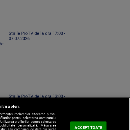
Știrile ProTV de la ora 17:00 -
07.07.2026
de
Știrile ProTV de la ora 13:00 -
ă
07.08.2026
ntru a oferi:
formanței reclamelor. Stocarea și/sau
filurilor pentru selectarea conținutului
Utilizarea profilurilor pentru selectarea
 publicitate personalizată. Măsurarea
ACCEPT TOATE
tistici sau combinații de date din surse