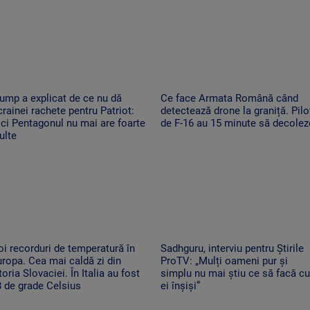
ump a explicat de ce nu dă
Ce face Armata Română când
rainei rachete pentru Patriot:
detectează drone la graniță. Piloț
ci Pentagonul nu mai are foarte
de F-16 au 15 minute să decolez
ulte
i recorduri de temperatură în
Sadhguru, interviu pentru Știrile
ropa. Cea mai caldă zi din
ProTV: „Mulți oameni pur și
toria Slovaciei. În Italia au fost
simplu nu mai știu ce să facă cu
 de grade Celsius
ei înșiși”