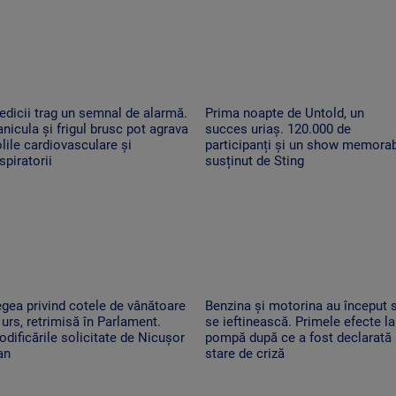
dicii trag un semnal de alarmă.
Prima noapte de Untold, un
nicula și frigul brusc pot agrava
succes uriaș. 120.000 de
lile cardiovasculare și
participanți și un show memorab
spiratorii
susținut de Sting
gea privind cotele de vânătoare
Benzina și motorina au început 
 urs, retrimisă în Parlament.
se ieftinească. Primele efecte la
dificările solicitate de Nicușor
pompă după ce a fost declarată
an
stare de criză