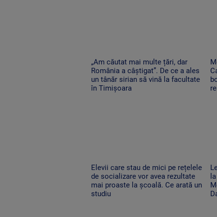
„Am căutat mai multe țări, dar
Me
România a câștigat”. De ce a ales
Ca
un tânăr sirian să vină la facultate
bo
în Timișoara
re
Elevii care stau de mici pe rețelele
Le
de socializare vor avea rezultate
la
mai proaste la școală. Ce arată un
Mo
studiu
D