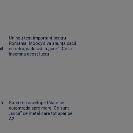
Un nou test important pentru
România. Moody's va anunța dacă
il
ne retrogradează la „junk”. Ce ar
însemna acest lucru
să
Șoferi cu anvelope tăiate pe
autostrada spre mare. Ce sunt
„aricii” de metal care tot apar pe
A2