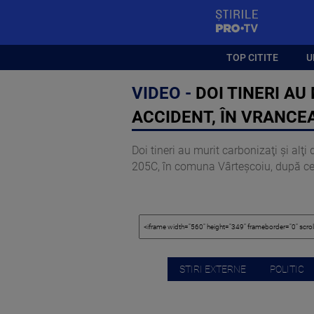
StirilePROTV
TOP CITITE
U
VIDEO -
DOI TINERI AU
ACCIDENT, ÎN VRANCE
Doi tineri au murit carbonizaţi şi alţi
205C, în comuna Vârteşcoiu, după ce u
STIRI EXTERNE
POLITIC