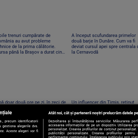
ile trenuri cumpărate de
A început scufundarea primelor
omânia au avut probleme
două barje în Dunăre. Cum va fi
hnice de la prima călătorie.
deviat cursul apei spre centrala 
rsa până la Brașov a durat cinci
la Cernavodă
re
ă doar două ore pe zi, în zeci de
Un influencer din Timiș, reținut
calități din Mureș. Localnicii
pentru provocări cu tentă sexual
nțiale
nt revoltați: apa de la robinet
Atât noi, cât și partenerii noștri prelucrăm datele pe
pe TikTok
ne la ore imposibile
, precum identificatorii
Dezvoltarea și îmbunătățirea serviciilor. Măsurarea per
accesarea informațiilor de pe un dispozitiv. Utilizarea pro
 gestiona alegerile dvs.
personalizat. Crearea profilurilor de conținut personalizat. 
te. Aceste alegeri vor fi
publicității personalizate. Crearea profilurilor pentru
performanței conținutului. Înțelegerea publicului prin sta