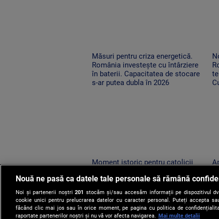
Măsuri pentru criza energetică.
No
România investește cu întârziere
R
în baterii. Capacitatea de stocare
te
s-ar putea dubla în 2026
Cu
o
Moment istoric pentru catolicii
Ap
din România. Relicva Sfântului
lo
Nouă ne pasă ca datele tale personale să rămână confide
Francisc din Assisi a ajuns la Arad
su
vi
Noi și partenerii noștri
201
stocăm și/sau accesăm informații pe dispozitivul dvs.
cookie unici pentru prelucrarea datelor cu caracter personal. Puteți accepta sau
făcând clic mai jos sau în orice moment, pe pagina cu politica de confidențialita
raportate partenerilor noștri și nu vă vor afecta navigarea.
Mai multe detalii