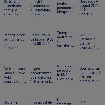
Horoscop 6
uriașă de
Bărbatul din
Imagini
organismul să
zone
pentru
mistuite de
august 2026,
curent din
Hunedoara
spectaculoase
funcționeze
persoanele
flăcări
cu Neti
iarnă
care și-a
cu suprafața
alergice la
Sandu. O
amenințat
Soarelui,
câini.
zodie va primi
copilul de 2
surprinse în
Cercetătorii
un bonus la
ani cu un
cele mai mici
au creat
locul de
cutter a fost
detalii cu cel
exemplare
muncă
reținut. „Nu
mai
Trump,
care nu mai
Analist:
Record istoric
Știrile ProTV
am vrut să fac
performant
acuzat că
provoacă
„Ucraina a
pentru traficul
de la ora 19:00
rău”
telescop solar
oferă
alergii
preluat
aerian
- 05.08.2026
din lume
firmelor de
avantajul în
european.
pe Wall
războiul
Aeroporturile
Street
dronelor și
operează la
acces plătit
pune presiune
capacitate
în avans la
pe Rusia”.
maximă și în
România,
postările
Doar unul din
Cum schimbă
Ce le-au cerut
Legea
România
pe podium
care pot
trei profesori
acest lucru
Sting și Steve
decarbonizării.
în SUA.
mișca
care au
războiul
Aoki
Scandal uriaș
Elevi de la
piețele
promovat la
organizatorilor
în Parlament,
Colegiului
titularizare va
Untold.
din cauza
„Tudor
obține un post
Festivalul va
voturilor PSD
Vianu” au
pe perioadă
începe joi
și AUR, privind
obținut 39
nedeterminată
centralele pe
Un
de medalii
Cum
Reclame
Încă un val de
cărbune
fragment
la