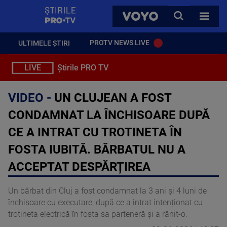
StirilePROTV
CAUTA
VOYO
TOATE 
PROTV NEWS LIVE
ULTIMELE ȘTIRI
LIVE
Știrile PRO TV
VIDEO -
UN CLUJEAN A FOST
CONDAMNAT LA ÎNCHISOARE DUPĂ
CE A INTRAT CU TROTINETA ÎN
FOSTA IUBITĂ. BĂRBATUL NU A
ACCEPTAT DESPĂRȚIREA
Un bărbat din Cluj a fost condamnat la 3 ani și 4 luni de
închisoare cu executare, după ce a intrat intenționat cu
trotineta electrică în fosta sa parteneră și a rănit-o.