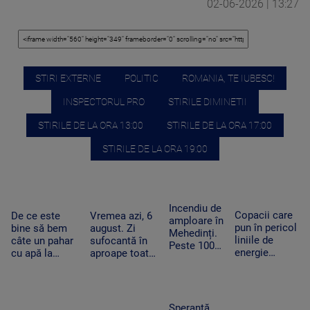
02-06-2026 | 13:27
STIRI EXTERNE
POLITIC
ROMANIA, TE IUBESC!
INSPECTORUL PRO
STIRILE DIMINETII
STIRILE DE LA ORA 13:00
STIRILE DE LA ORA 17:00
STIRILE DE LA ORA 19:00
Incendiu de
Copacii care
De ce este
Vremea azi, 6
amploare în
pun în pericol
bine să bem
august. Zi
Mehedinți.
liniile de
câte un pahar
sufocantă în
Peste 100
energie
cu apă la
aproape toată
de hectare
electrică din
fiecare oră în
țara, iar după-
de
Apuseni au
zilele
amiază va
vegetație
fost tăiați,
caniculare și
ploua torențial
uscată au
după pana
cum ajută
în mai multe
Speranță
fost