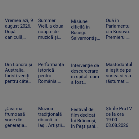
independente
au fost
și proiecții
evacuate din
sub cerul
calea
Vremea azi, 9
Summer
Ouă în
Misiune
liber
flăcărilor
august 2026.
Well, a doua
Parlamentul
dificilă în
După
noapte de
din Kosovo.
Bucegi.
caniculă,
muzică și
Premierul,
Salvamontiștii
revin ploile în
distracție la
atacat de o
au folosit în
mai multe
Buftea. Nick
femeie-
premieră un
regiuni
Cave, cap de
politician din
sistem
afiș în ultima
opoziție în
special pentru
Din Londra și
Performanță
Mastodontul
seară
timpul
Intervenție de
doi alpiniști
Australia,
istorică
a ieșit de pe
negocierilor
descarcerare
blocați pe
turiști veniți
pentru
șosea și s-a
politice
în spital: cum
stâncă
pentru câteva
România.
răsturnat.
a fost
minute de
Elevii români
Pompierii au
dezasamblat
întuneric.
au obținut
intervenit de
un tocător
Evenimentul
opt medalii
urgență
pentru a
astronomic
la Olimpiada
pentru a
elibera mâna
„Cea mai
Muzica
Știrile ProTV
al deceniului
de Inteligență
preveni un
Festival de
unui băiețel
frumoasă
tradițională
de la ora
Artificială
incendiu
film dedicat
din Reghin
voce din
răsună la
19:00 -
lui Brâncuși,
generația
Iași. Artiștii
08.08.2026
în Peștișani.
curentă”.
au adus pe
Organizatorul
Fanii Lewis
scenă
a dezvăluit