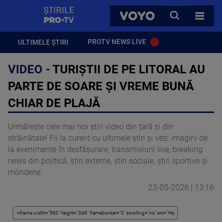
StirilePROTV
CAUTA
VOYO
TOATE 
PROTV NEWS LIVE
ULTIMELE ȘTIRI
VIDEO -
TURIȘTII DE PE LITORAL AU
PARTE DE SOARE ȘI VREME BUNĂ
CHIAR DE PLAJĂ
Urmărește cele mai noi știri video din țară și din
străinătate! Fii la curent cu ultimele știri și vezi imagini de
la evenimente în desfășurare, transmisiuni live, breaking
news din politică, știri externe, știri sociale, știri sportive și
mondene.
23-05-2026 | 13:16