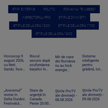
STIRI EXTERNE
POLITIC
ROMANIA, TE IUBESC!
INSPECTORUL PRO
STIRILE DIMINETII
STIRILE DE LA ORA 13:00
STIRILE DE LA ORA 17:00
STIRILE DE LA ORA 19:00
Horoscop 9
Riscul
Sisteme
Mii de case
august 2026,
ascuns după
inteligente
din România
cu Neti
scufundarea
pentru
nu au încă
Sandu. Încep
barjelor în
grădină, tot
energie
să vină bani
Dunăre. Ce
mai căutate
electrică.
în cont
au constatat
pe fondul
Cum ajung
specialiștii în
secetei. Cât
panourile
timpul
costă și cum
fotovoltaice
„Anonimul”
Stare de
Știrile ProTV
operațiunii
funcționează
Știrile ProTV
în cătunele
revine în
urgență în
ale dimineții -
de la
ale dimineții -
izolate
Delta Dunării.
Canada.
09.08.2026
Cernavodă
08.08.2026
Festivalul
Peste 20.000
aduce filme
de persoane