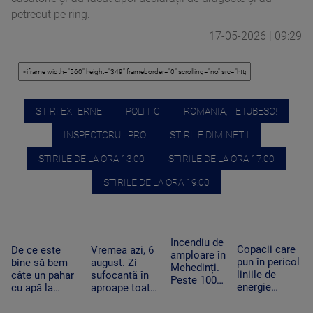
petrecut pe ring.
17-05-2026 | 09:29
STIRI EXTERNE
POLITIC
ROMANIA, TE IUBESC!
INSPECTORUL PRO
STIRILE DIMINETII
STIRILE DE LA ORA 13:00
STIRILE DE LA ORA 17:00
STIRILE DE LA ORA 19:00
Incendiu de
Copacii care
De ce este
Vremea azi, 6
amploare în
pun în pericol
bine să bem
august. Zi
Mehedinți.
liniile de
câte un pahar
sufocantă în
Peste 100
energie
cu apă la
aproape toată
de hectare
electrică din
fiecare oră în
țara, iar după-
de
Apuseni au