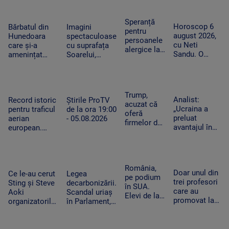
zilele
amiază va
vegetație
fost tăiați,
caniculare și
ploua torențial
uscată au
după pana
cum ajută
în mai multe
Speranță
fost
Horoscop 6
uriașă de
Bărbatul din
Imagini
organismul să
zone
pentru
mistuite de
august 2026,
curent din
Hunedoara
spectaculoase
funcționeze
persoanele
flăcări
cu Neti
iarnă
care și-a
cu suprafața
alergice la
Sandu. O
amenințat
Soarelui,
câini.
zodie va primi
copilul de 2
surprinse în
Cercetătorii
un bonus la
ani cu un
cele mai mici
au creat
locul de
cutter a fost
detalii cu cel
exemplare
muncă
reținut. „Nu
mai
Trump,
care nu mai
Analist:
Record istoric
Știrile ProTV
am vrut să fac
performant
acuzat că
provoacă
„Ucraina a
pentru traficul
de la ora 19:00
rău”
telescop solar
oferă
alergii
preluat
aerian
- 05.08.2026
din lume
firmelor de
avantajul în
european.
pe Wall
războiul
Aeroporturile
Street
dronelor și
operează la
acces plătit
pune presiune
capacitate
în avans la
pe Rusia”.
maximă și în
România,
postările
Doar unul din
Cum schimbă
Ce le-au cerut
Legea
România
pe podium
care pot
trei profesori
acest lucru
Sting și Steve
decarbonizării.
în SUA.
mișca
care au
războiul
Aoki
Scandal uriaș
Elevi de la
piețele
promovat la
organizatorilor
în Parlament,
Colegiului
titularizare va
Untold.
din cauza
„Tudor
obține un post
Festivalul va
voturilor PSD
Vianu” au
pe perioadă
începe joi
și AUR, privind