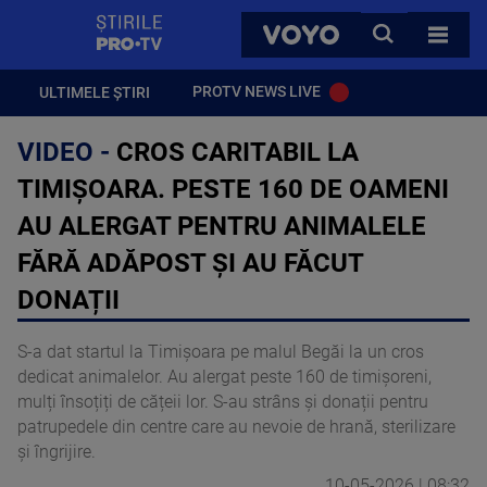
StirilePROTV
CAUTA
VOYO
TOATE 
PROTV NEWS LIVE
ULTIMELE ȘTIRI
VIDEO -
CROS CARITABIL LA
TIMIȘOARA. PESTE 160 DE OAMENI
AU ALERGAT PENTRU ANIMALELE
FĂRĂ ADĂPOST ȘI AU FĂCUT
DONAȚII
S-a dat startul la Timișoara pe malul Begăi la un cros
dedicat animalelor. Au alergat peste 160 de timișoreni,
mulți însoțiți de cățeii lor. S-au strâns și donații pentru
patrupedele din centre care au nevoie de hrană, sterilizare
și îngrijire.
10-05-2026 | 08:32