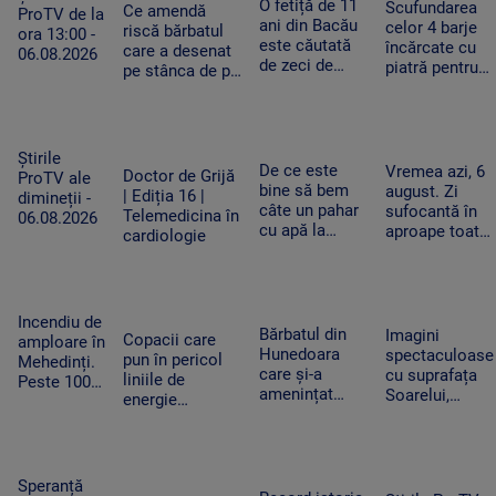
le-a lovit
O fetiță de 11
Scufundarea
Napoca
Ce amendă
ProTV de la
ani din Bacău
celor 4 barje
riscă bărbatul
ora 13:00 -
este căutată
încărcate cu
care a desenat
06.08.2026
de zeci de
piatră pentru
pe stânca de pe
polițiști,
redirecționare
Transfăgărășan.
jandarmi și
curentului pe
Ar putea fi
pompieri, după
Dunărea Vech
obligat să
ce a dispărut
se va relua joi
șteargă „opera”
Știrile
de acasă
De ce este
Vremea azi, 6
Doctor de Grijă
ProTV ale
bine să bem
august. Zi
| Ediția 16 |
dimineții -
câte un pahar
sufocantă în
Telemedicina în
06.08.2026
cu apă la
aproape toată
cardiologie
fiecare oră în
țara, iar după-
zilele
amiază va
caniculare și
ploua torențial
cum ajută
în mai multe
Incendiu de
organismul să
zone
Bărbatul din
Imagini
Copacii care
amploare în
funcționeze
Hunedoara
spectaculoase
pun în pericol
Mehedinți.
care și-a
cu suprafața
liniile de
Peste 100
amenințat
Soarelui,
energie
de hectare
copilul de 2
surprinse în
electrică din
de
ani cu un
cele mai mici
Apuseni au fost
vegetație
cutter a fost
detalii cu cel
tăiați, după
uscată au
reținut. „Nu
mai
pana uriașă de
fost
Speranță
am vrut să fac
performant