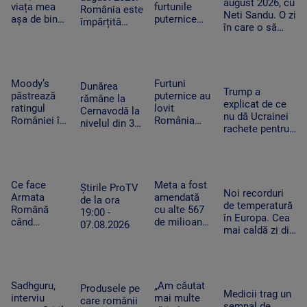
august 2026, cu
cu măsuri
un copil de
viața mea
furtunile
Baloo
România este
Neti Sandu. O zi
similare
nici 2 ani
așa de bine”
puternice
împărțită
în care o să
– fanii Two
care au lovit
între caniculă
cheltuim cu
Feet, în
România
și furtună
măsură banii
extaz la
după
Summer
caniculă.
Well. „100
„Oamenii au
Moody’s
Furtuni
Dunărea
Trump a
din 10”
încercat să
păstrează
puternice au
rămâne la
explicat de ce
pentru
se ascundă”
ratingul
lovit
Cernavodă la
nu dă Ucrainei
artistul
României în
România
nivelul din 3
rachete pentru
american
categoria
după
august. În
Patriot: Nici
„recomandat
caniculă.
Ungaria,
Pentagonul nu
investiţiilor”,
Pagube după
debitul a
mai are foarte
cu
un Cod roşu
crescut cu 6
multe
perspectiva
de ploi
Ce face
Meta a fost
centimetri în
Știrile ProTV
Noi recorduri
negativă
torenţiale
Armata
amendată
ultimele 3
de la ora
de temperatură
Română
cu alte 567
zile la Paks
19:00 -
în Europa. Cea
când
de milioane
07.08.2026
mai caldă zi din
detectează
de dolari în
istoria
drone la
SUA.
Slovaciei. În
graniță.
Compania a
Italia au fost 48
Piloții de F-
fost
de grade
16 au 15
descrisă ca
Sadhguru,
„Am căutat
Produsele pe
Celsius
Medicii trag un
minute să
o „pacoste
interviu
mai multe
care românii
semnal de