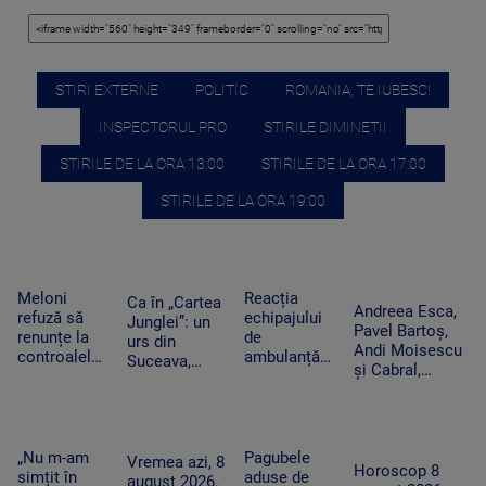
STIRI EXTERNE
POLITIC
ROMANIA, TE IUBESC!
INSPECTORUL PRO
STIRILE DIMINETII
STIRILE DE LA ORA 13:00
STIRILE DE LA ORA 17:00
STIRILE DE LA ORA 19:00
Meloni
Reacția
Ca în „Cartea
Andreea Esca,
refuză să
echipajului
Junglei”: un
Pavel Bartoș,
renunțe la
de
urs din
Andi Moisescu
controalele
ambulanță
Suceava,
și Cabral,
la frontieră
din Bacău
surprins în
surpriza PRO
după valul
acuzat că a
timp ce se
TV pe scena
de migranți
oprit la piață
scarpină de
UNTOLD. „Ne
din Ceuta.
în plină
copac,
vedem în
Spania
misiune.
„Nu m-am
Pagubele
precum
Vremea azi, 8
toamnă!”
Horoscop 8
ripostează
Pacient era
simțit în
aduse de
adevăratul
august 2026.