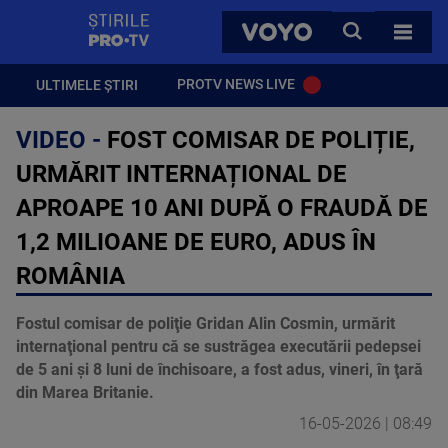
StirilePROTV
CAUTA
VOYO
TOATE 
PROTV NEWS LIVE
ULTIMELE ȘTIRI
VIDEO -
FOST COMISAR DE POLIȚIE,
URMĂRIT INTERNAȚIONAL DE
APROAPE 10 ANI DUPĂ O FRAUDĂ DE
1,2 MILIOANE DE EURO, ADUS ÎN
ROMÂNIA
Fostul comisar de poliţie Gridan Alin Cosmin, urmărit
internaţional pentru că se sustrăgea executării pedepsei
de 5 ani şi 8 luni de închisoare, a fost adus, vineri, în ţară
din Marea Britanie.
16-05-2026 | 08:49