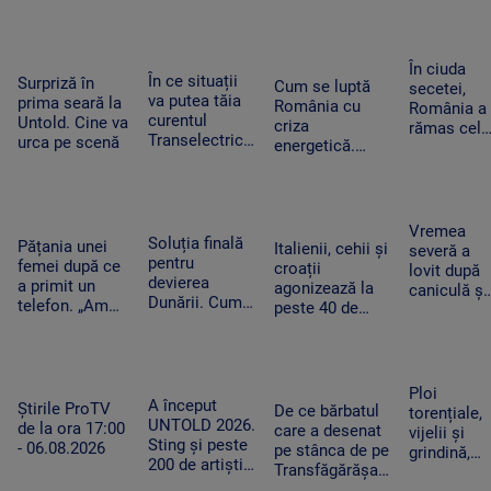
ar putea crea
noapte, PSD s-a
cursă spre
contestat la
un precedent.
trezit că mai
Antalya. O
CCR
Ghid de turism:
are încă 300 de
cisternă cu
„Nu este
amendamente”
combustibi
În ciuda
singurul”
În ce situații
Surpriză în
nu a ajuns
Cum se luptă
secetei,
va putea tăia
prima seară la
la timp
România cu
România a
curentul
Untold. Cine va
criza
rămas cel
Transelectrica.
urca pe scenă
energetică.
mai mare
Bolojan:
Orașele au
exportator
„Cetățenii nu
devenit mai
de grâu din
vor fi limitați,
întunecate. „Nu
UE.
doar clienții
înseamnă că
Recoltele
Vremea
industriali”
Soluția finală
trebuie să ne
Pățania unei
au atins
Italienii, cehii și
severă a
pentru
întoarcem în
femei după ce
niveluri
croații
lovit după
devierea
beznă”
a primit un
record
agonizează la
caniculă și
Dunării. Cum
telefon. „Am
peste 40 de
secetă. Do
vor fi
început să
grade Celsius.
bărbați au
scufundate
tremur când
În Slovacia,
fost loviți
barjele care
am auzit că e
debitul Dunării
de trăsnet
trebuie să
vorba despre
are cel mai
în timp ce
Ploi
salveze
așa ceva”
A început
scăzut nivel
Știrile ProTV
se răcorea
De ce bărbatul
torențiale,
Reactorul 2 de
UNTOLD 2026.
de la ora 17:00
în Mureș
care a desenat
vijelii și
la Cernavodă
Sting și peste
- 06.08.2026
pe stânca de pe
grindină,
200 de artiști
Transfăgărășan
după o
urcă pe cele
ar putea fi