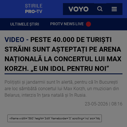
StirilePROTV
CAUTA
VOYO
TOATE 
PROTV NEWS LIVE
ULTIMELE ȘTIRI
VIDEO -
PESTE 40.000 DE TURIȘTI
STRĂINI SUNT AȘTEPTAȚI PE ARENA
NAȚIONALĂ LA CONCERTUL LUI MAX
KORZH. „E UN IDOL PENTRU NOI”
Polițiștii și jandarmii sunt în alertă, pentru că în București
are loc sâmbătă concertul lui Max Korzh, un muzician din
Belarus, interzis în țara natală și în Rusia.
23-05-2026 | 08:16