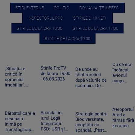
STIRI EXTERNE
POLITIC
ROMANIA, TE IUBESC!
INSPECTORUL PRO
STIRILE DIMINETII
STIRILE DE LA ORA 13:00
STIRILE DE LA ORA 17:00
STIRILE DE LA ORA 19:00
Cu ce era
Știrile ProTV
„Situația e
De unde au
încărcat
de la ora 19:00
critică în
tăiat românii
avionul
- 06.08.2026
domeniul
după valurile de
cargo
imobiliar”.
scumpiri. De
ucrainean
Românii cu
jumătate de an
Antonov
credite
pun tot mai
lângă care
aprobate riscă
puține produse
s-a găsit o
să le piardă din
în coșul de
dronă cu
Aeroportul
cauza
Scandal în
cumpărături
Bărbatul care a
bombă pe
Strategia pentru
Arad a
blocajului de la
jurul Legii
desenat o
aeroportul
Biodiversitate,
rămas fără
ANCPI
Integrității.
inimă pe
din Leipzig
adoptată cu
kerosen
PSD: USR și
Transfăgărășan
scandal. „Peste
pentru o
PNL au