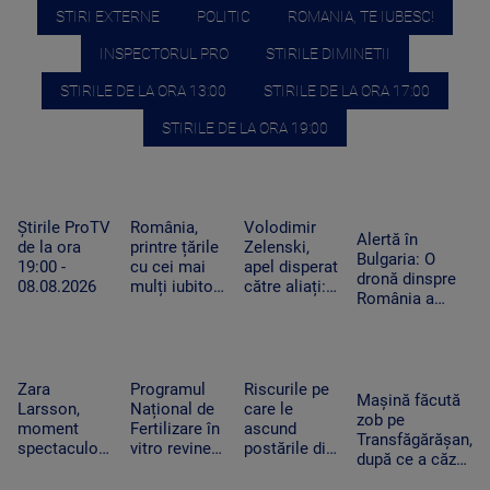
STIRI EXTERNE
POLITIC
ROMANIA, TE IUBESC!
INSPECTORUL PRO
STIRILE DIMINETII
STIRILE DE LA ORA 13:00
STIRILE DE LA ORA 17:00
STIRILE DE LA ORA 19:00
Știrile ProTV
România,
Volodimir
Alertă în
de la ora
printre țările
Zelenski,
Bulgaria: O
19:00 -
cu cei mai
apel disperat
dronă dinspre
08.08.2026
mulți iubitori
către aliați:
România a
de pisici.
„Rachetele
explodat lângă
Peste 4
voastre din
un gazoduct.
milioane de
depozite ar
Premierul a
feline trăiesc
putea salva
convocat
în gospodării
vieți în
Zara
Programul
Riscurile pe
Consiliul de
Mașină făcută
Ucraina”
Larsson,
Național de
care le
Securitate
zob pe
moment
Fertilizare în
ascund
Transfăgărășan,
spectaculos
vitro revine.
postările din
după ce a căzut
la UNTOLD.
Câte cupluri
vacanțe. Ce
zeci de metri
O fană a
pot beneficia
detalii nu