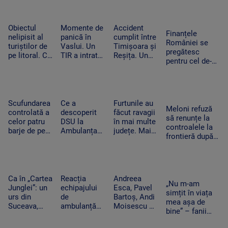
printre stânci.
urcat pe
de sprijin și
trebuie să
Ce a uitat
scenă și a
care sunt
apară pe
șoferul să facă
dansat
condițiile
social media
Obiectul
Momente de
Accident
Finanțele
alături de
nelipisit al
panică în
cumplit între
României se
artista
turiștilor de
Vaslui. Un
Timișoara și
pregătesc
suedeză
pe litoral. Ce
TIR a intrat
Reșița. Un
pentru cel de-al
riscuri există
în bucătăria
șofer a murit
treilea test.
dacă stă
unei familii.
carbonizat
Standard &
prea mult la
Oamenii
după ce s-a
Poor’s decide
soare
dormeau în
izbit cu
dacă scapăm
camera
mașina
Scufundarea
Ce a
Furtunile au
de „junk”
Meloni refuză
alăturată
frontal de un
controlată a
descoperit
făcut ravagii
să renunțe la
TIR
celor patru
DSU la
în mai multe
controalele la
barje de pe
Ambulanța
județe. Mai
frontieră după
Dunăre
Bacău după
mulți copaci
valul de
continuă.
ce o mamă a
au fost
migranți din
Motivul
acuzat că un
doborâți și
Ceuta. Spania
pentru sunt
echipaj s-a
zeci de
ripostează cu
coborâte
oprit la piață
mașini au
Ca în „Cartea
Reacția
Andreea
măsuri similare
„Nu m-am
treptat în
în timpul
fost avariate
Junglei”: un
echipajului
Esca, Pavel
simțit în viața
apă
unei misiuni
urs din
de
Bartoș, Andi
mea așa de
Suceava,
ambulanță
Moisescu și
bine” – fanii
surprins în
din Bacău
Cabral,
Two Feet, în
timp ce se
acuzat că a
surpriza PRO