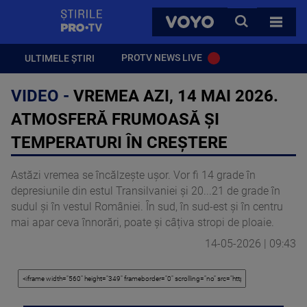
StirilePROTV
CAUTA
VOYO
TOATE 
PROTV NEWS LIVE
ULTIMELE ȘTIRI
VIDEO -
VREMEA AZI, 14 MAI 2026.
ATMOSFERĂ FRUMOASĂ ȘI
TEMPERATURI ÎN CREȘTERE
Astăzi vremea se încălzește ușor. Vor fi 14 grade în
depresiunile din estul Transilvaniei și 20...21 de grade în
sudul și în vestul României. În sud, în sud-est și în centru
mai apar ceva înnorări, poate și câțiva stropi de ploaie.
14-05-2026 | 09:43