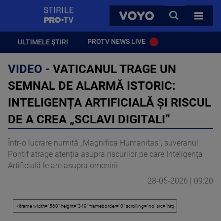
StirilePROTV
CAUTA
VOYO
TOATE 
PROTV NEWS LIVE
ULTIMELE ȘTIRI
VIDEO -
VATICANUL TRAGE UN
SEMNAL DE ALARMĂ ISTORIC:
INTELIGENȚA ARTIFICIALĂ ȘI RISCUL
DE A CREA „SCLAVI DIGITALI”
Într-o lucrare numită „Magnifica Humanitas”, suveranul
Pontif atrage atenția asupra riscurilor pe care Inteligența
Artificială le are asupra omenirii.
28-05-2026 | 09:20