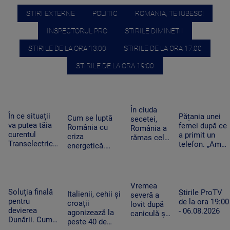
STIRI EXTERNE
POLITIC
ROMANIA, TE IUBESC!
INSPECTORUL PRO
STIRILE DIMINETII
STIRILE DE LA ORA 13:00
STIRILE DE LA ORA 17:00
STIRILE DE LA ORA 19:00
În ciuda
În ce situații
Pățania unei
Cum se luptă
secetei,
va putea tăia
femei după ce
România cu
România a
curentul
a primit un
criza
rămas cel
Transelectrica.
telefon. „Am
energetică.
mai mare
Bolojan:
început să
Orașele au
exportator
„Cetățenii nu
tremur când
devenit mai
de grâu din
vor fi limitați,
am auzit că e
întunecate. „Nu
UE.
doar clienții
vorba despre
înseamnă că
Recoltele
Vremea
industriali”
așa ceva”
Soluția finală
trebuie să ne
Știrile ProTV
au atins
Italienii, cehii și
severă a
pentru
întoarcem în
de la ora 19:00
niveluri
croații
lovit după
devierea
beznă”
- 06.08.2026
record
agonizează la
caniculă și
Dunării. Cum
peste 40 de
secetă. Doi
vor fi