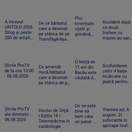
grade Celsius.
bărbați au
scufundate
În Slovacia,
fost loviți
barjele care
debitul Dunării
de trăsnet
trebuie să
are cel mai
în timp ce
Ploi
salveze
A început
scăzut nivel
Accident după
se
De ce bărbatul
torențiale,
Reactorul 2 de
UNTOLD 2026.
ce două
răcoreau în
care a desenat
vijelii și
la Cernavodă
Sting și peste
trailere cu
Mureș
pe stânca de pe
grindină,
200 de artiști
mașini au oprit
Transfăgărășan
după o
urcă pe cele
pe drumul
ar putea fi
nouă zi de
nouă scene
expres. Un TIR
primul amendat
foc. Zonele
din Cluj-
condus de un
în Argeș pentru
în care se
Napoca
șofer neatent
acest lucru
schimbă
O fetiță de
le-a lovit
Știrile ProTV
Scufundarea
vremea
Ce amendă
11 ani din
de la ora 13:00
celor 4 barje
riscă bărbatul
Bacău este
- 06.08.2026
încărcate cu
care a desenat
căutată de
piatră pentru
pe stânca de pe
zeci de
redirecționare
Transfăgărășan.
polițiști,
curentului pe
Ar putea fi
jandarmi și
Dunărea Vech
obligat să
pompieri,
se va relua joi
șteargă „opera”
după ce a
De ce este
Știrile ProTV
Vremea azi, 6
dispărut de
Doctor de Grijă
bine să
ale dimineții -
august. Zi
acasă
| Ediția 16 |
bem câte
06.08.2026
sufocantă în
Telemedicina în
un pahar cu
aproape toată
cardiologie
apă la
țara, iar după-